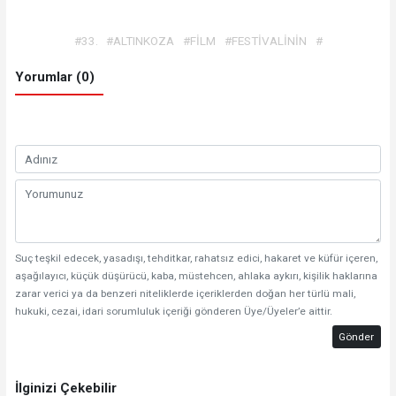
#33.
#ALTINKOZA
#FİLM
#FESTİVALİNİN
#
Yorumlar (0)
Suç teşkil edecek, yasadışı, tehditkar, rahatsız edici, hakaret ve küfür içeren,
aşağılayıcı, küçük düşürücü, kaba, müstehcen, ahlaka aykırı, kişilik haklarına
zarar verici ya da benzeri niteliklerde içeriklerden doğan her türlü mali,
hukuki, cezai, idari sorumluluk içeriği gönderen Üye/Üyeler’e aittir.
Gönder
İlginizi Çekebilir