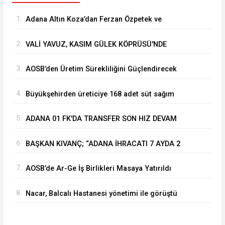
1.
Adana Altın Koza’dan Ferzan Özpetek ve
Vahide Perçin’e Onur Ödülü
2.
VALİ YAVUZ, KASIM GÜLEK KÖPRÜSÜ'NDE
YÜRÜTÜLEN ÇALIŞMALARI İNCELEDİ
3.
⁠AOSB’den Üretim Sürekliliğini Güçlendirecek
Stratejik Yatırım
4.
Büyükşehirden üreticiye 168 adet süt sağım
makinesi
5.
ADANA 01 FK'DA TRANSFER SON HIZ DEVAM
EDİYOR
6.
BAŞKAN KIVANÇ; “ADANA İHRACATI 7 AYDA 2
MİLYAR DOLARA YAKLAŞTI”
7.
AOSB’de Ar-Ge İş Birlikleri Masaya Yatırıldı
8.
Nacar, Balcalı Hastanesi yönetimi ile görüştü