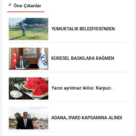
Öne Çıkanlar
YUMURTALIK BELEDİYESİ’NDEN
YEŞİL ALAN HAMLESİ
KÜRESEL BASKILARA RAĞMEN
AKMİB’DEN 293,3 MİLYON
DOLARLIK İHRACAT
Yazın ayrılmaz ikilisi: Karpuz-
peynir
ADANA, IPARD KAPSAMINA ALINDI