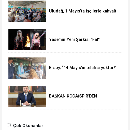
Uludağ, 1 Mayıs’ta işçilerle kahvaltı
yaptı
Yase'nin Yeni Şarkısı "Fal"
Müzikseverlerle Buluştu
Ersoy, “14 Mayıs’ın telafisi yoktur!”
BAŞKAN KOCAİSPİR’DEN
RAMAZAN BAYRAMI MESAJI
Çok Okunanlar