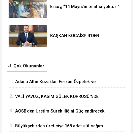
Ersoy, “14 Mayıs’ın telafisi yoktur!”
BAŞKAN KOCAİSPİR’DEN
RAMAZAN BAYRAMI MESAJI
Çok Okunanlar
1.
Adana Altın Koza’dan Ferzan Özpetek ve
Vahide Perçin’e Onur Ödülü
2.
VALİ YAVUZ, KASIM GÜLEK KÖPRÜSÜ'NDE
YÜRÜTÜLEN ÇALIŞMALARI İNCELEDİ
3.
⁠AOSB’den Üretim Sürekliliğini Güçlendirecek
Stratejik Yatırım
4.
Büyükşehirden üreticiye 168 adet süt sağım