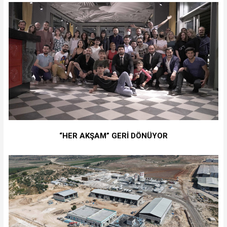
“HER AKŞAM” GERİ DÖNÜYOR