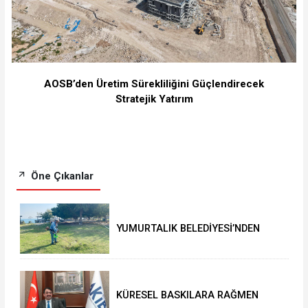
⁠AOSB’den Üretim Sürekliliğini Güçlendirecek
Stratejik Yatırım
Öne Çıkanlar
YUMURTALIK BELEDİYESİ’NDEN
YEŞİL ALAN HAMLESİ
KÜRESEL BASKILARA RAĞMEN
AKMİB’DEN 293,3 MİLYON