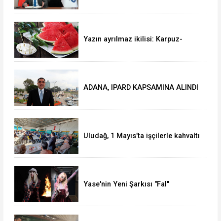
DOLARLIK İHRACAT
Yazın ayrılmaz ikilisi: Karpuz-
peynir
ADANA, IPARD KAPSAMINA ALINDI
Uludağ, 1 Mayıs’ta işçilerle kahvaltı
yaptı
Yase'nin Yeni Şarkısı "Fal"
Müzikseverlerle Buluştu