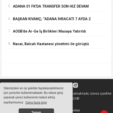
makinesi
5.
ADANA 01 FK'DA TRANSFER SON HIZ DEVAM
EDİYOR
6.
BAŞKAN KIVANÇ; “ADANA İHRACATI 7 AYDA 2
MİLYAR DOLARA YAKLAŞTI”
7.
AOSB’de Ar-Ge İş Birlikleri Masaya Yatırıldı
8.
Nacar, Balcalı Hastanesi yönetimi ile görüştü
Sitemizden en iyi şekilde faydalanabilmeniz
için çerezler kullanılmaktadır. Bu siteye giriş
Sitemizde bulunan içeriklerin tüm hakları saklı tutulmaktadır, izinsiz içerikler
yaparak çerez kullanımını kabul etmiş
kullanılamaz. Copyright 2020©
sayılıyorsunuz.
Daha fazla bilgi
Haber Yazılımı:
Haber Sistemleri
Tamam