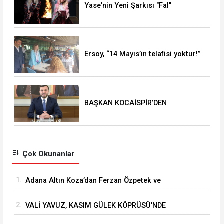
Yase'nin Yeni Şarkısı "Fal"
Müzikseverlerle Buluştu
Ersoy, “14 Mayıs’ın telafisi yoktur!”
BAŞKAN KOCAİSPİR’DEN
RAMAZAN BAYRAMI MESAJI
Çok Okunanlar
1.
Adana Altın Koza’dan Ferzan Özpetek ve
Vahide Perçin’e Onur Ödülü
2.
VALİ YAVUZ, KASIM GÜLEK KÖPRÜSÜ'NDE
YÜRÜTÜLEN ÇALIŞMALARI İNCELEDİ