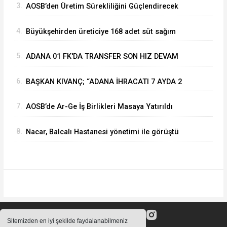
3.
⁠AOSB’den Üretim Sürekliliğini Güçlendirecek
Stratejik Yatırım
4.
Büyükşehirden üreticiye 168 adet süt sağım
makinesi
5.
ADANA 01 FK'DA TRANSFER SON HIZ DEVAM
EDİYOR
6.
BAŞKAN KIVANÇ; “ADANA İHRACATI 7 AYDA 2
MİLYAR DOLARA YAKLAŞTI”
7.
AOSB’de Ar-Ge İş Birlikleri Masaya Yatırıldı
8.
Nacar, Balcalı Hastanesi yönetimi ile görüştü
Sitemizden en iyi şekilde faydalanabilmeniz