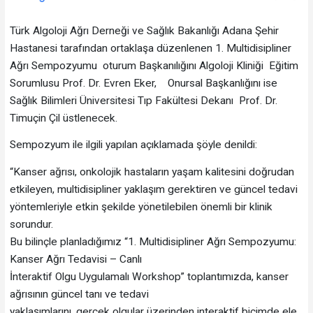
Türk Algoloji Ağrı Derneği ve Sağlık Bakanlığı Adana Şehir
Hastanesi tarafından ortaklaşa düzenlenen 1. Multidisipliner
Ağrı Sempozyumu oturum Başkanılığını Algoloji Kliniği Eğitim
Sorumlusu Prof. Dr. Evren Eker, Onursal Başkanlığını ise
Sağlık Bilimleri Üniversitesi Tıp Fakültesi Dekanı Prof. Dr.
Timuçin Çil üstlenecek.
Sempozyum ile ilgili yapılan açıklamada şöyle denildi:
“Kanser ağrısı, onkolojik hastaların yaşam kalitesini doğrudan
etkileyen, multidisipliner yaklaşım gerektiren ve güncel tedavi
yöntemleriyle etkin şekilde yönetilebilen önemli bir klinik
sorundur.
Bu bilinçle planladığımız “1. Multidisipliner Ağrı Sempozyumu:
Kanser Ağrı Tedavisi – Canlı
İnteraktif Olgu Uygulamalı Workshop” toplantımızda, kanser
ağrısının güncel tanı ve tedavi
yaklaşımlarını, gerçek olgular üzerinden interaktif biçimde ele