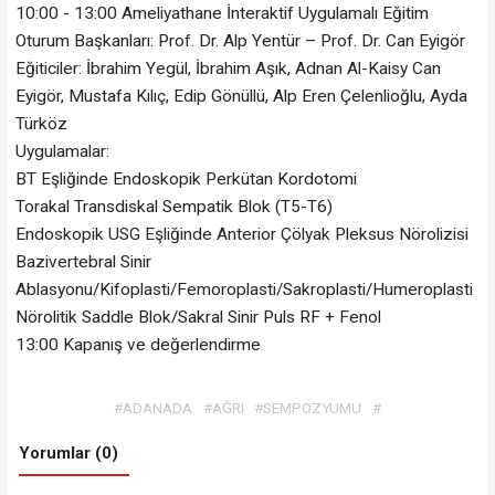
10:00 - 13:00 Ameliyathane İnteraktif Uygulamalı Eğitim
Oturum Başkanları: Prof. Dr. Alp Yentür – Prof. Dr. Can Eyigör
Eğiticiler: İbrahim Yegül, İbrahim Aşık, Adnan Al-Kaisy Can
Eyigör, Mustafa Kılıç, Edip Gönüllü, Alp Eren Çelenlioğlu, Ayda
Türköz
Uygulamalar:
BT Eşliğinde Endoskopik Perkütan Kordotomi
Torakal Transdiskal Sempatik Blok (T5-T6)
Endoskopik USG Eşliğinde Anterior Çölyak Pleksus Nörolizisi
Bazivertebral Sinir
Ablasyonu/Kifoplasti/Femoroplasti/Sakroplasti/Humeroplasti
Nörolitik Saddle Blok/Sakral Sinir Puls RF + Fenol
13:00 Kapanış ve değerlendirme
#ADANADA
#AĞRI
#SEMPOZYUMU
#
Yorumlar (0)