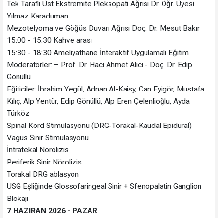
Tek Taraflı Üst Ekstremite Pleksopati Ağrısı Dr. Öğr. Üyesi
Yılmaz Karaduman
Mezotelyoma ve Göğüs Duvarı Ağrısı Doç. Dr. Mesut Bakır
15:00 - 15:30 Kahve arası
15:30 - 18:30 Ameliyathane İnteraktif Uygulamalı Eğitim
Moderatörler: – Prof. Dr. Hacı Ahmet Alıcı - Doç. Dr. Edip
Gönüllü
Eğiticiler: İbrahim Yegül, Adnan Al-Kaisy, Can Eyigör, Mustafa
Kılıç, Alp Yentür, Edip Gönüllü, Alp Eren Çelenlioğlu, Ayda
Türköz
Spinal Kord Stimülasyonu (DRG-Torakal-Kaudal Epidural)
Vagus Sinir Stimulasyonu
İntratekal Nörolizis
Periferik Sinir Nörolizis
Torakal DRG ablasyon
USG Eşliğinde Glossofaringeal Sinir + Sfenopalatin Ganglion
Blokajı
7 HAZIRAN 2026 - PAZAR