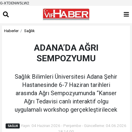
G-XTDENW5LW2
Haberler
Sağlık
ADANA’DA AĞRI
SEMPOZYUMU
Sağlık Bilimleri Üniversitesi Adana Şehir
Hastanesinde 6-7 Haziran tarihleri
arasında Ağrı Sempozyumunda “Kanser
Ağrı Tedavisi canlı interaktif olgu
uygulamalı workshop gerçekleştirilecek
Yayın: 04 Haziran 2026 - Perşembe - Güncelleme: 04.06.2026
SAĞLIK
18:14:00