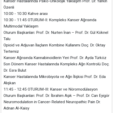
Kanser Hastalarında Psiko-Onkolojik Yaklaşım Prof. Dr. Yarkın
Özenli
10:00 - 10:30 Kahve arası
10:30 - 11:45 OTURUM-II: Kompleks Kanser Ağrısında
Multimodal Yaklaşım
Oturum Başkanları: Prof. Dr. Nurten İnan – Prof. Dr. Gül Köknel
Talu
Opioid ve Adjuvan İlaçların Kombine Kullanımı Doç. Dr. Oktay
Tertemiz
Kanser Ağrısında Kannabinoidlerin Yeri Prof. Dr. Ayda Türköz
Son Dönem Kanser Hastalarında Kompleks Ağrı Kontrolü Doç.
Dr. Esra Bulut
Kanser Hastalarında Mikrobiyota ve Ağrı İlişkisi Prof. Dr. Eda
Alışkan
11:45 - 12:45 OTURUM-III: Kanser ve Nöromodülasyon
Oturum Başkanları: Prof. Dr. İbrahim Aşık – Prof. Dr. Can Eyigör
Neuromodulation in Cancer-Related Neuropathic Pain Dr.
Adnan Al-Kaisy