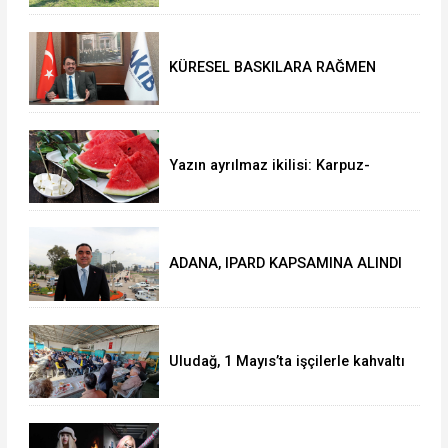
KÜRESEL BASKILARA RAĞMEN
AKMİB’DEN 293,3 MİLYON
DOLARLIK İHRACAT
Yazın ayrılmaz ikilisi: Karpuz-
peynir
ADANA, IPARD KAPSAMINA ALINDI
Uludağ, 1 Mayıs’ta işçilerle kahvaltı
yaptı