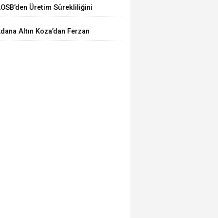
AOSB’den Üretim Sürekliliğini
üçlendirecek Stratejik Yatırım
dana Altın Koza’dan Ferzan
zpetek ve Vahide Perçin’e Onur
dülü