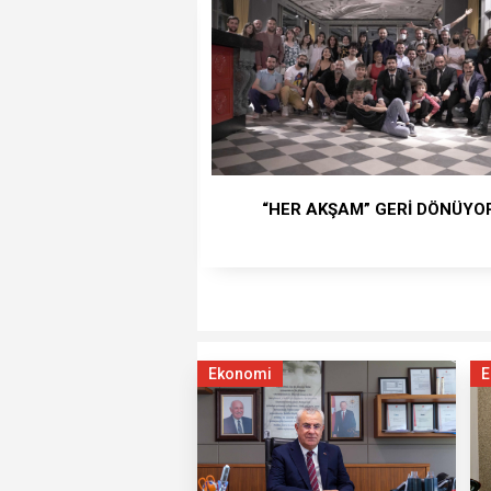
“HER AKŞAM” GERİ DÖNÜYO
Ekonomi
E