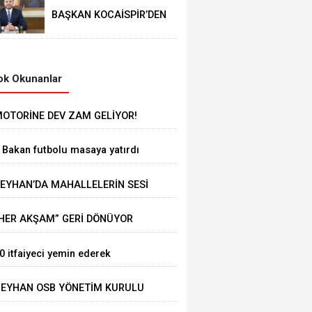
BAŞKAN KOCAİSPİR’DEN
RAMAZAN BAYRAMI
MESAJI
k Okunanlar
OTORİNE DEV ZAM GELİYOR!
 Bakan futbolu masaya yatırdı
EYHAN’DA MAHALLELERİN SESİ
UHTARLARLA DİNLENİYOR
HER AKŞAM” GERİ DÖNÜYOR
0 itfaiyeci yemin ederek
örevine başladı
EYHAN OSB YÖNETİM KURULU
OPLANTISI GERÇEKLEŞTİRİLDİ