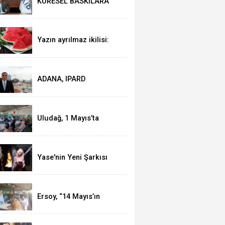
KÜRESEL BASKILARA
RAĞMEN AKMİB’DEN
293,3 MİLYON DOLARLIK
İHRACAT
Yazın ayrılmaz ikilisi:
Karpuz-peynir
ADANA, IPARD
KAPSAMINA ALINDI
Uludağ, 1 Mayıs’ta
işçilerle kahvaltı yaptı
Yase'nin Yeni Şarkısı
"Fal" Müzikseverlerle
Buluştu
Ersoy, “14 Mayıs’ın
telafisi yoktur!”