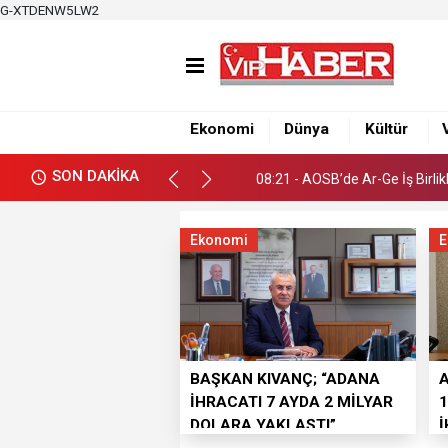
G-XTDENW5LW2
08:21 - AOSB’de Ar-Ge İş Birlik
13:22 - Değişen futbol oyun kura
12:44 - VALİ YAVUZ, KASIM 
Ekonomi
Dünya
Kültür
08:21 - AOSB’de Ar-Ge İş Birlik
SON DAKİKA
13:22 - Değişen futbol oyun kura
Ekonomi
E
BAŞKAN KIVANÇ; “ADANA
İHRACATI 7 AYDA 2 MİLYAR
1
DOLARA YAKLAŞTI”