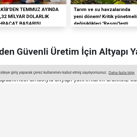
AKİB'DEN TEMMUZ AYINDA
Tarım ve su havzalarında
,32 MİLYAR DOLARLIK
yeni dönem! Kritik yönetmeli
İHRACAT BAŞARISI
değişiklikleri 'Resmi'leşti
en Güvenli Üretim İçin Altyapı Y
ze Sanayi Bölgesi (AOSB), sanayicilerin güvenli, ke
 siteye giriş yaparak çerez kullanımını kabul etmiş sayılıyorsunuz.
Daha fazla bilgi
apabilmesi amacıyla altyapı yatırımlarını aralıksız sü
Yayın: 29 Temmuz 2026 - Çarşamba - Güncelleme: 29.07.2026 09:24
ÜNDEM
Okuma Süresi: 3 dk.
Ön