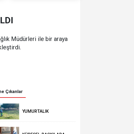
LDI
lık Müdürleri ile bir araya
eştirdi.
e Çıkanlar
YUMURTALIK
BELEDİYESİ’NDEN YEŞİL
ALAN HAMLESİ