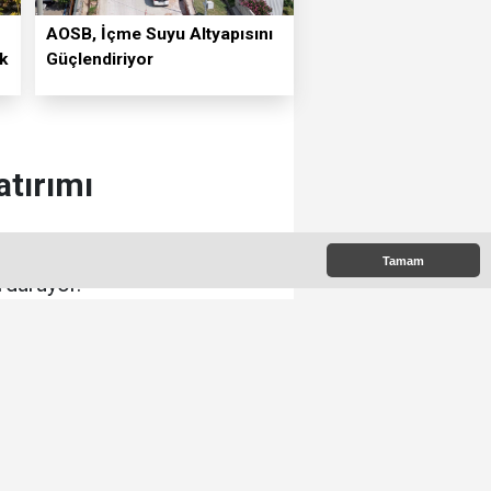
⁠AOSB, İçme Suyu Altyapısını
k
Güçlendiriyor
atırımı
sintisiz ve sürdürülebilir
Tamam
rdürüyor.
:00
e Çıkanlar