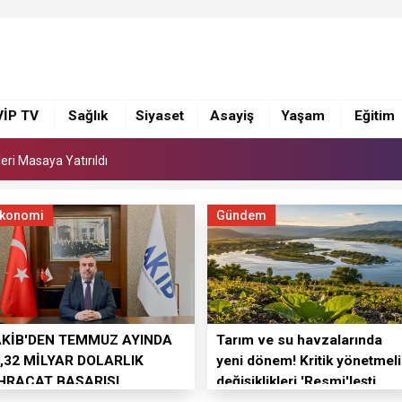
leri Masaya Yatırıldı
lları anlatıldı
GÜLEK KÖPRÜSÜ'NDE YÜRÜTÜLEN ÇALIŞMALARI İNCELEDİ
VİP TV
Sağlık
Siyaset
Asayiş
Yaşam
Eğitim
leri Masaya Yatırıldı
lları anlatıldı
konomi
Gündem
AKİB'DEN TEMMUZ AYINDA
Tarım ve su havzalarında
,32 MİLYAR DOLARLIK
yeni dönem! Kritik yönetmeli
İHRACAT BAŞARISI
değişiklikleri 'Resmi'leşti