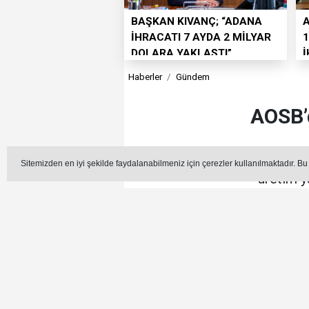
BAŞKAN KIVANÇ; “ADANA
İHRACATI 7 AYDA 2 MİLYAR
1
DOLARA YAKLAŞTI”
Haberler
Gündem
AOSB’d
Adana Hacı Sabancı Organi
Sitemizden en iyi şekilde faydalanabilmeniz için çerezler kullanılmaktadır. Bu
üretim y
G
Editör - Hüseyin Azar