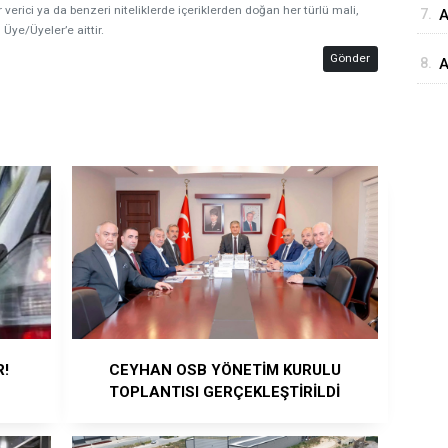
 verici ya da benzeri niteliklerde içeriklerden doğan her türlü mali,
7.
⁠
 Üye/Üyeler’e aittir.
G
Gönder
8.
A
Ö
Ö
R!
CEYHAN OSB YÖNETİM KURULU
TOPLANTISI GERÇEKLEŞTİRİLDİ