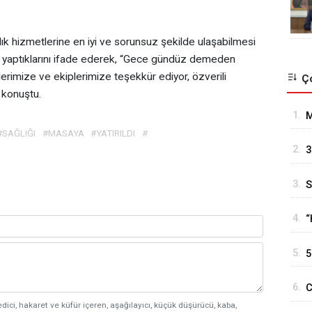
lık hizmetlerine en iyi ve sorunsuz şekilde ulaşabilmesi
ilde yaptıklarını ifade ederek, “Gece gündüz demeden
lerimize ve ekiplerimize teşekkür ediyor, özverili
Ço
e konuştu.
1.
M
#SAĞLIĞI
#MASAYA
#YATIRILDI
#
2.
3
3.
S
M
4.
“
5.
5
g
6.
C
edici, hakaret ve küfür içeren, aşağılayıcı, küçük düşürücü, kaba,
T