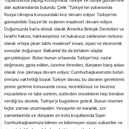
Toplantısında yaptığı konuşmada Türkiye ve dünya gündemine
dair açıklamalarda bulundu. Çelik “Türkiye'nin yukarısında
Rusya-Ukrayna konusundaki kriz devam ediyor. Türkiye'nin
güneyindeki Gazze'de soykırım maalesef devam ediyor.
Doğumuzda İran'a dönük olarak Amerika Birleşik Devletleri ve
İsrail'in haksız, hakkaniyetsiz ve hukuksuz saldırısının neticesi
olarak ortaya çıkan tablo maalesef insani, siyasi ve ekonomik
sonuçlar doğuruyor. Balkanlar'da da birtakım olaylar
gerçekleşiyor. Bütün bunun ortasında Türkiye'miz, nazar
değmesin, gıpta edilen, üzerine titrenilen, dünyanın barış adası
olarak öne çıkmaya devam ediyor. Cumhurbaşkanımızın bütün
ömrünü vakfettiği büyük Türkiye davası, bu davanın gereklerini
yerine getirme konusunda cesur, tereddütsüz ve tavizsiz
mücadelesi ve tabii sizlerin, sizlerden öncekilerin hep beraber
verdiği bu destek, Türkiye'yi bugünlere getirdi. Bunun önemini
hiçbir zaman unutmayalım. Vesayetin en karanlık, zor
zamanlarında ve dünyanın en kötü koşullarında Sayın
Cumhurbaşkanımıza bilinen ve bilinmeyen siyasi suikastler ve