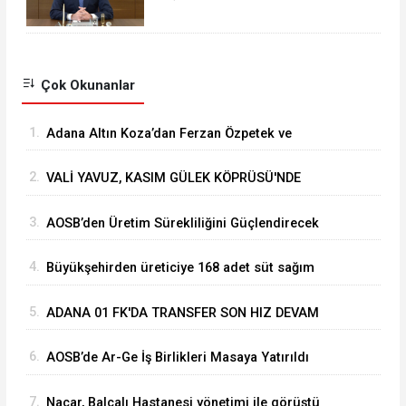
RAMAZAN BAYRAMI MESAJI
Çok Okunanlar
1.
Adana Altın Koza’dan Ferzan Özpetek ve
Vahide Perçin’e Onur Ödülü
2.
VALİ YAVUZ, KASIM GÜLEK KÖPRÜSÜ'NDE
YÜRÜTÜLEN ÇALIŞMALARI İNCELEDİ
3.
⁠AOSB’den Üretim Sürekliliğini Güçlendirecek
Stratejik Yatırım
4.
Büyükşehirden üreticiye 168 adet süt sağım
makinesi
5.
ADANA 01 FK'DA TRANSFER SON HIZ DEVAM
EDİYOR
6.
AOSB’de Ar-Ge İş Birlikleri Masaya Yatırıldı
7.
Nacar, Balcalı Hastanesi yönetimi ile görüştü