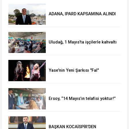
ADANA, IPARD KAPSAMINA ALINDI
Uludağ, 1 Mayıs’ta işçilerle kahvaltı
yaptı
Yase'nin Yeni Şarkısı "Fal"
Müzikseverlerle Buluştu
Ersoy, “14 Mayıs’ın telafisi yoktur!”
BAŞKAN KOCAİSPİR’DEN