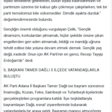
siyasi tehditlerle gelirlerken, bütün siyasi kadrolarımızın ve
partimizin üzerine bir kabus gibi çökmeye çalışırlarken, tek bir
parti temsilcimizi bile sökemediler. Dimdik ayakta durduk."
değerlendirmesinde bulundu.
Gençliğin önemli olduğunu vurgulayan Çelik, "Gençlik
dinamizm, korkulardan yılmamak, hiçbir şekilde önüne çıkan
engellerden geri adım atmamak, bildiği ve inandığı uğruna
tehdit edilse bile yoluna devam etmek demek. Gençlik yaş
değil, iradedir. Onun için AK Parti'nin en genci, Recep Tayyip
Erdoğan'dır." dedi.
İL BAŞKANI TAMER DAĞLI 5 İLÇEDE VATANDAŞLARLA
BULUŞTU
AK Parti Adana İl Başkanı Tamer Dağlı ise bayram süresince
İmamoğlu, Kozan, Feke, Saimbeyli ve Tufanbeyli ilçelerinde
gerçekleştirilen programlara katıldı. İlçe teşkilatlarıyla
bayramlaşan Dağlı, esnaf ziyaretlerinde bulunarak
vatandaşlarla bir araya geldi. Bayramın manevi atmosferini