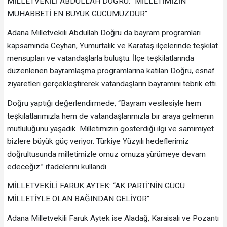
MİLLETVEKİLİ ABDULLAH DOĞRU: “MİLLETİMİZİN
MUHABBETİ EN BÜYÜK GÜCÜMÜZDÜR”
Adana Milletvekili Abdullah Doğru da bayram programları
kapsamında Ceyhan, Yumurtalık ve Karataş ilçelerinde teşkilat
mensupları ve vatandaşlarla buluştu. İlçe teşkilatlarında
düzenlenen bayramlaşma programlarına katılan Doğru, esnaf
ziyaretleri gerçekleştirerek vatandaşların bayramını tebrik etti.
Doğru yaptığı değerlendirmede, “Bayram vesilesiyle hem
teşkilatlarımızla hem de vatandaşlarımızla bir araya gelmenin
mutluluğunu yaşadık. Milletimizin gösterdiği ilgi ve samimiyet
bizlere büyük güç veriyor. Türkiye Yüzyılı hedeflerimiz
doğrultusunda milletimizle omuz omuza yürümeye devam
edeceğiz.” ifadelerini kullandı.
MİLLETVEKİLİ FARUK AYTEK: “AK PARTİ'NİN GÜCÜ
MİLLETİYLE OLAN BAĞINDAN GELİYOR”
Adana Milletvekili Faruk Aytek ise Aladağ, Karaisalı ve Pozantı