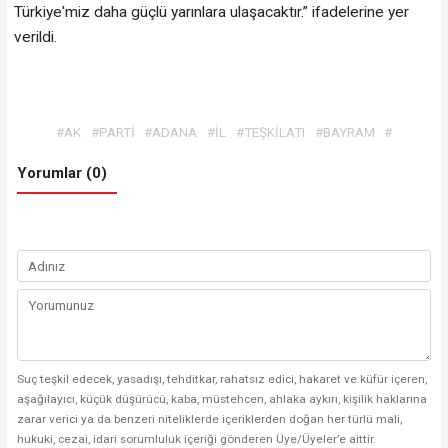
Türkiye'miz daha güçlü yarınlara ulaşacaktır.” ifadelerine yer
verildi.
#AK
#PARTİ
#ADANA
#İL
#TEŞKİLATI
#BAYRAM
#
Yorumlar (0)
Suç teşkil edecek, yasadışı, tehditkar, rahatsız edici, hakaret ve küfür içeren,
aşağılayıcı, küçük düşürücü, kaba, müstehcen, ahlaka aykırı, kişilik haklarına
zarar verici ya da benzeri niteliklerde içeriklerden doğan her türlü mali,
hukuki, cezai, idari sorumluluk içeriği gönderen Üye/Üyeler’e aittir.