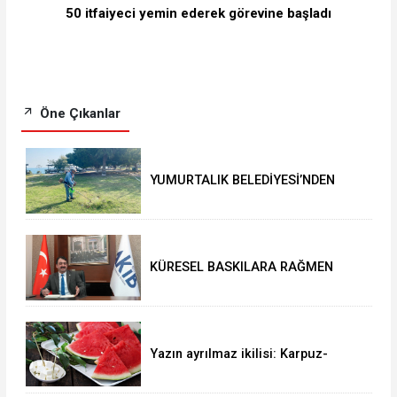
50 itfaiyeci yemin ederek görevine başladı
Öne Çıkanlar
YUMURTALIK BELEDİYESİ’NDEN
YEŞİL ALAN HAMLESİ
KÜRESEL BASKILARA RAĞMEN
AKMİB’DEN 293,3 MİLYON
DOLARLIK İHRACAT
Yazın ayrılmaz ikilisi: Karpuz-
peynir