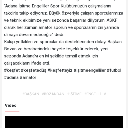
“Adana İşitme Engelliler Spor Kulübümüzün çalışmalarını
takdirle takip ediyoruz. Büyük özveriyle çalışan sporcularımıza
ve teknik ekibimize yeni sezonda başarılar diliyorum. ASKF
olarak her zaman amatör sporun ve sporcularımızın yanında
olmaya devam edeceğiz” dedi.
Kulüp yetkilileri ve sporcular da desteklerinden dolayı Başkan
Bozan ve beraberindeki heyete teşekkür ederek, yeni
sezonda Adana’yı en iyi şekilde temsil etmek için
çalışacaklarını ifade etti.
#keşfet #keşfetedüş #keşfetteyiz #işitmeengelliler #futbol
#adana #amatör
#BAŞKAN
#BOZANDAN
#İŞİTME
#ENGELLİ
#
Video