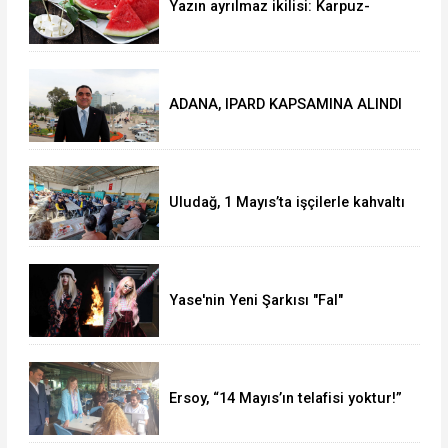
Yazın ayrılmaz ikilisi: Karpuz-
peynir
ADANA, IPARD KAPSAMINA ALINDI
Uludağ, 1 Mayıs’ta işçilerle kahvaltı
yaptı
Yase'nin Yeni Şarkısı "Fal"
Müzikseverlerle Buluştu
Ersoy, “14 Mayıs’ın telafisi yoktur!”