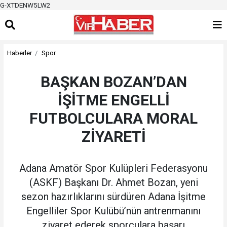
G-XTDENW5LW2
Haberler
Spor
BAŞKAN BOZAN’DAN
İŞİTME ENGELLİ
FUTBOLCULARA MORAL
ZİYARETİ
Adana Amatör Spor Kulüpleri Federasyonu
(ASKF) Başkanı Dr. Ahmet Bozan, yeni
sezon hazırlıklarını sürdüren Adana İşitme
Engelliler Spor Kulübü’nün antrenmanını
ziyaret ederek sporculara başarı