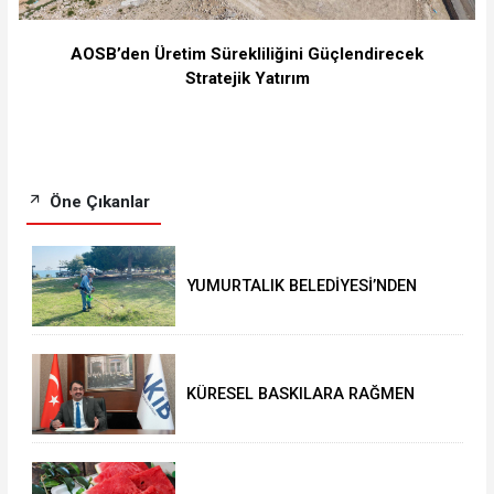
⁠AOSB’den Üretim Sürekliliğini Güçlendirecek
Stratejik Yatırım
Öne Çıkanlar
YUMURTALIK BELEDİYESİ’NDEN
YEŞİL ALAN HAMLESİ
KÜRESEL BASKILARA RAĞMEN
AKMİB’DEN 293,3 MİLYON
DOLARLIK İHRACAT