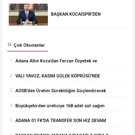
BAŞKAN KOCAİSPİR’DEN
RAMAZAN BAYRAMI MESAJI
Çok Okunanlar
1.
Adana Altın Koza’dan Ferzan Özpetek ve
Vahide Perçin’e Onur Ödülü
2.
VALİ YAVUZ, KASIM GÜLEK KÖPRÜSÜ'NDE
YÜRÜTÜLEN ÇALIŞMALARI İNCELEDİ
3.
⁠AOSB’den Üretim Sürekliliğini Güçlendirecek
Stratejik Yatırım
4.
Büyükşehirden üreticiye 168 adet süt sağım
makinesi
5.
ADANA 01 FK'DA TRANSFER SON HIZ DEVAM
EDİYOR