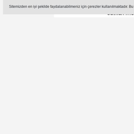
ABD ile İran arasında yaşana
Sitemizden en iyi şekilde faydalanabilmeniz için çerezler kullanılmaktadır. Bu
satılan mo
E
Editör - Hüseyin Azar