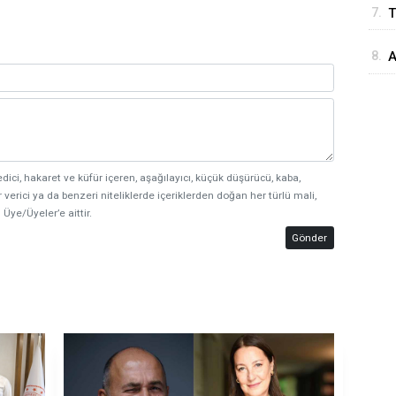
7.
T
E
d
8.
A
d
M
edici, hakaret ve küfür içeren, aşağılayıcı, küçük düşürücü, kaba,
 verici ya da benzeri niteliklerde içeriklerden doğan her türlü mali,
 Üye/Üyeler’e aittir.
Gönder