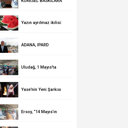
KÜRESEL BASKILARA
RAĞMEN AKMİB’DEN
293,3 MİLYON DOLARLIK
İHRACAT
Yazın ayrılmaz ikilisi:
Karpuz-peynir
ADANA, IPARD
KAPSAMINA ALINDI
Uludağ, 1 Mayıs’ta
işçilerle kahvaltı yaptı
Yase'nin Yeni Şarkısı
"Fal" Müzikseverlerle
Buluştu
Ersoy, “14 Mayıs’ın
telafisi yoktur!”