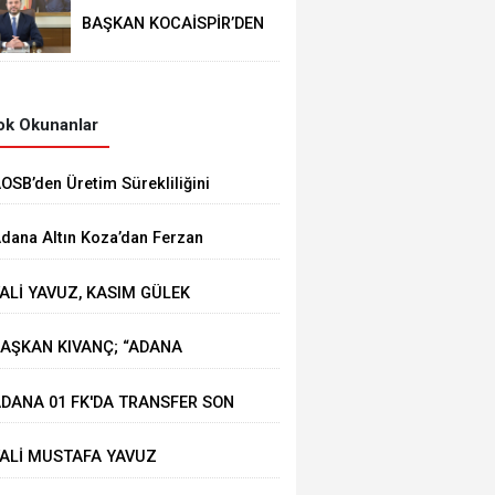
BAŞKAN KOCAİSPİR’DEN
RAMAZAN BAYRAMI
MESAJI
k Okunanlar
AOSB’den Üretim Sürekliliğini
üçlendirecek Stratejik Yatırım
dana Altın Koza’dan Ferzan
zpetek ve Vahide Perçin’e Onur
ALİ YAVUZ, KASIM GÜLEK
dülü
ÖPRÜSÜ'NDE YÜRÜTÜLEN
AŞKAN KIVANÇ; “ADANA
ALIŞMALARI İNCELEDİ
HRACATI 7 AYDA 2 MİLYAR
DANA 01 FK'DA TRANSFER SON
OLARA YAKLAŞTI”
IZ DEVAM EDİYOR
ALİ MUSTAFA YAVUZ
EYHAN'DA ESNAFIMIZI ZİYARET