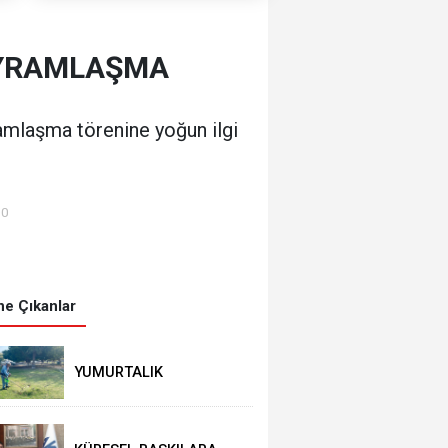
AYRAMLAŞMA
amlaşma törenine yoğun ilgi
00
e Çıkanlar
YUMURTALIK
BELEDİYESİ’NDEN YEŞİL
ALAN HAMLESİ