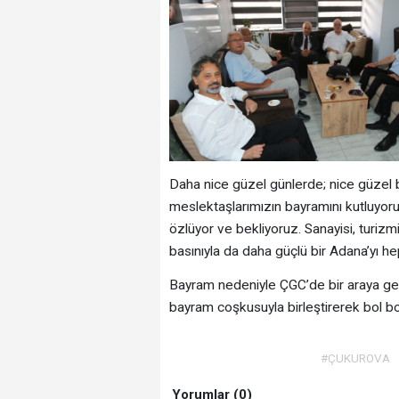
Daha nice güzel günlerde; nice güzel ba
meslektaşlarımızın bayramını kutluyor
özlüyor ve bekliyoruz. Sanayisi, turizm
basınıyla da daha güçlü bir Adana’yı h
Bayram nedeniyle ÇGC’de bir araya gel
bayram coşkusuyla birleştirerek bol b
#ÇUKUROVA
Yorumlar (0)