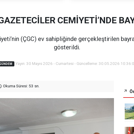
GAZETECİLER CEMİYETİ’NDE B
eti’nin (ÇGC) ev sahipliğinde gerçekleştirilen bayr
gösterildi.
Yayın: 30 Mayıs 2026 - Cumartesi - Güncelleme: 30.05.2026 10:36:
GÜNDEM
Okuma Süresi: 53 sn.
Ön