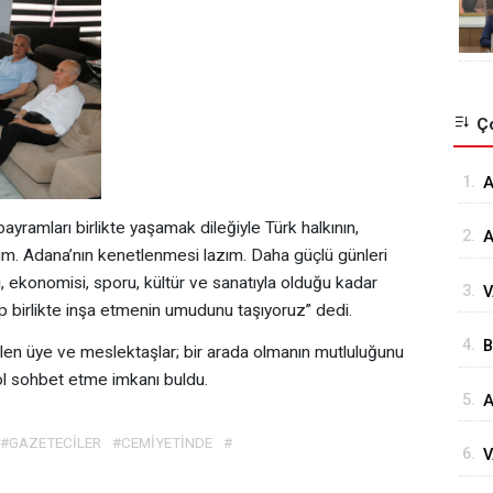
Ço
1.
⁠
G
yramları birlikte yaşamak dileğiyle Türk halkının,
2.
A
um. Adana’nın kenetlenmesi lazım. Daha güçlü günleri
Ö
i, ekonomisi, sporu, kültür ve sanatıyla olduğu kadar
3.
V
Ö
ep birlikte inşa etmenin umudunu taşıyoruz” dedi.
K
4.
B
Ç
en üye ve meslektaşlar; bir arada olmanın mutluluğunu
İ
ol sohbet etme imkanı buldu.
5.
A
D
H
#GAZETECİLER
#CEMİYETİNDE
#
6.
V
S