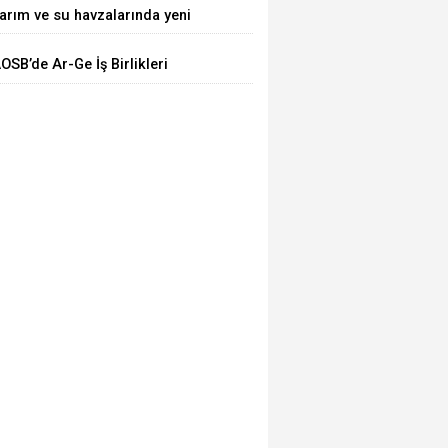
arım ve su havzalarında yeni
TTİ
önem! Kritik yönetmelik
OSB’de Ar-Ge İş Birlikleri
eğişiklikleri 'Resmi'leşti
asaya Yatırıldı