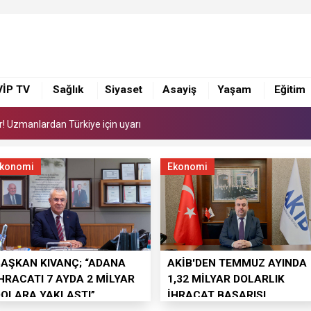
or! Uzmanlardan Türkiye için uyarı
ye 168 adet süt sağım makinesi
i yönetimi ile görüştü
VİP TV
Sağlık
Siyaset
Asayiş
Yaşam
Eğitim
or! Uzmanlardan Türkiye için uyarı
ye 168 adet süt sağım makinesi
konomi
Ekonomi
BAŞKAN KIVANÇ; “ADANA
AKİB'DEN TEMMUZ AYINDA
HRACATI 7 AYDA 2 MİLYAR
1,32 MİLYAR DOLARLIK
DOLARA YAKLAŞTI”
İHRACAT BAŞARISI