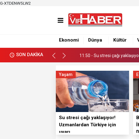
G-XTDENW5LW2
11:50 - Su stresi çağı yaklaşıy
12:39 - Büyükşehirden üretici
12:34 - Nacar, Balcalı Hastanes
Ekonomi
Dünya
Kültür
11:50 - Su stresi çağı yaklaşıy
SON DAKİKA
12:39 - Büyükşehirden üretici
Yaşam
E
Su stresi çağı yaklaşıyor!
Uzmanlardan Türkiye için
İ
uyarı