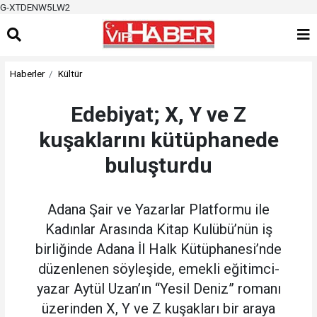
G-XTDENW5LW2
Haberler
Kültür
Edebiyat; X, Y ve Z
kuşaklarını kütüphanede
buluşturdu
Adana Şair ve Yazarlar Platformu ile
Kadınlar Arasında Kitap Kulübü’nün iş
birliğinde Adana İl Halk Kütüphanesi’nde
düzenlenen söyleşide, emekli eğitimci-
yazar Aytül Uzan’ın “Yesil Deniz” romanı
üzerinden X, Y ve Z kuşakları bir araya