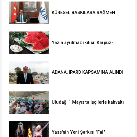
KÜRESEL BASKILARA RAĞMEN
AKMİB’DEN 293,3 MİLYON
DOLARLIK İHRACAT
Yazın ayrılmaz ikilisi: Karpuz-
peynir
ADANA, IPARD KAPSAMINA ALINDI
Uludağ, 1 Mayıs’ta işçilerle kahvaltı
yaptı
Yase'nin Yeni Şarkısı "Fal"