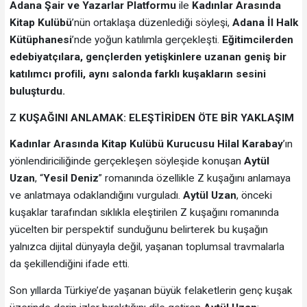
Adana Şair ve Yazarlar Platformu
ile
Kadınlar Arasında
Kitap Kulübü
’nün ortaklaşa düzenlediği söyleşi,
Adana İl Halk
Kütüphanesi
’nde yoğun katılımla gerçekleşti.
Eğitimcilerden
edebiyatçılara, gençlerden yetişkinlere uzanan geniş bir
katılımcı profili, aynı salonda farklı kuşakların sesini
buluşturdu.
Z KUŞAĞINI ANLAMAK: ELEŞTİRİDEN ÖTE BİR YAKLAŞIM
Kadınlar Arasında Kitap Kulübü Kurucusu Hilal Karabay
’ın
yönlendiriciliğinde gerçekleşen söyleşide konuşan
Aytül
Uzan
, “
Yesil Deniz
” romanında özellikle Z kuşağını anlamaya
ve anlatmaya odaklandığını vurguladı.
Aytül Uzan
, önceki
kuşaklar tarafından sıklıkla eleştirilen Z kuşağını romanında
yücelten bir perspektif sunduğunu belirterek bu kuşağın
yalnızca dijital dünyayla değil, yaşanan toplumsal travmalarla
da şekillendiğini ifade etti.
Son yıllarda Türkiye’de yaşanan büyük felaketlerin genç kuşak