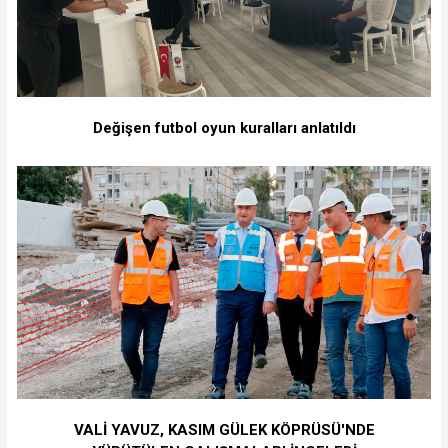
Değişen futbol oyun kuralları anlatıldı
VALİ YAVUZ, KASIM GÜLEK KÖPRÜSÜ'NDE