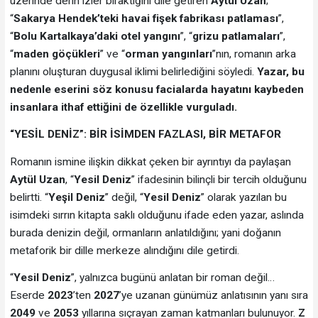
üzerinde derin izler bıraktığını dile getiren
Aytül Uzan
;
“
Sakarya Hendek’teki havai fişek fabrikası patlaması
”,
“
Bolu Kartalkaya’daki otel yangını
”, “
grizu patlamaları
”,
“
maden göçükleri
” ve “
orman yangınları
”nın, romanın arka
planını oluşturan duygusal iklimi belirlediğini söyledi.
Yazar, bu
nedenle eserini söz konusu facialarda hayatını kaybeden
insanlara ithaf ettiğini de özellikle vurguladı.
“YESİL DENİZ”: BİR İSİMDEN FAZLASI, BİR METAFOR
Romanın ismine ilişkin dikkat çeken bir ayrıntıyı da paylaşan
Aytül Uzan
, “
Yesil Deniz
” ifadesinin bilinçli bir tercih olduğunu
belirtti. “
Yeşil Deniz
” değil, “
Yesil Deniz
” olarak yazılan bu
isimdeki sırrın kitapta saklı olduğunu ifade eden yazar, aslında
burada denizin değil, ormanların anlatıldığını; yani doğanın
metaforik bir dille merkeze alındığını dile getirdi.
“
Yesil Deniz
”, yalnızca bugünü anlatan bir roman değil…
Eserde
2023
’ten
2027
’ye uzanan günümüz anlatısının yanı sıra
2049
ve
2053
yıllarına sıçrayan zaman katmanları bulunuyor.
Z