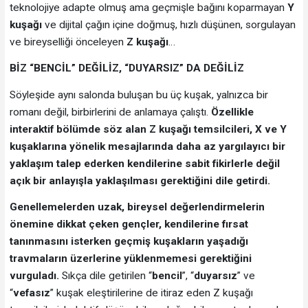
teknolojiye adapte olmuş ama geçmişle bağını koparmayan
Y
kuşağı
ve dijital çağın içine doğmuş, hızlı düşünen, sorgulayan
ve bireyselliği önceleyen
Z kuşağı
…
BİZ “BENCİL” DEĞİLİZ, “DUYARSIZ” DA DEĞİLİZ
Söyleşide aynı salonda buluşan bu üç kuşak, yalnızca bir
romanı değil, birbirlerini de anlamaya çalıştı.
Özellikle
interaktif bölümde söz alan Z kuşağı temsilcileri, X ve Y
kuşaklarına yönelik mesajlarında daha az yargılayıcı bir
yaklaşım talep ederken kendilerine sabit fikirlerle değil
açık bir anlayışla yaklaşılması gerektiğini dile getirdi.
Genellemelerden uzak, bireysel değerlendirmelerin
önemine dikkat çeken gençler, kendilerine fırsat
tanınmasını isterken geçmiş kuşakların yaşadığı
travmaların üzerlerine yüklenmemesi gerektiğini
vurguladı.
Sıkça dile getirilen “
bencil
”, “
duyarsız
” ve
“
vefasız
” kuşak eleştirilerine de itiraz eden Z kuşağı