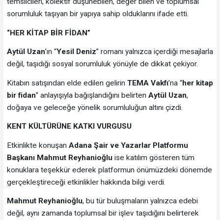
temsilcileri, kolektif düşünebilen, değer bilen ve toplumsal
sorumluluk taşıyan bir yapıya sahip olduklarını ifade etti.
“HER KİTAP BİR FİDAN”
Aytül Uzan
’ın “
Yesil Deniz
” romanı yalnızca içerdiği mesajlarla
değil, taşıdığı sosyal sorumluluk yönüyle de dikkat çekiyor.
Kitabın satışından elde edilen gelirin
TEMA Vakfı
’na “
her kitap
bir fidan
” anlayışıyla bağışlandığını belirten
Aytül Uzan
,
doğaya ve geleceğe yönelik sorumluluğun altını çizdi.
KENT KÜLTÜRÜNE KATKI VURGUSU
Etkinlikte konuşan
Adana Şair ve Yazarlar Platformu
Başkanı Mahmut Reyhanioğlu
ise katılım gösteren tüm
konuklara teşekkür ederek platformun önümüzdeki dönemde
gerçekleştireceği etkinlikler hakkında bilgi verdi.
Mahmut Reyhanioğlu
, bu tür buluşmaların yalnızca edebi
değil, aynı zamanda toplumsal bir işlev taşıdığını belirterek