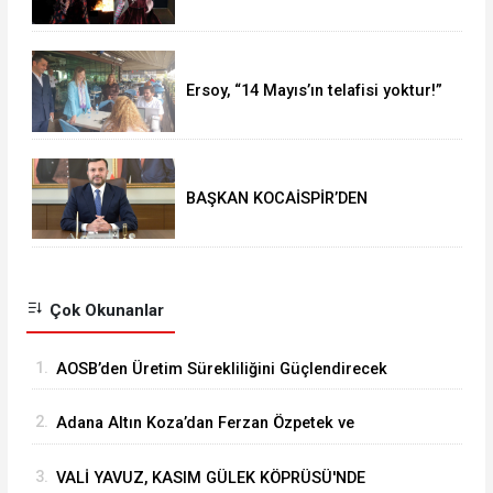
Müzikseverlerle Buluştu
Ersoy, “14 Mayıs’ın telafisi yoktur!”
BAŞKAN KOCAİSPİR’DEN
RAMAZAN BAYRAMI MESAJI
Çok Okunanlar
1.
⁠AOSB’den Üretim Sürekliliğini Güçlendirecek
Stratejik Yatırım
2.
Adana Altın Koza’dan Ferzan Özpetek ve
Vahide Perçin’e Onur Ödülü
3.
VALİ YAVUZ, KASIM GÜLEK KÖPRÜSÜ'NDE