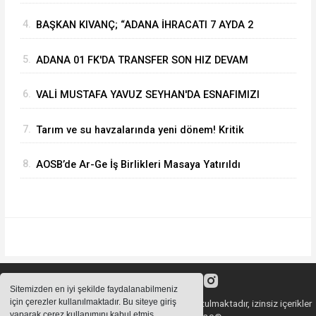
YÜRÜTÜLEN ÇALIŞMALARI İNCELEDİ
4.
BAŞKAN KIVANÇ; “ADANA İHRACATI 7 AYDA 2
MİLYAR DOLARA YAKLAŞTI”
5.
ADANA 01 FK'DA TRANSFER SON HIZ DEVAM
EDİYOR
6.
VALİ MUSTAFA YAVUZ SEYHAN'DA ESNAFIMIZI
ZİYARET ETTİ
7.
Tarım ve su havzalarında yeni dönem! Kritik
yönetmelik değişiklikleri 'Resmi'leşti
8.
AOSB’de Ar-Ge İş Birlikleri Masaya Yatırıldı
Sitemizden en iyi şekilde faydalanabilmeniz
için çerezler kullanılmaktadır. Bu siteye giriş
Sitemizde bulunan içeriklerin tüm hakları saklı tutulmaktadır, izinsiz içerikler
yaparak çerez kullanımını kabul etmiş