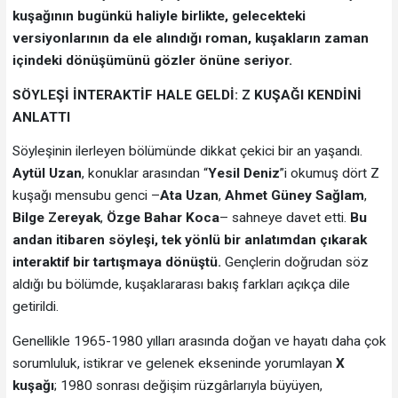
kuşağının bugünkü haliyle birlikte, gelecekteki
versiyonlarının da ele alındığı roman, kuşakların zaman
içindeki dönüşümünü gözler önüne seriyor.
SÖYLEŞİ İNTERAKTİF HALE GELDİ: Z KUŞAĞI KENDİNİ
ANLATTI
Söyleşinin ilerleyen bölümünde dikkat çekici bir an yaşandı.
Aytül Uzan
, konuklar arasından “
Yesil Deniz
”i okumuş dört Z
kuşağı mensubu genci –
Ata Uzan
,
Ahmet Güney Sağlam
,
Bilge Zereyak
,
Özge Bahar Koca
– sahneye davet etti.
Bu
andan itibaren söyleşi, tek yönlü bir anlatımdan çıkarak
interaktif bir tartışmaya dönüştü.
Gençlerin doğrudan söz
aldığı bu bölümde, kuşaklararası bakış farkları açıkça dile
getirildi.
Genellikle 1965-1980 yılları arasında doğan ve hayatı daha çok
sorumluluk, istikrar ve gelenek ekseninde yorumlayan
X
kuşağı
; 1980 sonrası değişim rüzgârlarıyla büyüyen,