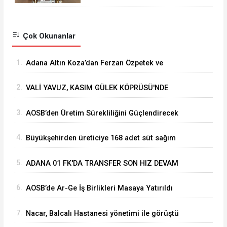
Çok Okunanlar
1.
Adana Altın Koza’dan Ferzan Özpetek ve
Vahide Perçin’e Onur Ödülü
2.
VALİ YAVUZ, KASIM GÜLEK KÖPRÜSÜ'NDE
YÜRÜTÜLEN ÇALIŞMALARI İNCELEDİ
3.
⁠AOSB’den Üretim Sürekliliğini Güçlendirecek
Stratejik Yatırım
4.
Büyükşehirden üreticiye 168 adet süt sağım
makinesi
5.
ADANA 01 FK'DA TRANSFER SON HIZ DEVAM
EDİYOR
6.
AOSB’de Ar-Ge İş Birlikleri Masaya Yatırıldı
7.
Nacar, Balcalı Hastanesi yönetimi ile görüştü