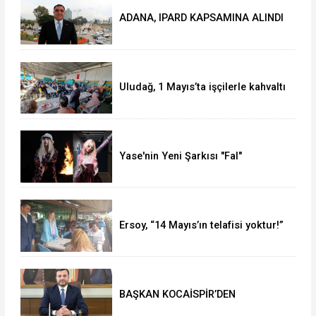
ADANA, IPARD KAPSAMINA ALINDI
Uludağ, 1 Mayıs’ta işçilerle kahvaltı
yaptı
Yase'nin Yeni Şarkısı "Fal"
Müzikseverlerle Buluştu
Ersoy, “14 Mayıs’ın telafisi yoktur!”
BAŞKAN KOCAİSPİR’DEN
RAMAZAN BAYRAMI MESAJI