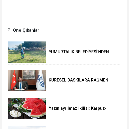
Öne Çıkanlar
YUMURTALIK BELEDİYESİ’NDEN
YEŞİL ALAN HAMLESİ
KÜRESEL BASKILARA RAĞMEN
AKMİB’DEN 293,3 MİLYON
DOLARLIK İHRACAT
Yazın ayrılmaz ikilisi: Karpuz-
peynir