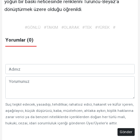
yoğun bir baskı neticesinde renklerini Turuncu-Beyaz'a
dönüştürmek üzere olduğu öğrenildi.
#GÖNLÜ
#TAKIM
#OLARAK
#TEK
#YÜREK
#
Yorumlar (0)
Suç teşkil edecek, yasadışı, tehditkar, rahatsız edici, hakaret ve küfür içeren,
aşağılayıcı, küçük düşürücü, kaba, müstehcen, ahlaka aykırı, kişilik haklarına
zarar verici ya da benzeri niteliklerde içeriklerden doğan her türlü mali,
hukuki, cezai, idari sorumluluk içeriği gönderen Üye/Üyeler’e aittir.
Gönder