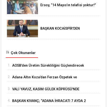
Ersoy, “14 Mayıs’ın telafisi yoktur!”
BAŞKAN KOCAİSPİR’DEN
RAMAZAN BAYRAMI MESAJI
Çok Okunanlar
1.
⁠AOSB’den Üretim Sürekliliğini Güçlendirecek
Stratejik Yatırım
2.
Adana Altın Koza’dan Ferzan Özpetek ve
Vahide Perçin’e Onur Ödülü
3.
VALİ YAVUZ, KASIM GÜLEK KÖPRÜSÜ'NDE
YÜRÜTÜLEN ÇALIŞMALARI İNCELEDİ
4.
BAŞKAN KIVANÇ; “ADANA İHRACATI 7 AYDA 2