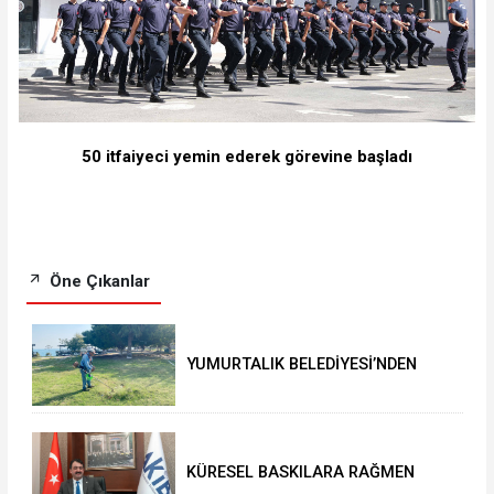
50 itfaiyeci yemin ederek görevine başladı
Öne Çıkanlar
YUMURTALIK BELEDİYESİ’NDEN
YEŞİL ALAN HAMLESİ
KÜRESEL BASKILARA RAĞMEN
AKMİB’DEN 293,3 MİLYON