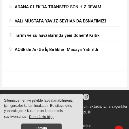
MİLYAR DOLARA YAKLAŞTI”
5.
ADANA 01 FK'DA TRANSFER SON HIZ DEVAM
EDİYOR
6.
VALİ MUSTAFA YAVUZ SEYHAN'DA ESNAFIMIZI
ZİYARET ETTİ
7.
Tarım ve su havzalarında yeni dönem! Kritik
yönetmelik değişiklikleri 'Resmi'leşti
8.
AOSB’de Ar-Ge İş Birlikleri Masaya Yatırıldı
Sitemizden en iyi şekilde faydalanabilmeniz
için çerezler kullanılmaktadır. Bu siteye giriş
Sitemizde bulunan içeriklerin tüm hakları saklı tutulmaktadır, izinsiz içerikler
yaparak çerez kullanımını kabul etmiş
kullanılamaz. Copyright 2020©
sayılıyorsunuz.
Daha fazla bilgi
Haber Yazılımı:
Haber Sistemleri
Tamam