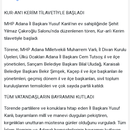
KUR-AN’I KERİM TİLAVETİYLE BAŞLADI
​MHP Adana İl Başkanı Yusuf Kanlı’nın ev sahipliğinde Şehit
Yılmaz Çakıroğlu Salonu'nda düzenlenen tören, Kur-an’ı Kerim
tilavetiyle başladı.
​Törene; MHP Adana Milletvekili Muharrem Varlı, İl Divan Kurulu
Üyeleri, Ülkü Ocakları Adana İl Başkanı Cem Tutsoy, il ve ilçe
yöneticileri, Sarıçam Belediye Başkanı Bilal Uludağ, Karaisalı
Belediye Başkanı Bekir Şimşek, Kaçep il ve ilçe başkanları ile
yönetimleri, geçmiş dönem il ve ilçe başkanları, sivil toplum
kuruluşlarının temsilcileri ve çok sayıda partili katıldı.
TÜM VATANDAŞLARIN BAYRAMINI KUTLADI
​Törende partililere ve konuklara hitap eden İl Başkanı Yusuf
Kanlı, bayramların millî ve manevi duyguları pekiştiren,
kırgınlıkları unutturan müstesna günler olduğunu vurguladı. Tüm
İslam âleminin ve Adanalı hemşehrilerinin bayramını kutlayan