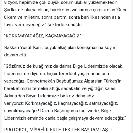
vizyon, hepimize çok büyük sorumluluklar yüklemektedir.
Şartlar ne olursa olsun, hareketimizin kırmızı çizgisi olan 'Önce
ülkem ve milletim, sonra partim, sonra ben' ilkesinden asla
taviz vermeyeceğiz." şeklinde konuştu.
"KORKMAYACAĞIZ, KAÇMAYACAĞIZ"
Başkan Yusuf Kanlı; büyük alkış alan konuşmasına şöyle
devam etti:
"Gözümüz de kulağımız da daima Bilge Liderimizde olacak.
Liderimiz ne diyorsa, hiçbir tereddüt yaşamadan onu
yapacağız. Cennetmekân Başbuğumuz Alparslan Türkeş’in
hareketimizin temelini attığı, sadakatin ve yiğitliğin kalesi
Adana’dan Sayın Liderimize bir kez daha söz
veriyoruz: Korkmayacağız, kaçmayacağız, satmayacağız,
savrulmayacağız! Daima Başbuğumuzun izinde, Bilge
Liderimizin emrinde canla başla çalışmaya devam edeceğiz."
PROTOKOL, MİSAFİRLERLE TEK TEK BAYRAMLAŞTI