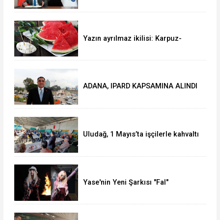
DOLARLIK İHRACAT
Yazın ayrılmaz ikilisi: Karpuz-
peynir
ADANA, IPARD KAPSAMINA ALINDI
Uludağ, 1 Mayıs’ta işçilerle kahvaltı
yaptı
Yase'nin Yeni Şarkısı "Fal"
Müzikseverlerle Buluştu