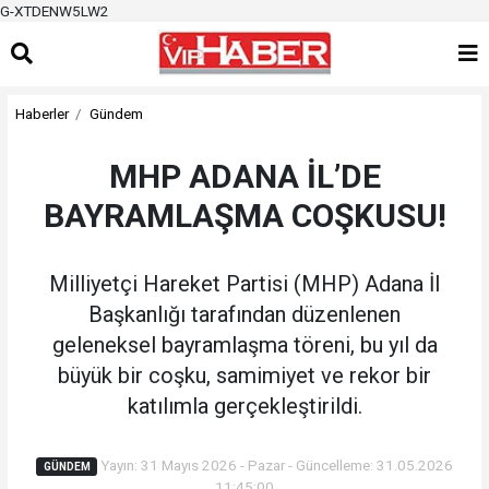
G-XTDENW5LW2
Haberler
Gündem
MHP ADANA İL’DE
BAYRAMLAŞMA COŞKUSU!
Milliyetçi Hareket Partisi (MHP) Adana İl
Başkanlığı tarafından düzenlenen
geleneksel bayramlaşma töreni, bu yıl da
büyük bir coşku, samimiyet ve rekor bir
katılımla gerçekleştirildi.
Yayın: 31 Mayıs 2026 - Pazar - Güncelleme: 31.05.2026
GÜNDEM
11:45:00