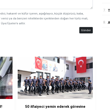
S
7.
T
E
edici, hakaret ve küfür içeren, aşağılayıcı, küçük düşürücü, kaba,
d
 verici ya da benzeri niteliklerde içeriklerden doğan her türlü mali,
8.
A
 Üye/Üyeler’e aittir.
d
M
Gönder
R!
50 itfaiyeci yemin ederek görevine