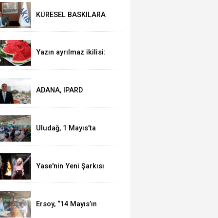
KÜRESEL BASKILARA
RAĞMEN AKMİB’DEN
293,3 MİLYON DOLARLIK
İHRACAT
Yazın ayrılmaz ikilisi:
Karpuz-peynir
ADANA, IPARD
KAPSAMINA ALINDI
Uludağ, 1 Mayıs’ta
işçilerle kahvaltı yaptı
Yase'nin Yeni Şarkısı
"Fal" Müzikseverlerle
Buluştu
Ersoy, “14 Mayıs’ın
telafisi yoktur!”