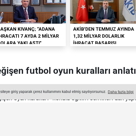
BAŞKAN KIVANÇ; “ADANA
AKİB'DEN TEMMUZ AYINDA
HRACATI 7 AYDA 2 MİLYAR
1,32 MİLYAR DOLARLIK
DOLARA YAKLAŞTI”
İHRACAT BAŞARISI
ğişen futbol oyun kuralları anlatı
rneği Adana Şubesi’nce her yıl geleneksel olarak dü
 siteye giriş yaparak çerez kullanımını kabul etmiş sayılıyorsunuz.
Daha fazla bilgi
işen oyun kuralları” konulu eğitim semineri dün yapıl
Yayın: 05 Ağustos 2026 - Çarşamba - Güncelleme: 05.08.2026 13:22:
SPOR