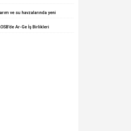
EYHAN'DA ESNAFIMIZI ZİYARET
arım ve su havzalarında yeni
TTİ
önem! Kritik yönetmelik
OSB’de Ar-Ge İş Birlikleri
eğişiklikleri 'Resmi'leşti
asaya Yatırıldı