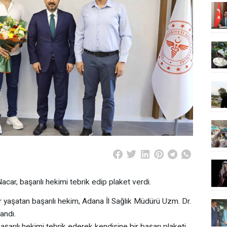
acar, başarılı hekimi tebrik edip plaket verdi.
 yaşatan başarılı hekim, Adana İl Sağlık Müdürü Uzm. Dr.
andı.
aşarılı hekimi tebrik ederek kendisine bir başarı plaketi