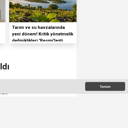
Tarım ve su havzalarında
yeni dönem! Kritik yönetmelik
değişiklikleri 'Resmi'leşti
ldı
zenlenen “MHK kararları ve
Tamam
dı..
00