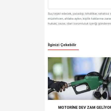
Suç teşkil edecek, yasadışı, tehditkar, rahatsız 
müstehcen, ahlaka aykırı, kişilik haklarına zarar
hukuki, cezai, idari sorumluluk içeriği gönderen
İlginizi Çekebilir
MOTORİNE DEV ZAM GELİYO