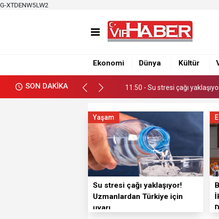
G-XTDENW5LW2
11:50 - Su stresi çağı yaklaşıy
12:39 - Büyükşehirden üretici
Ekonomi
Dünya
Kültür
12:34 - Nacar, Balcalı Hastanes
SON DAKİKA
11:50 - Su stresi çağı yaklaşıy
12:39 - Büyükşehirden üretici
Yaşam
E
Su stresi çağı yaklaşıyor!
Uzmanlardan Türkiye için
İ
uyarı