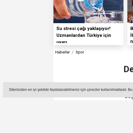
Su stresi çağı yaklaşıyor!
Uzmanlardan Türkiye için
İ
uyarı
Haberler
Spor
De
Türkiye Spor Yazarları De
Sitemizden en iyi şekilde faydalanabilmeniz için çerezler kullanılmaktadır. Bu
değ