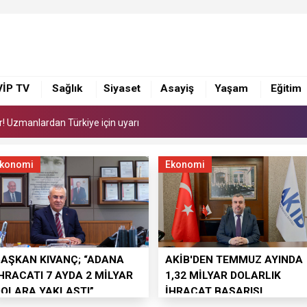
or! Uzmanlardan Türkiye için uyarı
ye 168 adet süt sağım makinesi
VİP TV
Sağlık
Siyaset
Asayiş
Yaşam
Eğitim
i yönetimi ile görüştü
or! Uzmanlardan Türkiye için uyarı
ye 168 adet süt sağım makinesi
konomi
Ekonomi
BAŞKAN KIVANÇ; “ADANA
AKİB'DEN TEMMUZ AYINDA
HRACATI 7 AYDA 2 MİLYAR
1,32 MİLYAR DOLARLIK
DOLARA YAKLAŞTI”
İHRACAT BAŞARISI