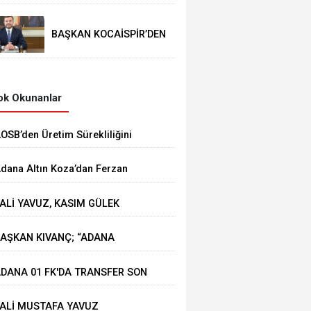
BAŞKAN KOCAİSPİR’DEN
RAMAZAN BAYRAMI
MESAJI
k Okunanlar
AOSB’den Üretim Sürekliliğini
üçlendirecek Stratejik Yatırım
dana Altın Koza’dan Ferzan
zpetek ve Vahide Perçin’e Onur
ALİ YAVUZ, KASIM GÜLEK
dülü
ÖPRÜSÜ'NDE YÜRÜTÜLEN
AŞKAN KIVANÇ; “ADANA
ALIŞMALARI İNCELEDİ
HRACATI 7 AYDA 2 MİLYAR
DANA 01 FK'DA TRANSFER SON
OLARA YAKLAŞTI”
IZ DEVAM EDİYOR
ALİ MUSTAFA YAVUZ