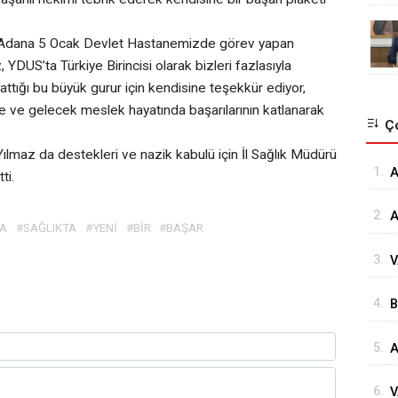
r, “Adana 5 Ocak Devlet Hastanemizde görev yapan
DUS’ta Türkiye Birincisi olarak bizleri fazlasıyla
attığı bu büyük gurur için kendisine teşekkür ediyor,
e ve gelecek meslek hayatında başarılarının katlanarak
Ço
Yılmaz da destekleri ve nazik kabulü için İl Sağlık Müdürü
1.
⁠
ti.
G
2.
A
A
#SAĞLIKTA
#YENİ
#BİR
#BAŞAR
Ö
3.
V
Ö
K
4.
B
Ç
İ
5.
A
D
H
6.
V