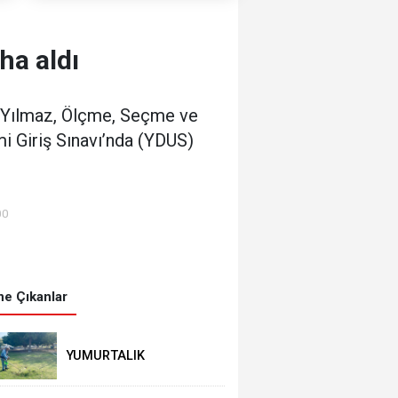
ha aldı
 Yılmaz, Ölçme, Seçme ve
i Giriş Sınavı’nda (YDUS)
00
e Çıkanlar
YUMURTALIK
BELEDİYESİ’NDEN YEŞİL
ALAN HAMLESİ