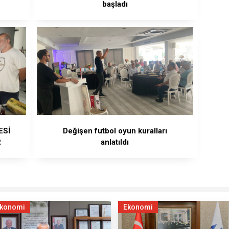
başladı
ESİ
Değişen futbol oyun kuralları
R
anlatıldı
konomi
Ekonomi