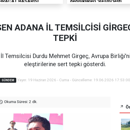
İHRACAT BAŞARISI
değişiklikleri 'Resmi'leşti
EN ADANA İL TEMSİLCİSİ GİRGEÇ
TEPKİ
 Temsilcisi Durdu Mehmet Girgeç, Avrupa Birliği'ni
eleştirilerine sert tepki gösterdi.
Yayın: 19 Haziran 2026 - Cuma - Güncelleme: 19.06.2026 17:53:0
GÜNDEM
Okuma Süresi: 2 dk.
Ön