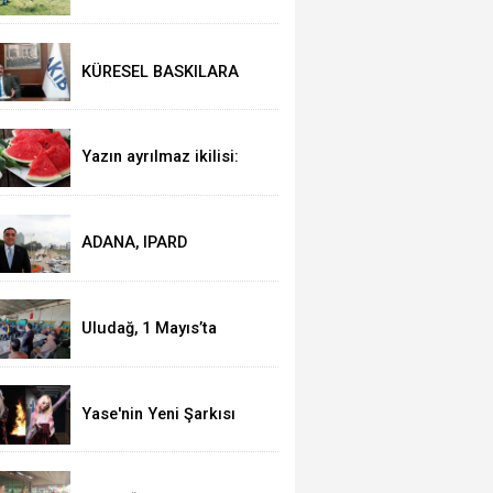
BELEDİYESİ’NDEN YEŞİL
ALAN HAMLESİ
KÜRESEL BASKILARA
RAĞMEN AKMİB’DEN
293,3 MİLYON DOLARLIK
İHRACAT
Yazın ayrılmaz ikilisi:
Karpuz-peynir
ADANA, IPARD
KAPSAMINA ALINDI
Uludağ, 1 Mayıs’ta
işçilerle kahvaltı yaptı
Yase'nin Yeni Şarkısı
"Fal" Müzikseverlerle
Buluştu