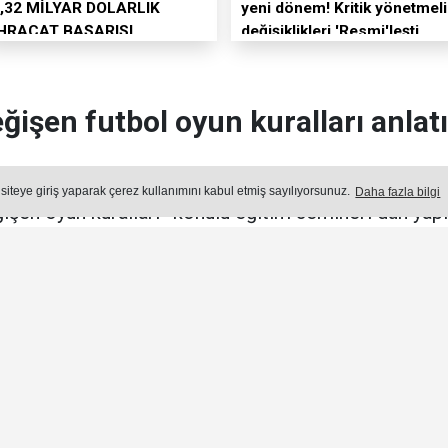
,32 MİLYAR DOLARLIK
yeni dönem! Kritik yönetmeli
İHRACAT BAŞARISI
değişiklikleri 'Resmi'leşti
ğişen futbol oyun kuralları anlatı
rneği Adana Şubesi’nce her yıl geleneksel olarak dü
 siteye giriş yaparak çerez kullanımını kabul etmiş sayılıyorsunuz.
Daha fazla bilgi
işen oyun kuralları” konulu eğitim semineri dün yapıl
Yayın: 05 Ağustos 2026 - Çarşamba - Güncelleme: 05.08.2026 13:22:
SPOR
Okuma Süresi: 3 dk.
Ön