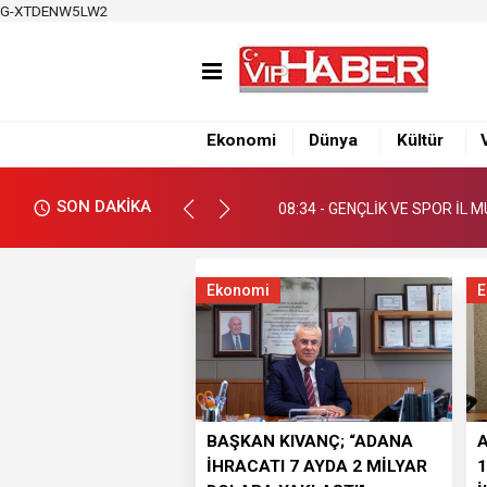
G-XTDENW5LW2
08:34 - GENÇLİK VE SPOR İ
08:38 - İL MİLLÎ EĞİTİM MÜ
Ekonomi
Dünya
Kültür
08:36 - 10. ULUSLARARASI A
SON DAKİKA
08:34 - GENÇLİK VE SPOR İ
08:38 - İL MİLLÎ EĞİTİM MÜ
Ekonomi
E
BAŞKAN KIVANÇ; “ADANA
İHRACATI 7 AYDA 2 MİLYAR
1