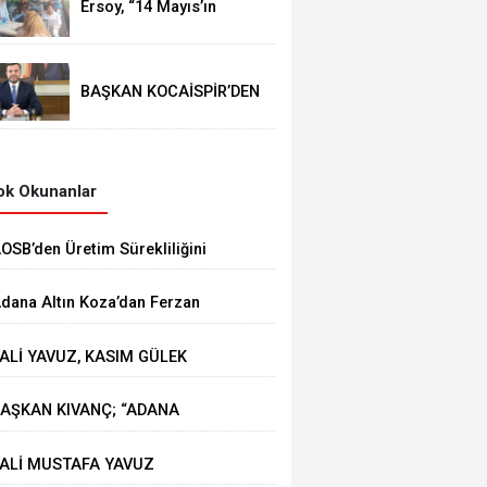
Ersoy, “14 Mayıs’ın
telafisi yoktur!”
BAŞKAN KOCAİSPİR’DEN
RAMAZAN BAYRAMI
MESAJI
k Okunanlar
AOSB’den Üretim Sürekliliğini
üçlendirecek Stratejik Yatırım
dana Altın Koza’dan Ferzan
zpetek ve Vahide Perçin’e Onur
ALİ YAVUZ, KASIM GÜLEK
dülü
ÖPRÜSÜ'NDE YÜRÜTÜLEN
AŞKAN KIVANÇ; “ADANA
ALIŞMALARI İNCELEDİ
HRACATI 7 AYDA 2 MİLYAR
ALİ MUSTAFA YAVUZ
OLARA YAKLAŞTI”