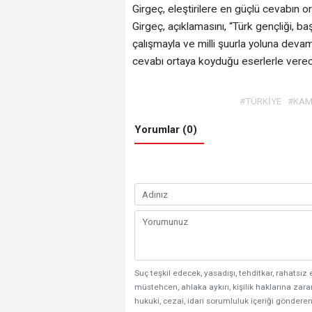
Girgeç, eleştirilere en güçlü cevabın or
Girgeç, açıklamasını, “Türk gençliği, ba
çalışmayla ve milli şuurla yoluna devam
cevabı ortaya koyduğu eserlerle verece
#TÜRKİYE
#KA
Yorumlar (0)
Suç teşkil edecek, yasadışı, tehditkar, rahatsız 
müstehcen, ahlaka aykırı, kişilik haklarına zarar
hukuki, cezai, idari sorumluluk içeriği gönderen