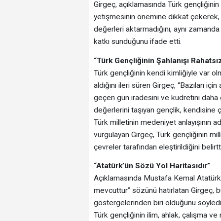
Girgeç, açıklamasında Türk gençliğinin t
yetişmesinin önemine dikkat çekerek, Ü
değerleri aktarmadığını, aynı zamanda b
katkı sunduğunu ifade etti.
“Türk Gençliğinin Şahlanışı Rahatsı
Türk gençliğinin kendi kimliğiyle var o
aldığını ileri süren Girgeç, “Bazıları içi
geçen gün iradesini ve kudretini daha gü
değerlerini taşıyan gençlik, kendisine çi
Türk milletinin medeniyet anlayışının a
vurgulayan Girgeç, Türk gençliğinin mil
çevreler tarafından eleştirildiğini belirtti
“Atatürk’ün Sözü Yol Haritasıdır”
Açıklamasında Mustafa Kemal Atatürk’
mevcuttur” sözünü hatırlatan Girgeç, 
göstergelerinden biri olduğunu söyledi
Türk gençliğinin ilim, ahlak, çalışma v