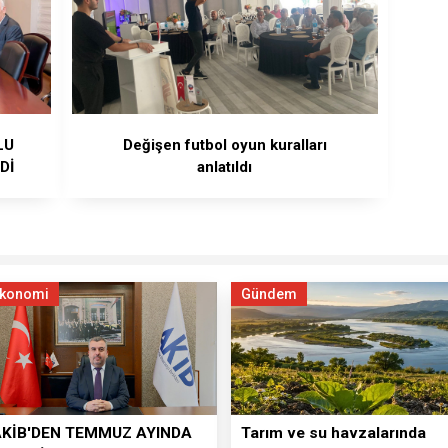
LU
Değişen futbol oyun kuralları
Dİ
anlatıldı
konomi
Gündem
AKİB'DEN TEMMUZ AYINDA
Tarım ve su havzalarında