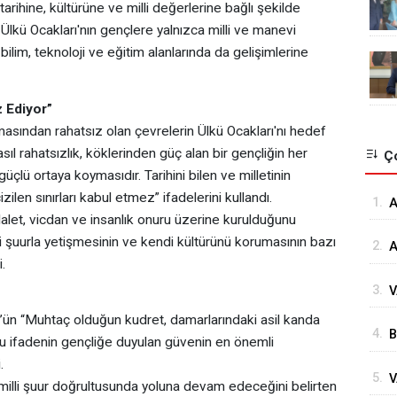
arihine, kültürüne ve milli değerlerine bağlı şekilde
lkü Ocakları'nın gençlere yalnızca milli ve manevi
ilim, teknoloji ve eğitim alanlarında da gelişimlerine
z Ediyor”
lmasından rahatsız olan çevrelerin Ülkü Ocakları'nı hedef
n asıl rahatsızlık, köklerinden güç alan bir gençliğin her
Ço
çlü ortaya koymasıdır. Tarihini bilen ve milletinin
zilen sınırları kabul etmez” ifadelerini kullandı.
1.
⁠
dalet, vicdan ve insanlık onuru üzerine kurulduğunu
G
li şuurla yetişmesinin ve kendi kültürünü korumasının bazı
2.
A
.
Ö
3.
V
Ö
K
ün “Muhtaç olduğun kudret, damarlarındaki asil kanda
4.
B
Ç
bu ifadenin gençliğe duyulan güvenin en önemli
İ
.
5.
V
D
e milli şuur doğrultusunda yoluna devam edeceğini belirten