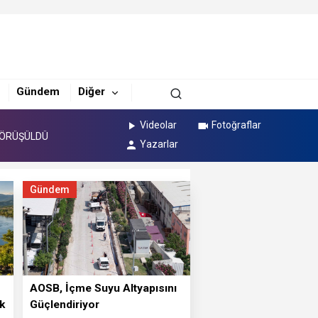
 GÖRÜŞÜLDÜ
RİLDİ
Gündem
Diğer
SI GERÇEKLEŞTİRİLDİ
Videolar
Fotoğraflar
 GÖRÜŞÜLDÜ
Yazarlar
RİLDİ
Gündem
⁠AOSB, İçme Suyu Altyapısını
k
Güçlendiriyor