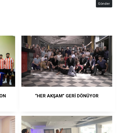
Gönder
SON
“HER AKŞAM” GERİ DÖNÜYOR