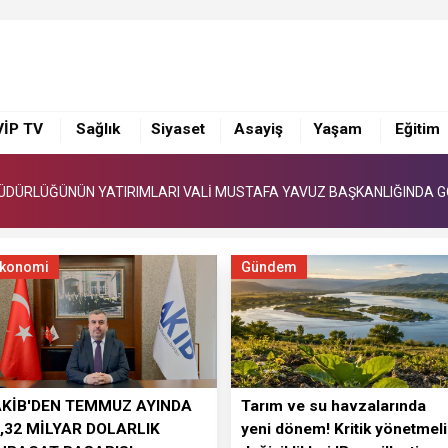
L MÜDÜRLÜĞÜNÜN YATIRIMLARI VALİ MUSTAFA YAVUZ BAŞKANLIĞINDA
DÜRLÜĞÜ 2026 YILI YATIRIM PROGRAMI TÜM DETAYLARIYLA DEĞERLENDİ
VİP TV
Sağlık
Siyaset
Asayiş
Yaşam
Eğitim
DANA LEZZET FESTİVALİ STRATEJİK İÇERİK VE OPERASYON TOPLANTI
L MÜDÜRLÜĞÜNÜN YATIRIMLARI VALİ MUSTAFA YAVUZ BAŞKANLIĞINDA
DÜRLÜĞÜ 2026 YILI YATIRIM PROGRAMI TÜM DETAYLARIYLA DEĞERLENDİ
konomi
Gündem
AKİB'DEN TEMMUZ AYINDA
Tarım ve su havzalarında
,32 MİLYAR DOLARLIK
yeni dönem! Kritik yönetmeli