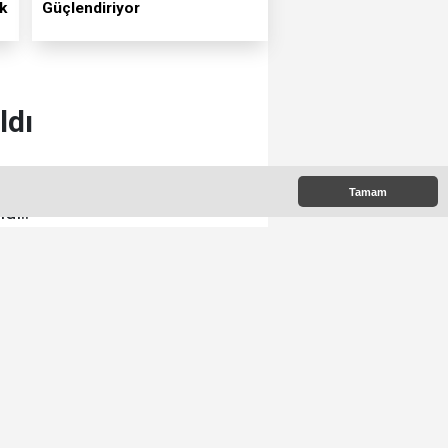
k
Güçlendiriyor
ldı
zenlenen “MHK kararları ve
Tamam
dı..
00
e Çıkanlar
YUMURTALIK
BELEDİYESİ’NDEN YEŞİL