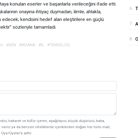
S
taya konulan eserler ve başarılarla verileceğini ifade etti.
6.
T
E
şkalarının onayına ihtiyaç duymadan, ilimle, ahlakla,
d
 edecek; kendisini hedef alan eleştirilere en güçlü
7.
A
d
ktir” sözleriyle tamamladı.
M
8.
O
MU
#SEN
#ADANA
#İL
#TEMSİLCİS
M
M
B
edici, hakaret ve küfür içeren, aşağılayıcı, küçük düşürücü, kaba,
 verici ya da benzeri niteliklerde içeriklerden doğan her türlü mali,
 Üye/Üyeler’e aittir.