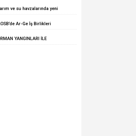
EYHAN'DA ESNAFIMIZI ZİYARET
arım ve su havzalarında yeni
TTİ
önem! Kritik yönetmelik
OSB’de Ar-Ge İş Birlikleri
eğişiklikleri 'Resmi'leşti
asaya Yatırıldı
RMAN YANGINLARI İLE
ÜCADELE TOPLANTISI VALİ
USTAFA YAVUZ’UN
AŞKANLIĞINDA YAPILDI