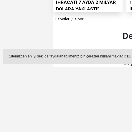
İHRACATI 7 AYDA 2 MİLYAR
1
DOLARA YAKLAŞTI”
Haberler
Spor
De
Türkiye Spor Yazarları De
Sitemizden en iyi şekilde faydalanabilmeniz için çerezler kullanılmaktadır. Bu
değ
Editör - Hüseyin Azar