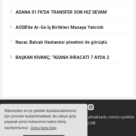
makinesi
5.
ADANA 01 FK'DA TRANSFER SON HIZ DEVAM
EDİYOR
6.
AOSB’de Ar-Ge İş Birlikleri Masaya Yatırıldı
7.
Nacar, Balcalı Hastanesi yönetimi ile görüştü
8.
BAŞKAN KIVANÇ; “ADANA İHRACATI 7 AYDA 2
MİLYAR DOLARA YAKLAŞTI”
Sitemizden en iyi şekilde faydalanabilmeniz
için çerezler kullanılmaktadır. Bu siteye giriş
Sitemizde bulunan içeriklerin tüm hakları saklı tutulmaktadır, izinsiz içerikler
yaparak çerez kullanımını kabul etmiş
kullanılamaz. Copyright 2020©
sayılıyorsunuz.
Daha fazla bilgi