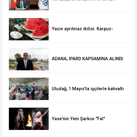
AKMİB’DEN 293,3 MİLYON
DOLARLIK İHRACAT
Yazın ayrılmaz ikilisi: Karpuz-
peynir
ADANA, IPARD KAPSAMINA ALINDI
Uludağ, 1 Mayıs’ta işçilerle kahvaltı
yaptı
Yase'nin Yeni Şarkısı "Fal"
Müzikseverlerle Buluştu