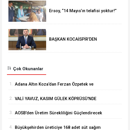
Ersoy, “14 Mayıs’ın telafisi yoktur!”
BAŞKAN KOCAİSPİR’DEN
RAMAZAN BAYRAMI MESAJI
Çok Okunanlar
1.
Adana Altın Koza’dan Ferzan Özpetek ve
Vahide Perçin’e Onur Ödülü
2.
VALİ YAVUZ, KASIM GÜLEK KÖPRÜSÜ'NDE
YÜRÜTÜLEN ÇALIŞMALARI İNCELEDİ
3.
⁠AOSB’den Üretim Sürekliliğini Güçlendirecek
Stratejik Yatırım
4.
Büyükşehirden üreticiye 168 adet süt sağım