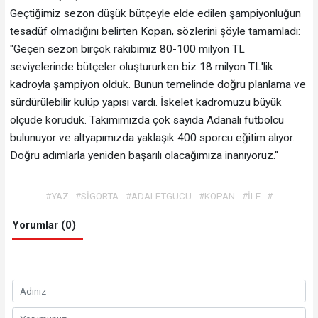
Geçtiğimiz sezon düşük bütçeyle elde edilen şampiyonluğun
tesadüf olmadığını belirten Kopan, sözlerini şöyle tamamladı:
"Geçen sezon birçok rakibimiz 80-100 milyon TL
seviyelerinde bütçeler oluştururken biz 18 milyon TL'lik
kadroyla şampiyon olduk. Bunun temelinde doğru planlama ve
sürdürülebilir kulüp yapısı vardı. İskelet kadromuzu büyük
ölçüde koruduk. Takımımızda çok sayıda Adanalı futbolcu
bulunuyor ve altyapımızda yaklaşık 400 sporcu eğitim alıyor.
Doğru adımlarla yeniden başarılı olacağımıza inanıyoruz."
#YAZ
#SİGORTA
#ADALETGÜCÜ
#KOPAN
#İLE
#
Yorumlar (0)