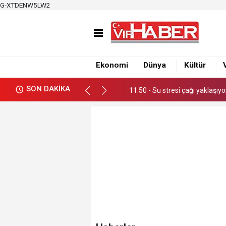
G-XTDENW5LW2
11:50 - Su stresi çağı yaklaşıy
12:39 - Büyükşehirden üretici
Ekonomi
Dünya
Kültür
12:34 - Nacar, Balcalı Hastanes
SON DAKİKA
11:50 - Su stresi çağı yaklaşıy
12:39 - Büyükşehirden üretici