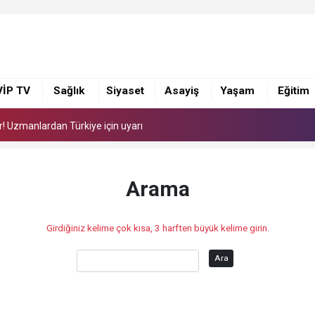
or! Uzmanlardan Türkiye için uyarı
ye 168 adet süt sağım makinesi
VİP TV
Sağlık
Siyaset
Asayiş
Yaşam
Eğitim
i yönetimi ile görüştü
or! Uzmanlardan Türkiye için uyarı
ye 168 adet süt sağım makinesi
Arama
Girdiğiniz kelime çok kısa, 3 harften büyük kelime girin.
Ara