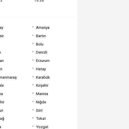
13
19:36
ay
Amasya
sir
Bartın
Bolu
m
Denizli
can
Erzurum
ri
Hatay
manmaraş
Karabük
ale
Kırşehir
ya
Manisa
hir
Niğde
un
Siirt
dağ
Tokat
a
Yozgat