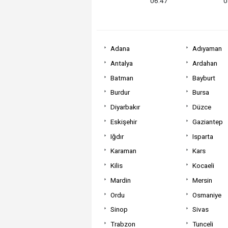
06:47
0
Adana
Adıyaman
Antalya
Ardahan
Batman
Bayburt
Burdur
Bursa
Diyarbakır
Düzce
Eskişehir
Gaziantep
Iğdır
Isparta
Karaman
Kars
Kilis
Kocaeli
Mardin
Mersin
Ordu
Osmaniye
Sinop
Sivas
Trabzon
Tunceli