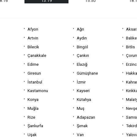
8:16
13:19
15:50
18:
Afyon
Ağrı
Aksar
Artvin
Aydın
Balıke
Bilecik
Bingöl
Bitlis
Çanakkale
Çankırı
Çoru
Edirne
Elazığ
Erzin
Giresun
Gümüşhane
Hakka
İstanbul
İzmir
Kahra
Kastamonu
Kayseri
Kırıkk
Konya
Kütahya
Malat
Muğla
Muş
Nevşe
Rize
Adapazarı
Sams
Şanlıurfa
Şırnak
Tekir
Uşak
Van
Yalov