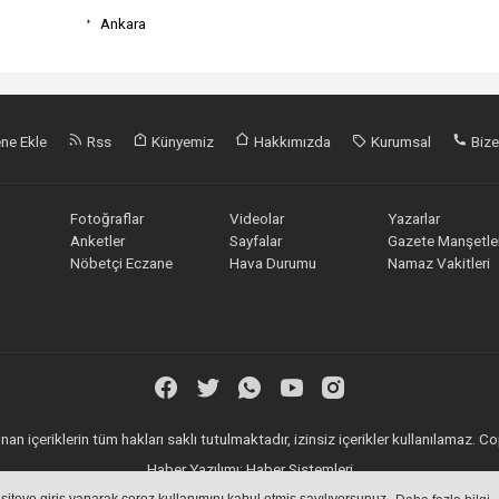
Ankara
ne Ekle
Rss
Künyemiz
Hakkımızda
Kurumsal
Bize
Fotoğraflar
Videolar
Yazarlar
Anketler
Sayfalar
Gazete Manşetler
Nöbetçi Eczane
Hava Durumu
Namaz Vakitleri
an içeriklerin tüm hakları saklı tutulmaktadır, izinsiz içerikler kullanılamaz.
Haber Yazılımı:
Haber Sistemleri