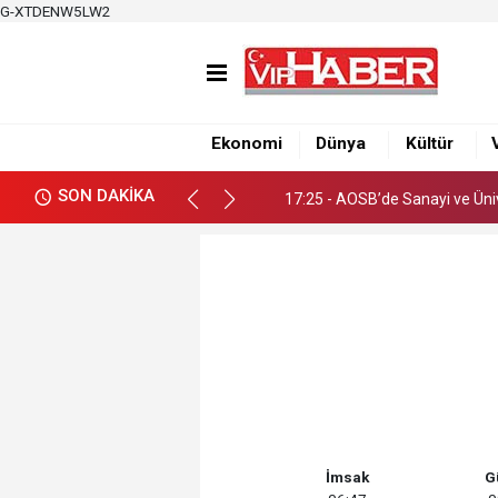
G-XTDENW5LW2
17:19 - Adana Altın Koza’dan
17:25 - AOSB’de Sanayi ve Ünive
Ekonomi
Dünya
Kültür
17:19 - Adana Altın Koza’dan
SON DAKİKA
17:25 - AOSB’de Sanayi ve Ünive
İmsak
G