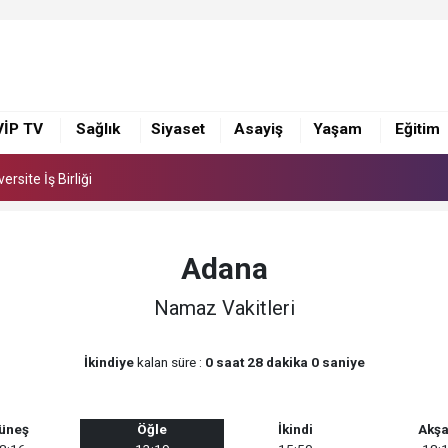
 Suna Selen, Macit Koper ve Aydın Sayman’a Emek Ödülü
rsite İş Birliği
VİP TV
Sağlık
Siyaset
Asayiş
Yaşam
Eğitim
 Suna Selen, Macit Koper ve Aydın Sayman’a Emek Ödülü
rsite İş Birliği
Adana
Namaz Vakitleri
İkindiye
kalan süre :
0 saat 28 dakika 0 saniye
üneş
Öğle
İkindi
Akş