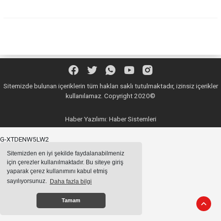
Sitemizde bulunan içeriklerin tüm hakları saklı tutulmaktadır, izinsiz içerikler
kullanılamaz. Copyright 2020©
Haber Yazılımı:
Haber Sistemleri
G-XTDENW5LW2
Sitemizden en iyi şekilde faydalanabilmeniz
için çerezler kullanılmaktadır. Bu siteye giriş
yaparak çerez kullanımını kabul etmiş
sayılıyorsunuz.
Daha fazla bilgi
Tamam