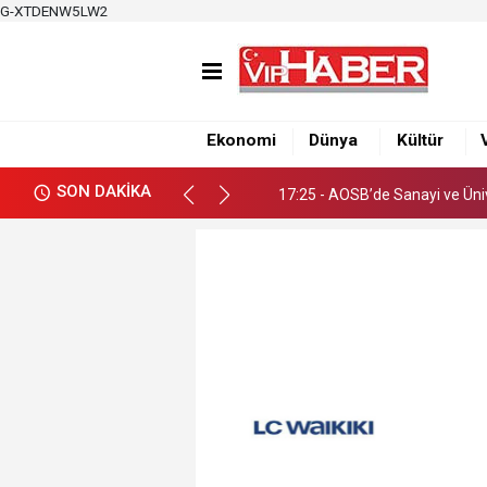
G-XTDENW5LW2
17:19 - Adana Altın Koza’dan
17:25 - AOSB’de Sanayi ve Ünive
Ekonomi
Dünya
Kültür
17:19 - Adana Altın Koza’dan
SON DAKİKA
17:25 - AOSB’de Sanayi ve Ünive