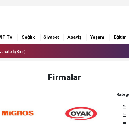
 Suna Selen, Macit Koper ve Aydın Sayman’a Emek Ödülü
rsite İş Birliği
VİP TV
Sağlık
Siyaset
Asayiş
Yaşam
Eğitim
 Suna Selen, Macit Koper ve Aydın Sayman’a Emek Ödülü
rsite İş Birliği
Firmalar
Katego