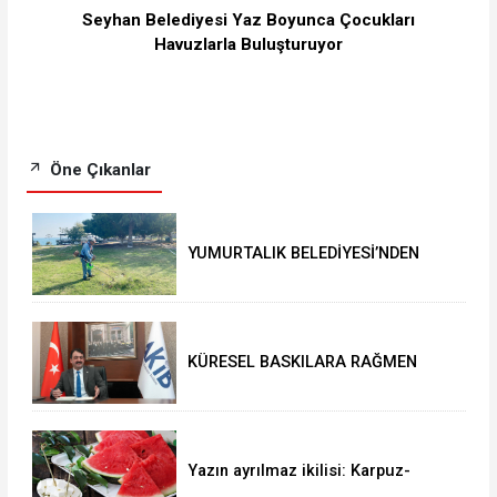
Seyhan Belediyesi Yaz Boyunca Çocukları
Havuzlarla Buluşturuyor
Öne Çıkanlar
YUMURTALIK BELEDİYESİ’NDEN
YEŞİL ALAN HAMLESİ
KÜRESEL BASKILARA RAĞMEN
AKMİB’DEN 293,3 MİLYON
DOLARLIK İHRACAT
Yazın ayrılmaz ikilisi: Karpuz-
peynir