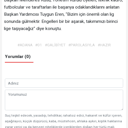
Başkan Menderes Kutlu, Yönetim Kurulu Üyeleri, teknik kadro,
futbolcular ve taraftarları ile başarıya odaklandıklarını anlatan
Başkan Yardımcısı Tuygun Eren, "Bizim için önemli olan lig
sonunda gülmektir. Engelleri bir bir aşarak, takımımızı birinci
lige taşıyacağız" diye konuştu.
#ADANA
#01
#GALİBİYET
#PAROLASIYLA
#HAZIR
Yorumlar (0)
Suç teşkil edecek, yasadışı, tehditkar, rahatsız edici, hakaret ve küfür içeren,
aşağılayıcı, küçük düşürücü, kaba, müstehcen, ahlaka aykırı, kişilik haklarına
zarar verici ya da benzeri niteliklerde içeriklerden doğan her türlü mali,