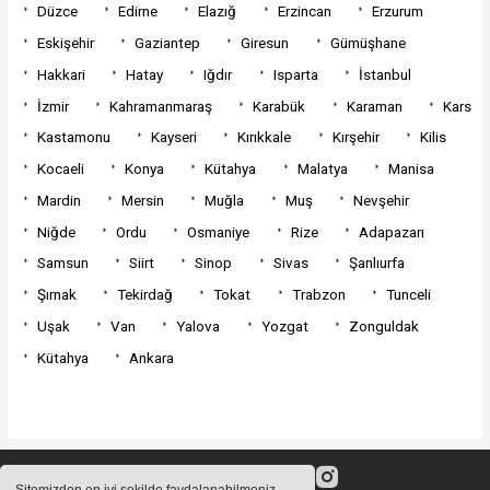
Düzce
Edirne
Elazığ
Erzincan
Erzurum
Eskişehir
Gaziantep
Giresun
Gümüşhane
Hakkari
Hatay
Iğdır
Isparta
İstanbul
İzmir
Kahramanmaraş
Karabük
Karaman
Kars
Kastamonu
Kayseri
Kırıkkale
Kırşehir
Kilis
Kocaeli
Konya
Kütahya
Malatya
Manisa
Mardin
Mersin
Muğla
Muş
Nevşehir
Niğde
Ordu
Osmaniye
Rize
Adapazarı
Samsun
Siirt
Sinop
Sivas
Şanlıurfa
Şırnak
Tekirdağ
Tokat
Trabzon
Tunceli
Uşak
Van
Yalova
Yozgat
Zonguldak
Kütahya
Ankara