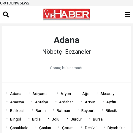
G-XTDENW5LW2
Adana
Nöbetçi Eczaneler
Sonuç bulunamadı.
Adana
Adıyaman
Afyon
Ağrı
Aksaray
Amasya
Antalya
Ardahan
Artvin
Aydın
Balıkesir
Bartın
Batman
Bayburt
Bilecik
Bingöl
Bitlis
Bolu
Burdur
Bursa
Çanakkale
Çankırı
Çorum
Denizli
Diyarbakır