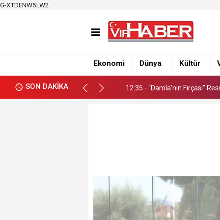
G-XTDENW5LW2
12:32 - İncirlikspor U14’te Yen
12:35 - “Damla’nın Fırçası” Re
Ekonomi
Dünya
Kültür
12:32 - İncirlikspor U14’te Yen
SON DAKİKA
12:35 - “Damla’nın Fırçası” Re