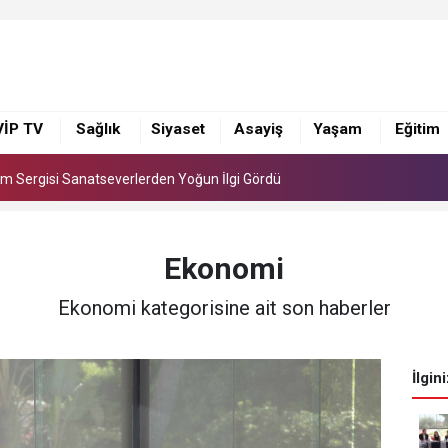
i Sezon Başladı!
sim Sergisi Sanatseverlerden Yoğun İlgi Gördü
VİP TV
Sağlık
Siyaset
Asayiş
Yaşam
Eğitim
i Sezon Başladı!
sim Sergisi Sanatseverlerden Yoğun İlgi Gördü
Ekonomi
Ekonomi kategorisine ait son haberler
İlgin