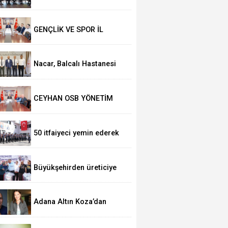
Masaya Yatırıldı
GENÇLİK VE SPOR İL
MÜDÜRLÜĞÜNÜN
YATIRIMLARI VALİ
MUSTAFA YAVUZ
Nacar, Balcalı Hastanesi
BAŞKANLIĞINDA
yönetimi ile görüştü
GÖRÜŞÜLDÜ
CEYHAN OSB YÖNETİM
BAŞKAN KIVANÇ; “ADANA İHRACATI 7 AYD
KURULU TOPLANTISI
GERÇEKLEŞTİRİLDİ
DOLARA YAKLAŞTI”
50 itfaiyeci yemin ederek
görevine başladı
Büyükşehirden üreticiye
168 adet süt sağım
makinesi
Adana Altın Koza’dan
Ferzan Özpetek ve Vahide
Perçin’e Onur Ödülü