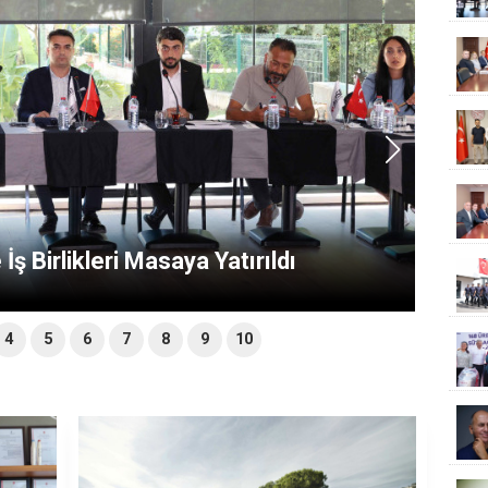
ş Birlikleri Masaya Yatırıldı
4
5
6
7
8
9
10