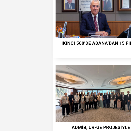
İKİNCİ 500’DE ADANA’DAN 15 F
ADMİB, UR-GE PROJESİYLE