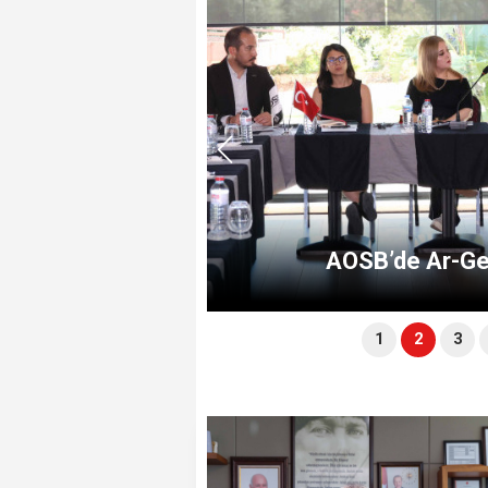
iği
AOSB’de Ar-Ge İ
1
2
3