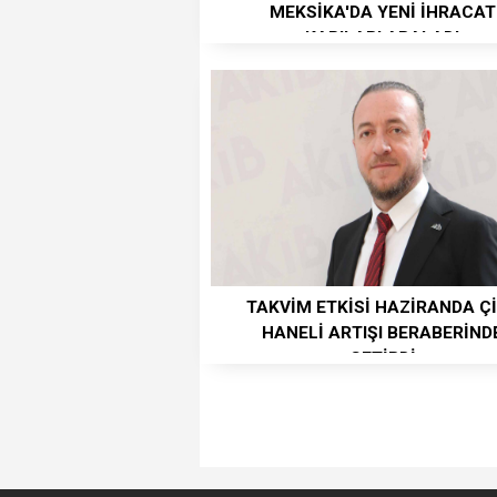
MEKSİKA'DA YENİ İHRACAT
KAPILARI ARALADI
TAKVİM ETKİSİ HAZİRANDA Ç
HANELİ ARTIŞI BERABERİND
GETİRDİ