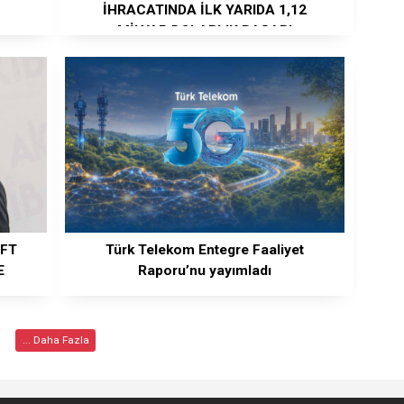
İHRACATINDA İLK YARIDA 1,12
MİLYAR DOLARLIK BAŞARI
İFT
Türk Telekom Entegre Faaliyet
E
Raporu’nu yayımladı
... Daha Fazla