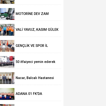
MAHALLELERİN SESİ
MUHTARLARLA
DİNLENİYOR
MOTORİNE DEV ZAM
GELİYOR!
VALİ YAVUZ, KASIM GÜLEK
KÖPRÜSÜ'NDE YÜRÜTÜLEN
ÇALIŞMALARI İNCELEDİ
GENÇLİK VE SPOR İL
MÜDÜRLÜĞÜNÜN
YATIRIMLARI VALİ
Son Baskı’dan “Çukurova: Kent-Kültür-Belle
MUSTAFA YAVUZ
50 itfaiyeci yemin ederek
BAŞKANLIĞINDA
görevine başladı
GÖRÜŞÜLDÜ
Nacar, Balcalı Hastanesi
yönetimi ile görüştü
ADANA 01 FK'DA
TRANSFER SON HIZ DEVAM
EDİYOR