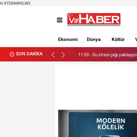
G-XTDENW5LW2
11:50 - Su stresi çağı yaklaşıy
12:39 - Büyükşehirden üretici
Ekonomi
Dünya
Kültür
12:34 - Nacar, Balcalı Hastanes
SON DAKİKA
11:50 - Su stresi çağı yaklaşıy
12:39 - Büyükşehirden üretici