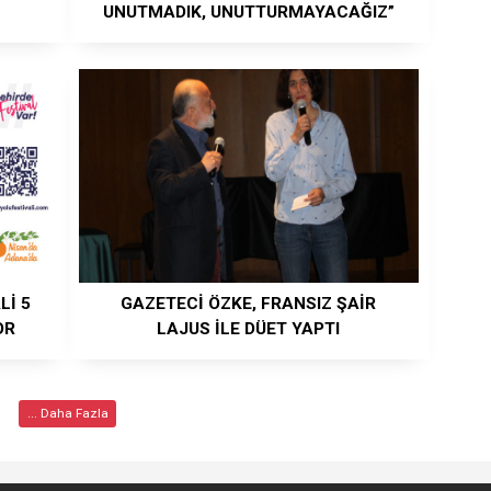
UNUTMADIK, UNUTTURMAYACAĞIZ”
Lİ 5
GAZETECİ ÖZKE, FRANSIZ ŞAİR
OR
LAJUS İLE DÜET YAPTI
... Daha Fazla