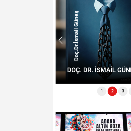
e Perçin’e Onur
DOÇ. DR. İSMAİL GÜN
1
2
3