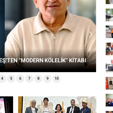
EŞ’TEN “MODERN KÖLELİK” KİTABI
4
5
6
7
8
9
10