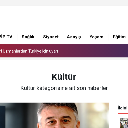
or! Uzmanlardan Türkiye için uyarı
ye 168 adet süt sağım makinesi
VİP TV
Sağlık
Siyaset
Asayiş
Yaşam
Eğitim
i yönetimi ile görüştü
or! Uzmanlardan Türkiye için uyarı
ye 168 adet süt sağım makinesi
Kültür
Kültür kategorisine ait son haberler
İlgin