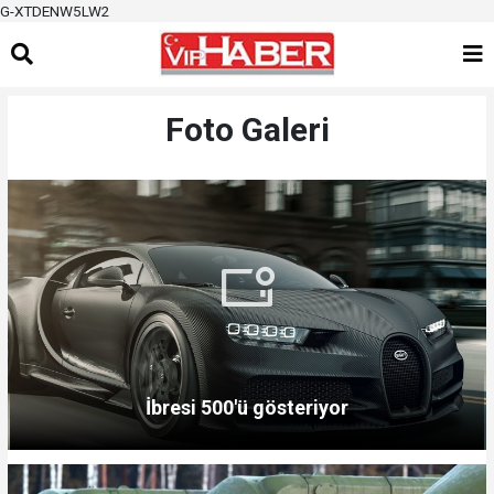
G-XTDENW5LW2
Foto Galeri
İbresi 500'ü gösteriyor