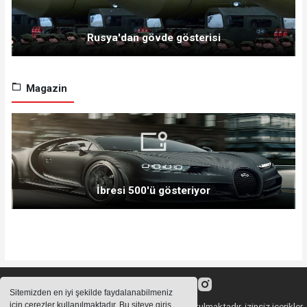
Rusya'dan gövde gösterisi
Magazin
İbresi 500'ü gösteriyor
Sitemizden en iyi şekilde faydalanabilmeniz
için çerezler kullanılmaktadır. Bu siteye giriş
Sitemizde bulunan içeriklerin tüm hakları saklı tutulmaktadır, izinsiz içerikler