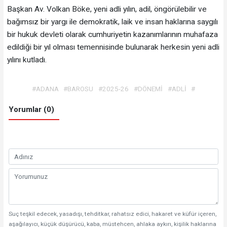
Başkan Av. Volkan Böke, yeni adli yılın, adil, öngörülebilir ve
bağımsız bir yargı ile demokratik, laik ve insan haklarına saygılı
bir hukuk devleti olarak cumhuriyetin kazanımlarının muhafaza
edildiği bir yıl olması temennisinde bulunarak herkesin yeni adli
yılını kutladı.
#ADANA
#BAROSU
#2025-26
#DÖNEMİ
#ADLİ
#
Yorumlar (0)
Suç teşkil edecek, yasadışı, tehditkar, rahatsız edici, hakaret ve küfür içeren,
aşağılayıcı, küçük düşürücü, kaba, müstehcen, ahlaka aykırı, kişilik haklarına