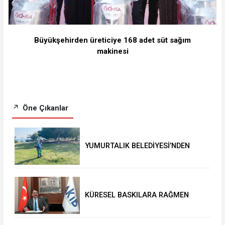
Büyükşehirden üreticiye 168 adet süt sağım
makinesi
Öne Çıkanlar
YUMURTALIK BELEDİYESİ’NDEN
YEŞİL ALAN HAMLESİ
KÜRESEL BASKILARA RAĞMEN
AKMİB’DEN 293,3 MİLYON
DOLARLIK İHRACAT