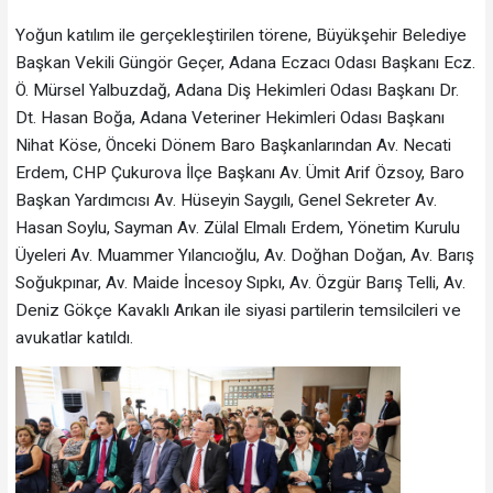
Yoğun katılım ile gerçekleştirilen törene, Büyükşehir Belediye
Başkan Vekili Güngör Geçer, Adana Eczacı Odası Başkanı Ecz.
Ö. Mürsel Yalbuzdağ, Adana Diş Hekimleri Odası Başkanı Dr.
Dt. Hasan Boğa, Adana Veteriner Hekimleri Odası Başkanı
Nihat Köse, Önceki Dönem Baro Başkanlarından Av. Necati
Erdem, CHP Çukurova İlçe Başkanı Av. Ümit Arif Özsoy, Baro
Başkan Yardımcısı Av. Hüseyin Saygılı, Genel Sekreter Av.
Hasan Soylu, Sayman Av. Zülal Elmalı Erdem, Yönetim Kurulu
Üyeleri Av. Muammer Yılancıoğlu, Av. Doğhan Doğan, Av. Barış
Soğukpınar, Av. Maide İncesoy Sıpkı, Av. Özgür Barış Telli, Av.
Deniz Gökçe Kavaklı Arıkan ile siyasi partilerin temsilcileri ve
avukatlar katıldı.