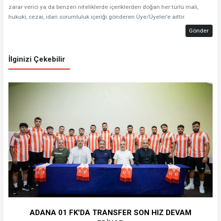
zarar verici ya da benzeri niteliklerde içeriklerden doğan her türlü mali,
hukuki, cezai, idari sorumluluk içeriği gönderen Üye/Üyeler’e aittir.
Gönder
İlginizi Çekebilir
ADANA 01 FK'DA TRANSFER SON HIZ DEVAM