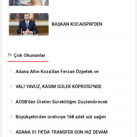
BAŞKAN KOCAİSPİR’DEN
RAMAZAN BAYRAMI MESAJI
Çok Okunanlar
1.
Adana Altın Koza’dan Ferzan Özpetek ve
Vahide Perçin’e Onur Ödülü
2.
VALİ YAVUZ, KASIM GÜLEK KÖPRÜSÜ'NDE
YÜRÜTÜLEN ÇALIŞMALARI İNCELEDİ
3.
⁠AOSB’den Üretim Sürekliliğini Güçlendirecek
Stratejik Yatırım
4.
Büyükşehirden üreticiye 168 adet süt sağım
makinesi
5.
ADANA 01 FK'DA TRANSFER SON HIZ DEVAM