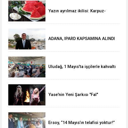
Yazın ayrılmaz ikilisi: Karpuz-
peynir
ADANA, IPARD KAPSAMINA ALINDI
Uludağ, 1 Mayıs’ta işçilerle kahvaltı
yaptı
Yase'nin Yeni Şarkısı "Fal"
Müzikseverlerle Buluştu
Ersoy, “14 Mayıs’ın telafisi yoktur!”