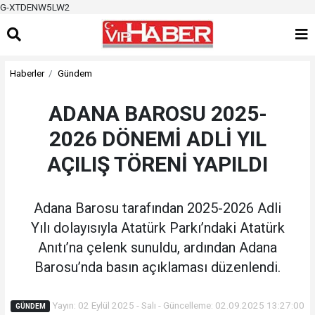
G-XTDENW5LW2
Haberler
Gündem
ADANA BAROSU 2025-
2026 DÖNEMİ ADLİ YIL
AÇILIŞ TÖRENİ YAPILDI
Adana Barosu tarafından 2025-2026 Adli
Yılı dolayısıyla Atatürk Parkı’ndaki Atatürk
Anıtı’na çelenk sunuldu, ardından Adana
Barosu’nda basın açıklaması düzenlendi.
Yayın: 02 Eylül 2025 - Salı - Güncelleme: 02.09.2025 13:27:00
GÜNDEM