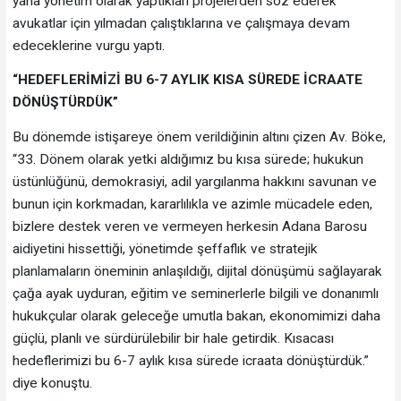
yana yönetim olarak yaptıkları projelerden söz ederek
avukatlar için yılmadan çalıştıklarına ve çalışmaya devam
edeceklerine vurgu yaptı.
“HEDEFLERİMİZİ BU 6-7 AYLIK KISA SÜREDE İCRAATE
DÖNÜŞTÜRDÜK”
Bu dönemde istişareye önem verildiğinin altını çizen Av. Böke,
“33. Dönem olarak yetki aldığımız bu kısa sürede; hukukun
üstünlüğünü, demokrasiyi, adil yargılanma hakkını savunan ve
bunun için korkmadan, kararlılıkla ve azimle mücadele eden,
bizlere destek veren ve vermeyen herkesin Adana Barosu
aidiyetini hissettiği, yönetimde şeffaflık ve stratejik
planlamaların öneminin anlaşıldığı, dijital dönüşümü sağlayarak
çağa ayak uyduran, eğitim ve seminerlerle bilgili ve donanımlı
hukukçular olarak geleceğe umutla bakan, ekonomimizi daha
güçlü, planlı ve sürdürülebilir bir hale getirdik. Kısacası
hedeflerimizi bu 6-7 aylık kısa sürede icraata dönüştürdük.”
diye konuştu.