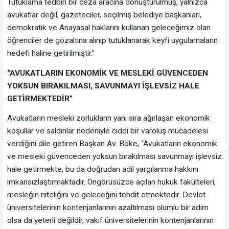
Tutuklama tedbiri bir ceza aracına dönüştürülmüş, yalnızca
avukatlar değil, gazeteciler, seçilmiş belediye başkanları,
demokratik ve Anayasal haklarını kullanan geleceğimiz olan
öğrenciler de gözaltına alınıp tutuklanarak keyfi uygulamaların
hedefi haline getirilmiştir.”
“AVUKATLARIN EKONOMİK VE MESLEKİ GÜVENCEDEN
YOKSUN BIRAKILMASI, SAVUNMAYI İŞLEVSİZ HALE
GETİRMEKTEDİR”
Avukatların mesleki zorlukların yanı sıra ağırlaşan ekonomik
koşullar ve saldırılar nedeniyle ciddi bir varoluş mücadelesi
verdiğini dile getiren Başkan Av. Böke, “Avukatların ekonomik
ve mesleki güvenceden yoksun bırakılması savunmayı işlevsiz
hale getirmekte, bu da doğrudan adil yargılanma hakkını
imkansızlaştırmaktadır. Öngörüsüzce açılan hukuk fakülteleri,
mesleğin niteliğini ve geleceğini tehdit etmektedir. Devlet
üniversitelerinin kontenjanlarının azaltılması olumlu bir adım
olsa da yeterli değildir, vakıf üniversitelerinin kontenjanlarının