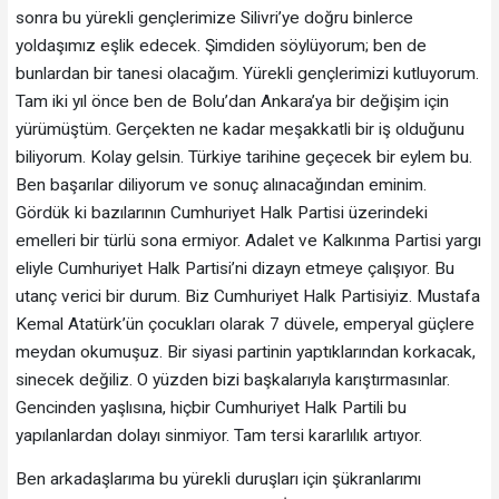
sonra bu yürekli gençlerimize Silivri’ye doğru binlerce
yoldaşımız eşlik edecek. Şimdiden söylüyorum; ben de
bunlardan bir tanesi olacağım. Yürekli gençlerimizi kutluyorum.
Tam iki yıl önce ben de Bolu’dan Ankara’ya bir değişim için
yürümüştüm. Gerçekten ne kadar meşakkatli bir iş olduğunu
biliyorum. Kolay gelsin. Türkiye tarihine geçecek bir eylem bu.
Ben başarılar diliyorum ve sonuç alınacağından eminim.
Gördük ki bazılarının Cumhuriyet Halk Partisi üzerindeki
emelleri bir türlü sona ermiyor. Adalet ve Kalkınma Partisi yargı
eliyle Cumhuriyet Halk Partisi’ni dizayn etmeye çalışıyor. Bu
utanç verici bir durum. Biz Cumhuriyet Halk Partisiyiz. Mustafa
Kemal Atatürk’ün çocukları olarak 7 düvele, emperyal güçlere
meydan okumuşuz. Bir siyasi partinin yaptıklarından korkacak,
sinecek değiliz. O yüzden bizi başkalarıyla karıştırmasınlar.
Gencinden yaşlısına, hiçbir Cumhuriyet Halk Partili bu
yapılanlardan dolayı sinmiyor. Tam tersi kararlılık artıyor.
Ben arkadaşlarıma bu yürekli duruşları için şükranlarımı