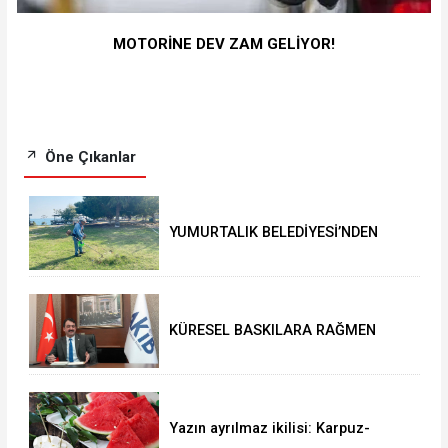
MOTORİNE DEV ZAM GELİYOR!
Öne Çıkanlar
YUMURTALIK BELEDİYESİ’NDEN
YEŞİL ALAN HAMLESİ
KÜRESEL BASKILARA RAĞMEN
AKMİB’DEN 293,3 MİLYON
DOLARLIK İHRACAT
Yazın ayrılmaz ikilisi: Karpuz-
peynir