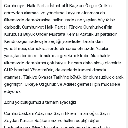
Cumhuriyet Halk Partisi İstanbul İl Başkanı Özgür Çelik’in
görevden alınması ve yönetime kayyum atanması da
ülkemizde demokrasiye, halkın iradesine yapılan büyük bir
darbedir. Cumhuriyet Halk Partisi, Türkiye Cumhuriyeti’nin
Kurucusu Büyük Önder Mustafa Kemal Atatürk’ün partisidir.
Kendi özgür iradesiyle seçtiği yöneticiler tarafından
yönetilmesi, demokrasilerde olmazsa olmazdır. Yapılan
yanlıştan bir önce dönülmesi gerekmektedir. Aksi halde
ülkemizde demokrasi çok büyük bir yara daha almış olacaktır.
CHP İstanbul Yönetimi’nin, delegelerin iradesi dışında
atanması, Türkiye Siyaset Tarihi’ne büyük bir olumsuzluk olarak
geçmiştir. Ülkeye Özgürlük ve Adalet gelmesi için mücadele
ediyoruz.
Zorlu yolculuğumuzu tamamlayacağız.
Cumhurbaşkanı Adayımız Sayın Ekrem İmamoğlu, Sayın
Zeydan Karalar Başkanımız ve halkın seçtiği diğer
başkanlarımız Silivri’den çıkıp görevlerine dönene kadar