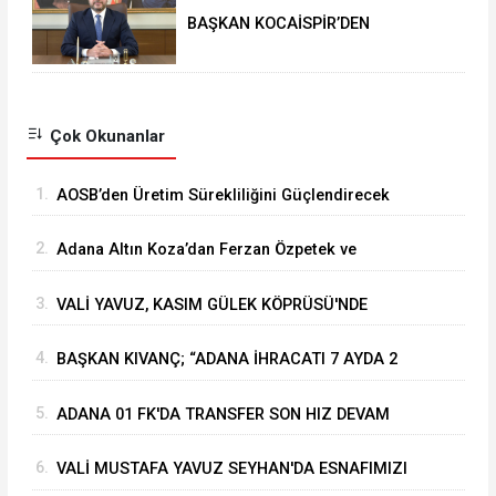
BAŞKAN KOCAİSPİR’DEN
RAMAZAN BAYRAMI MESAJI
Çok Okunanlar
1.
⁠AOSB’den Üretim Sürekliliğini Güçlendirecek
Stratejik Yatırım
2.
Adana Altın Koza’dan Ferzan Özpetek ve
Vahide Perçin’e Onur Ödülü
3.
VALİ YAVUZ, KASIM GÜLEK KÖPRÜSÜ'NDE
YÜRÜTÜLEN ÇALIŞMALARI İNCELEDİ
4.
BAŞKAN KIVANÇ; “ADANA İHRACATI 7 AYDA 2
MİLYAR DOLARA YAKLAŞTI”
5.
ADANA 01 FK'DA TRANSFER SON HIZ DEVAM
EDİYOR
6.
VALİ MUSTAFA YAVUZ SEYHAN'DA ESNAFIMIZI