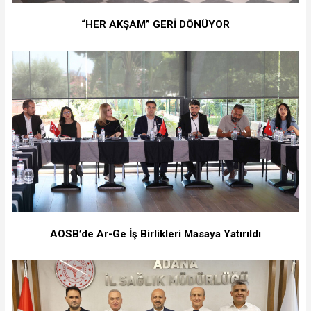
“HER AKŞAM” GERİ DÖNÜYOR
AOSB’de Ar-Ge İş Birlikleri Masaya Yatırıldı