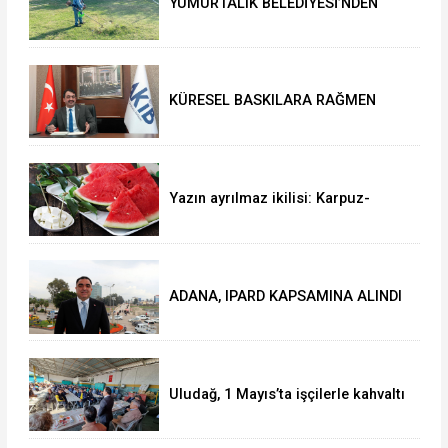
YUMURTALIK BELEDİYESİ’NDEN
YEŞİL ALAN HAMLESİ
KÜRESEL BASKILARA RAĞMEN
AKMİB’DEN 293,3 MİLYON
DOLARLIK İHRACAT
Yazın ayrılmaz ikilisi: Karpuz-
peynir
ADANA, IPARD KAPSAMINA ALINDI
Uludağ, 1 Mayıs’ta işçilerle kahvaltı
yaptı