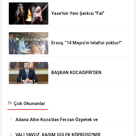
Yase'nin Yeni Şarkısı "Fal"
Müzikseverlerle Buluştu
Ersoy, “14 Mayıs’ın telafisi yoktur!”
BAŞKAN KOCAİSPİR’DEN
RAMAZAN BAYRAMI MESAJI
Çok Okunanlar
1.
Adana Altın Koza’dan Ferzan Özpetek ve
Vahide Perçin’e Onur Ödülü
2.
VALİ YAVUZ, KASIM GÜLEK KÖPRÜSÜ'NDE