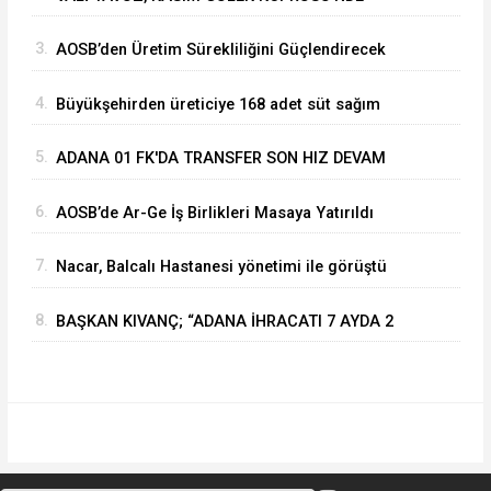
YÜRÜTÜLEN ÇALIŞMALARI İNCELEDİ
3.
⁠AOSB’den Üretim Sürekliliğini Güçlendirecek
Stratejik Yatırım
4.
Büyükşehirden üreticiye 168 adet süt sağım
makinesi
5.
ADANA 01 FK'DA TRANSFER SON HIZ DEVAM
EDİYOR
6.
AOSB’de Ar-Ge İş Birlikleri Masaya Yatırıldı
7.
Nacar, Balcalı Hastanesi yönetimi ile görüştü
8.
BAŞKAN KIVANÇ; “ADANA İHRACATI 7 AYDA 2
MİLYAR DOLARA YAKLAŞTI”