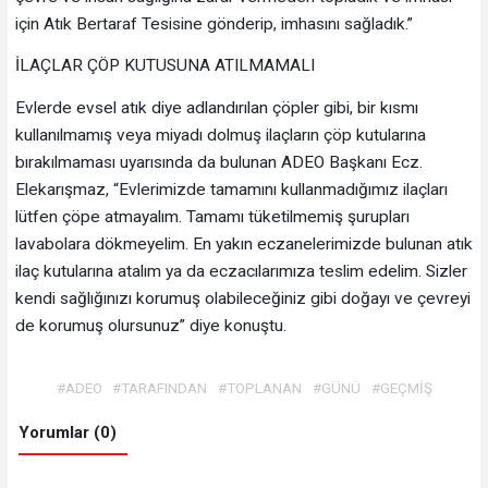
için Atık Bertaraf Tesisine gönderip, imhasını sağladık.”
İLAÇLAR ÇÖP KUTUSUNA ATILMAMALI
Evlerde evsel atık diye adlandırılan çöpler gibi, bir kısmı
kullanılmamış veya miyadı dolmuş ilaçların çöp kutularına
bırakılmaması uyarısında da bulunan ADEO Başkanı Ecz.
Elekarışmaz, “Evlerimizde tamamını kullanmadığımız ilaçları
lütfen çöpe atmayalım. Tamamı tüketilmemiş şurupları
lavabolara dökmeyelim. En yakın eczanelerimizde bulunan atık
ilaç kutularına atalım ya da eczacılarımıza teslim edelim. Sizler
kendi sağlığınızı korumuş olabileceğiniz gibi doğayı ve çevreyi
de korumuş olursunuz” diye konuştu.
#ADEO
#TARAFINDAN
#TOPLANAN
#GÜNÜ
#GEÇMİŞ
Yorumlar (0)