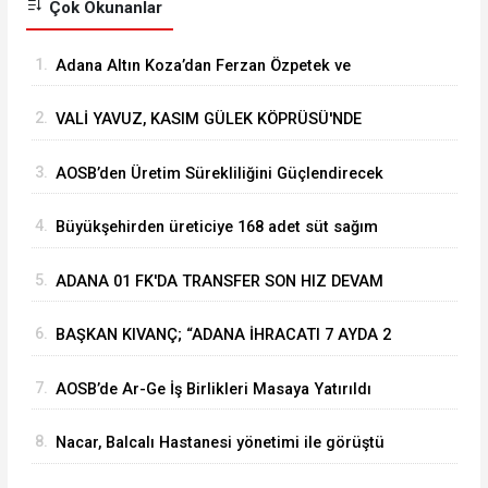
Çok Okunanlar
1.
Adana Altın Koza’dan Ferzan Özpetek ve
Vahide Perçin’e Onur Ödülü
2.
VALİ YAVUZ, KASIM GÜLEK KÖPRÜSÜ'NDE
YÜRÜTÜLEN ÇALIŞMALARI İNCELEDİ
3.
⁠AOSB’den Üretim Sürekliliğini Güçlendirecek
Stratejik Yatırım
4.
Büyükşehirden üreticiye 168 adet süt sağım
makinesi
5.
ADANA 01 FK'DA TRANSFER SON HIZ DEVAM
EDİYOR
6.
BAŞKAN KIVANÇ; “ADANA İHRACATI 7 AYDA 2
MİLYAR DOLARA YAKLAŞTI”
7.
AOSB’de Ar-Ge İş Birlikleri Masaya Yatırıldı
8.
Nacar, Balcalı Hastanesi yönetimi ile görüştü