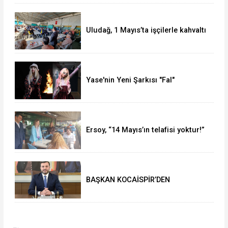
Uludağ, 1 Mayıs’ta işçilerle kahvaltı
yaptı
Yase'nin Yeni Şarkısı "Fal"
Müzikseverlerle Buluştu
Ersoy, “14 Mayıs’ın telafisi yoktur!”
BAŞKAN KOCAİSPİR’DEN
RAMAZAN BAYRAMI MESAJI