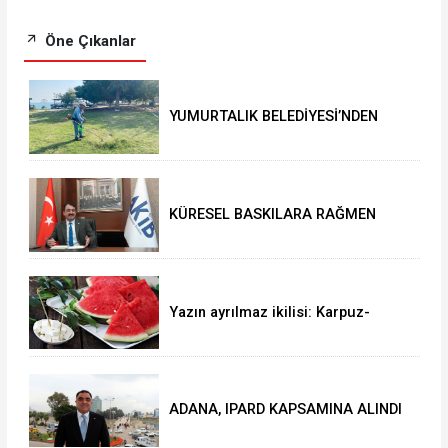
Öne Çıkanlar
YUMURTALIK BELEDİYESİ’NDEN
YEŞİL ALAN HAMLESİ
KÜRESEL BASKILARA RAĞMEN
AKMİB’DEN 293,3 MİLYON
DOLARLIK İHRACAT
Yazın ayrılmaz ikilisi: Karpuz-
peynir
ADANA, IPARD KAPSAMINA ALINDI