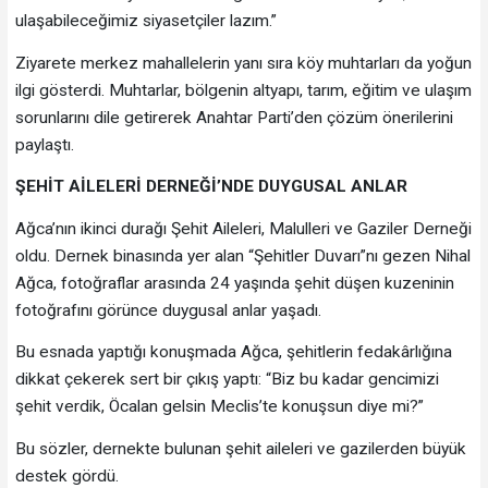
ulaşabileceğimiz siyasetçiler lazım.”
Ziyarete merkez mahallelerin yanı sıra köy muhtarları da yoğun
ilgi gösterdi. Muhtarlar, bölgenin altyapı, tarım, eğitim ve ulaşım
sorunlarını dile getirerek Anahtar Parti’den çözüm önerilerini
paylaştı.
ŞEHİT AİLELERİ DERNEĞİ’NDE DUYGUSAL ANLAR
Ağca’nın ikinci durağı Şehit Aileleri, Malulleri ve Gaziler Derneği
oldu. Dernek binasında yer alan “Şehitler Duvarı”nı gezen Nihal
Ağca, fotoğraflar arasında 24 yaşında şehit düşen kuzeninin
fotoğrafını görünce duygusal anlar yaşadı.
Bu esnada yaptığı konuşmada Ağca, şehitlerin fedakârlığına
dikkat çekerek sert bir çıkış yaptı: “Biz bu kadar gencimizi
şehit verdik, Öcalan gelsin Meclis’te konuşsun diye mi?”
Bu sözler, dernekte bulunan şehit aileleri ve gazilerden büyük
destek gördü.