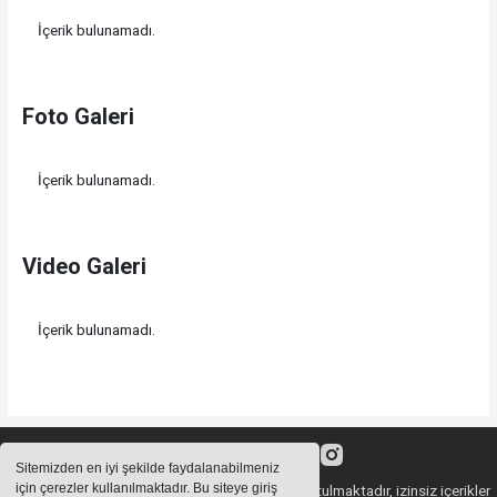
İçerik bulunamadı.
Foto Galeri
İçerik bulunamadı.
Video Galeri
İçerik bulunamadı.
Sitemizden en iyi şekilde faydalanabilmeniz
için çerezler kullanılmaktadır. Bu siteye giriş
Sitemizde bulunan içeriklerin tüm hakları saklı tutulmaktadır, izinsiz içerikler