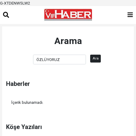
G-XTDENW5LW2
Arama
Ara
Haberler
İçerik bulunamadı.
Köşe Yazıları