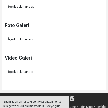
İçerik bulunamadı.
Foto Galeri
İçerik bulunamadı.
Video Galeri
İçerik bulunamadı.
Sitemizden en iyi şekilde faydalanabilmeniz
için çerezler kullanılmaktadır. Bu siteye giriş
Sitemizde bulunan içeriklerin tüm hakları saklı tutulmaktadır, izinsiz içerikler