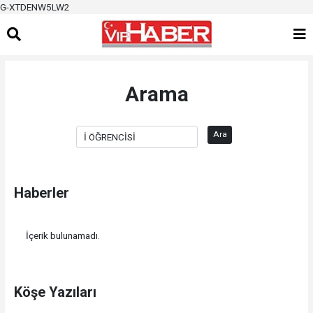
G-XTDENW5LW2
Arama
Ara
Haberler
İçerik bulunamadı.
Köşe Yazıları