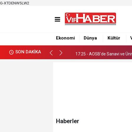
G-XTDENW5LW2
17:19 - Adana Altın Koza’dan
17:25 - AOSB’de Sanayi ve Ünive
Ekonomi
Dünya
Kültür
17:19 - Adana Altın Koza’dan
SON DAKİKA
17:25 - AOSB’de Sanayi ve Ünive
Haberler