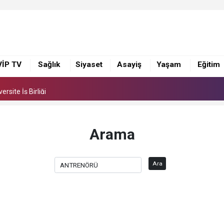
 Suna Selen, Macit Koper ve Aydın Sayman’a Emek Ödülü
rsite İş Birliği
VİP TV
Sağlık
Siyaset
Asayiş
Yaşam
Eğitim
 Suna Selen, Macit Koper ve Aydın Sayman’a Emek Ödülü
rsite İş Birliği
Arama
Ara