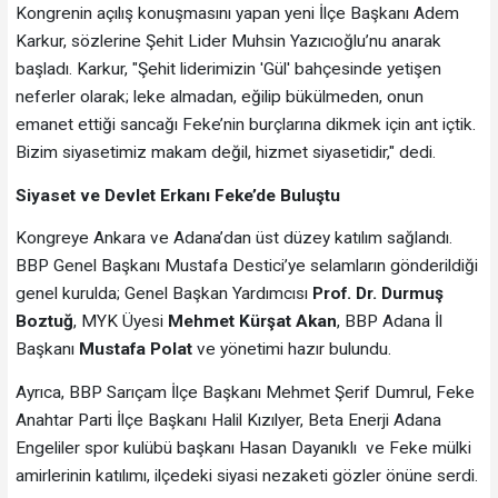
Kongrenin açılış konuşmasını yapan yeni İlçe Başkanı Adem
Karkur, sözlerine Şehit Lider Muhsin Yazıcıoğlu’nu anarak
başladı. Karkur, "Şehit liderimizin 'Gül' bahçesinde yetişen
neferler olarak; leke almadan, eğilip bükülmeden, onun
emanet ettiği sancağı Feke’nin burçlarına dikmek için ant içtik.
Bizim siyasetimiz makam değil, hizmet siyasetidir," dedi.
Siyaset ve Devlet Erkanı Feke’de Buluştu
Kongreye Ankara ve Adana’dan üst düzey katılım sağlandı.
BBP Genel Başkanı Mustafa Destici’ye selamların gönderildiği
genel kurulda; Genel Başkan Yardımcısı
Prof. Dr. Durmuş
Boztuğ
, MYK Üyesi
Mehmet Kürşat Akan
, BBP Adana İl
Başkanı
Mustafa Polat
ve yönetimi hazır bulundu.
Ayrıca, BBP Sarıçam İlçe Başkanı Mehmet Şerif Dumrul, Feke
Anahtar Parti İlçe Başkanı Halil Kızılyer, Beta Enerji Adana
Engeliler spor kulübü başkanı Hasan Dayanıklı ve Feke mülki
amirlerinin katılımı, ilçedeki siyasi nezaketi gözler önüne serdi.