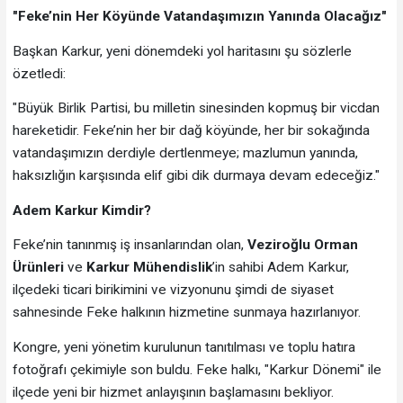
"Feke’nin Her Köyünde Vatandaşımızın Yanında Olacağız"
Başkan Karkur, yeni dönemdeki yol haritasını şu sözlerle
özetledi:
"Büyük Birlik Partisi, bu milletin sinesinden kopmuş bir vicdan
hareketidir. Feke’nin her bir dağ köyünde, her bir sokağında
vatandaşımızın derdiyle dertlenmeye; mazlumun yanında,
haksızlığın karşısında elif gibi dik durmaya devam edeceğiz."
Adem Karkur Kimdir?
Feke’nin tanınmış iş insanlarından olan,
Veziroğlu Orman
Ürünleri
ve
Karkur Mühendislik
’in sahibi Adem Karkur,
ilçedeki ticari birikimini ve vizyonunu şimdi de siyaset
sahnesinde Feke halkının hizmetine sunmaya hazırlanıyor.
Kongre, yeni yönetim kurulunun tanıtılması ve toplu hatıra
fotoğrafı çekimiyle son buldu. Feke halkı, "Karkur Dönemi" ile
ilçede yeni bir hizmet anlayışının başlamasını bekliyor.