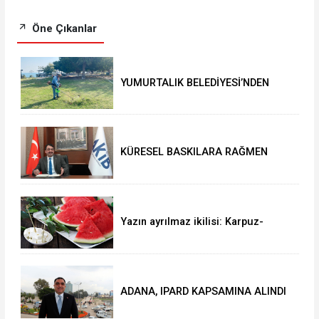
Öne Çıkanlar
YUMURTALIK BELEDİYESİ’NDEN
YEŞİL ALAN HAMLESİ
KÜRESEL BASKILARA RAĞMEN
AKMİB’DEN 293,3 MİLYON
DOLARLIK İHRACAT
Yazın ayrılmaz ikilisi: Karpuz-
peynir
ADANA, IPARD KAPSAMINA ALINDI