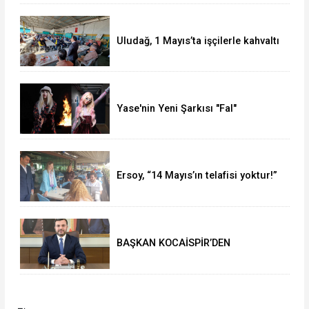
Uludağ, 1 Mayıs’ta işçilerle kahvaltı
yaptı
Yase'nin Yeni Şarkısı "Fal"
Müzikseverlerle Buluştu
Ersoy, “14 Mayıs’ın telafisi yoktur!”
BAŞKAN KOCAİSPİR’DEN
RAMAZAN BAYRAMI MESAJI