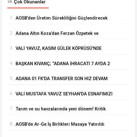
Çok Okunanlar
1.
⁠AOSB’den Üretim Sürekliliğini Güçlendirecek
Stratejik Yatırım
2.
Adana Altın Koza’dan Ferzan Özpetek ve
Vahide Perçin’e Onur Ödülü
3.
VALİ YAVUZ, KASIM GÜLEK KÖPRÜSÜ'NDE
YÜRÜTÜLEN ÇALIŞMALARI İNCELEDİ
4.
BAŞKAN KIVANÇ; “ADANA İHRACATI 7 AYDA 2
MİLYAR DOLARA YAKLAŞTI”
5.
ADANA 01 FK'DA TRANSFER SON HIZ DEVAM
EDİYOR
6.
VALİ MUSTAFA YAVUZ SEYHAN'DA ESNAFIMIZI
ZİYARET ETTİ
7.
Tarım ve su havzalarında yeni dönem! Kritik
yönetmelik değişiklikleri 'Resmi'leşti
8.
AOSB’de Ar-Ge İş Birlikleri Masaya Yatırıldı