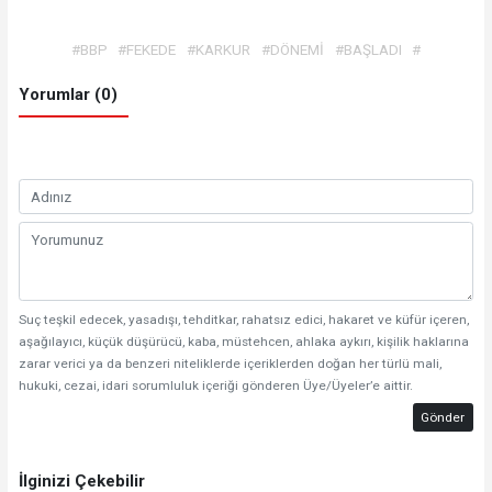
#BBP
#FEKEDE
#KARKUR
#DÖNEMİ
#BAŞLADI
#
Yorumlar (0)
Suç teşkil edecek, yasadışı, tehditkar, rahatsız edici, hakaret ve küfür içeren,
aşağılayıcı, küçük düşürücü, kaba, müstehcen, ahlaka aykırı, kişilik haklarına
zarar verici ya da benzeri niteliklerde içeriklerden doğan her türlü mali,
hukuki, cezai, idari sorumluluk içeriği gönderen Üye/Üyeler’e aittir.
Gönder
İlginizi Çekebilir