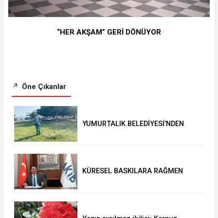
“HER AKŞAM” GERİ DÖNÜYOR
Öne Çıkanlar
YUMURTALIK BELEDİYESİ’NDEN
YEŞİL ALAN HAMLESİ
KÜRESEL BASKILARA RAĞMEN
AKMİB’DEN 293,3 MİLYON
DOLARLIK İHRACAT