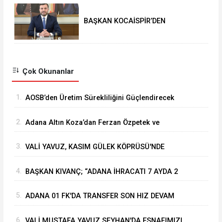
BAŞKAN KOCAİSPİR’DEN
RAMAZAN BAYRAMI MESAJI
Çok Okunanlar
1.
⁠AOSB’den Üretim Sürekliliğini Güçlendirecek
Stratejik Yatırım
2.
Adana Altın Koza’dan Ferzan Özpetek ve
Vahide Perçin’e Onur Ödülü
3.
VALİ YAVUZ, KASIM GÜLEK KÖPRÜSÜ'NDE
YÜRÜTÜLEN ÇALIŞMALARI İNCELEDİ
4.
BAŞKAN KIVANÇ; “ADANA İHRACATI 7 AYDA 2
MİLYAR DOLARA YAKLAŞTI”
5.
ADANA 01 FK'DA TRANSFER SON HIZ DEVAM
EDİYOR
6.
VALİ MUSTAFA YAVUZ SEYHAN'DA ESNAFIMIZI