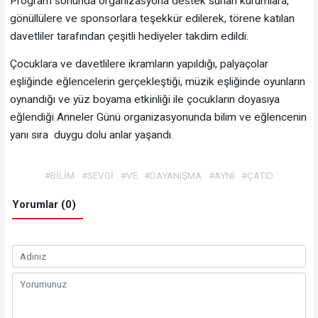
Program sonunda organizasyona destek sunan kurumlara,
gönüllülere ve sponsorlara teşekkür edilerek, törene katılan
davetliler tarafından çeşitli hediyeler takdim edildi.
Çocuklara ve davetlilere ikramların yapıldığı, palyaçolar
eşliğinde eğlencelerin gerçekleştiği, müzik eşliğinde oyunların
oynandığı ve yüz boyama etkinliği ile çocukların doyasıya
eğlendiği Anneler Günü organizasyonunda bilim ve eğlencenin
yanı sıra duygu dolu anlar yaşandı.
#BİLİM
#SEVGİ
#VE
#DAYANIŞMA
#AYNI
#ÇATID
Yorumlar (0)