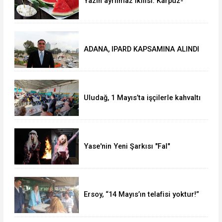
Yazın ayrılmaz ikilisi: Karpuz-
peynir
ADANA, IPARD KAPSAMINA ALINDI
Uludağ, 1 Mayıs’ta işçilerle kahvaltı
yaptı
Yase'nin Yeni Şarkısı "Fal"
Müzikseverlerle Buluştu
Ersoy, “14 Mayıs’ın telafisi yoktur!”