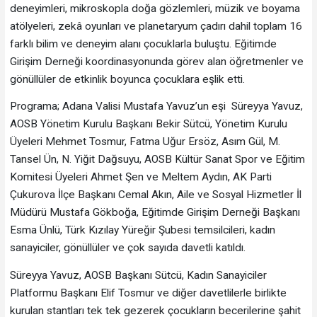
deneyimleri, mikroskopla doğa gözlemleri, müzik ve boyama
atölyeleri, zekâ oyunları ve planetaryum çadırı dahil toplam 16
farklı bilim ve deneyim alanı çocuklarla buluştu. Eğitimde
Girişim Derneği koordinasyonunda görev alan öğretmenler ve
gönüllüler de etkinlik boyunca çocuklara eşlik etti.
Programa; Adana Valisi Mustafa Yavuz’un eşi Süreyya Yavuz,
AOSB Yönetim Kurulu Başkanı Bekir Sütcü, Yönetim Kurulu
Üyeleri Mehmet Tosmur, Fatma Uğur Ersöz, Asım Gül, M.
Tansel Ün, N. Yiğit Dağsuyu, AOSB Kültür Sanat Spor ve Eğitim
Komitesi Üyeleri Ahmet Şen ve Meltem Aydın, AK Parti
Çukurova İlçe Başkanı Cemal Akın, Aile ve Sosyal Hizmetler İl
Müdürü Mustafa Gökboğa, Eğitimde Girişim Derneği Başkanı
Esma Ünlü, Türk Kızılay Yüreğir Şubesi temsilcileri, kadın
sanayiciler, gönüllüler ve çok sayıda davetli katıldı.
Süreyya Yavuz, AOSB Başkanı Sütcü, Kadın Sanayiciler
Platformu Başkanı Elif Tosmur ve diğer davetlilerle birlikte
kurulan stantları tek tek gezerek çocukların becerilerine şahit