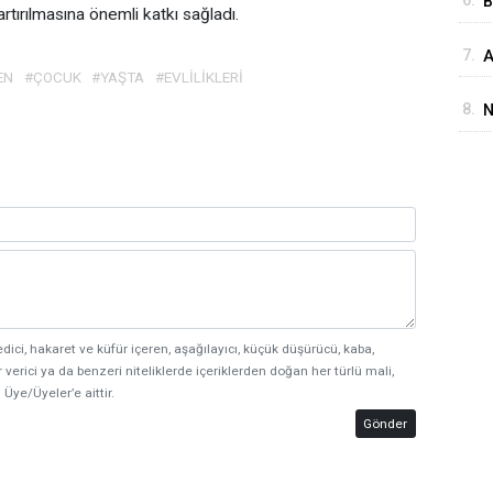
6.
B
 artırılmasına önemli katkı sağladı.
İ
7.
A
D
EN
#ÇOCUK
#YAŞTA
#EVLİLİKLERİ
M
8.
N
i
edici, hakaret ve küfür içeren, aşağılayıcı, küçük düşürücü, kaba,
 verici ya da benzeri niteliklerde içeriklerden doğan her türlü mali,
 Üye/Üyeler’e aittir.
Gönder