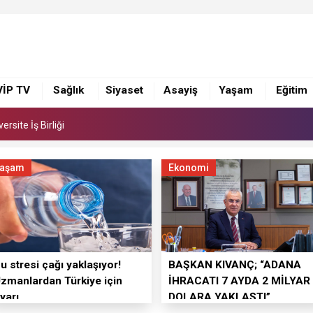
 Suna Selen, Macit Koper ve Aydın Sayman’a Emek Ödülü
rsite İş Birliği
VİP TV
Sağlık
Siyaset
Asayiş
Yaşam
Eğitim
 Suna Selen, Macit Koper ve Aydın Sayman’a Emek Ödülü
rsite İş Birliği
aşam
Ekonomi
u stresi çağı yaklaşıyor!
BAŞKAN KIVANÇ; “ADANA
zmanlardan Türkiye için
İHRACATI 7 AYDA 2 MİLYAR
yarı
DOLARA YAKLAŞTI”