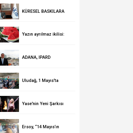
KÜRESEL BASKILARA
RAĞMEN AKMİB’DEN
293,3 MİLYON DOLARLIK
İHRACAT
Yazın ayrılmaz ikilisi:
Karpuz-peynir
ADANA, IPARD
KAPSAMINA ALINDI
Uludağ, 1 Mayıs’ta
işçilerle kahvaltı yaptı
Yase'nin Yeni Şarkısı
"Fal" Müzikseverlerle
Buluştu
Ersoy, “14 Mayıs’ın
telafisi yoktur!”