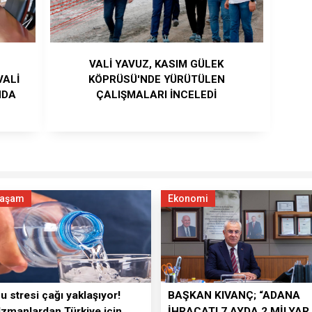
VALİ YAVUZ, KASIM GÜLEK
VALİ
KÖPRÜSÜ'NDE YÜRÜTÜLEN
NDA
ÇALIŞMALARI İNCELEDİ
aşam
Ekonomi
u stresi çağı yaklaşıyor!
BAŞKAN KIVANÇ; “ADANA
zmanlardan Türkiye için
İHRACATI 7 AYDA 2 MİLYAR