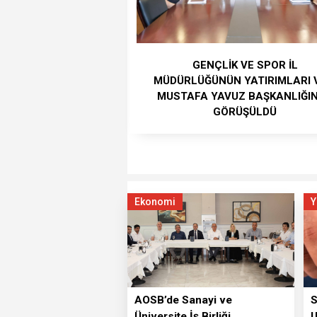
GENÇLİK VE SPOR İL
MÜDÜRLÜĞÜNÜN YATIRIMLARI 
MUSTAFA YAVUZ BAŞKANLIĞI
GÖRÜŞÜLDÜ
Ekonomi
Y
AOSB’de Sanayi ve
S
Üniversite İş Birliği
U