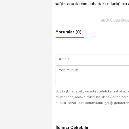
sağlık aracılarının sahadaki etkinliğinin
#BÜYÜKŞEHİRD
Yorumlar (0)
Suç teşkil edecek, yasadışı, tehditkar, rahatsız 
müstehcen, ahlaka aykırı, kişilik haklarına zarar
hukuki, cezai, idari sorumluluk içeriği gönderen
İlginizi Çekebilir