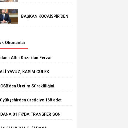
BAŞKAN KOCAİSPİR’DEN
RAMAZAN BAYRAMI
MESAJI
k Okunanlar
dana Altın Koza’dan Ferzan
zpetek ve Vahide Perçin’e Onur
ALİ YAVUZ, KASIM GÜLEK
dülü
ÖPRÜSÜ'NDE YÜRÜTÜLEN
AOSB’den Üretim Sürekliliğini
ALIŞMALARI İNCELEDİ
üçlendirecek Stratejik Yatırım
üyükşehirden üreticiye 168 adet
üt sağım makinesi
DANA 01 FK'DA TRANSFER SON
IZ DEVAM EDİYOR