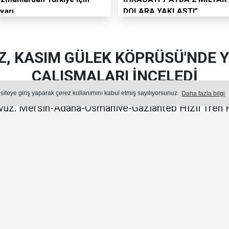
yarı
DOLARA YAKLAŞTI”
Z, KASIM GÜLEK KÖPRÜSÜ'NDE
ÇALIŞMALARI İNCELEDİ
 siteye giriş yaparak çerez kullanımını kabul etmiş sayılıyorsunuz.
Daha fazla bilgi
vuz, Mersin-Adana-Osmaniye-Gaziantep Hızlı Tren 
Köprüsü ve kavşağında devam eden çalışmaları yeri
Yayın: 05 Ağustos 2026 - Çarşamba - Güncelleme: 05.08.2026 12:44
ÜNDEM
Okuma Süresi: 2 dk.
Ön