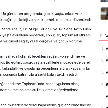
dı. Üç gün süren programda, çocuk yaşta, erken ve zorla
k sağlık, psikoloji ve hukuk temelli oturumlar düzenlendi.
Zehra Tosun, Dr. Müge Tellioğlu ve Av. Seda Akço Bilen
 yaşta evliliklerin nedenleri, sonuçları, toplumsal etkileri,
Ço
 ve cinsel sağlık, yasal çerçeve ve çocuk koruma
1.
A
Ö
ının sahada kullanabilecekleri iletişim, yönlendirme ve
2.
V
Ö
ıldı. Bu eğitim, çocuk yaşta evliliklerle mücadelede yerel
K
i, farkındalık ve uygulama becerilerini artıran kapsamlı bir
3.
⁠
Ç
m sonunda katılımcılara sertifikaları takdim edildi.
G
ğerlendirme Toplantısı’nda, saha uygulama planı,
4.
B
ve destek mekanizmaları ile izleme-değerlendirme
s
5.
A
H
klerle mücadelede yerel kapasitenin güçlendirilmesine ve