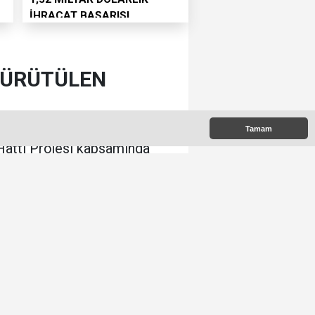
İHRACAT BAŞARISI
 YÜRÜTÜLEN
Tamam
Hattı Projesi kapsamında
nde inceledi.
:00
e Çıkanlar