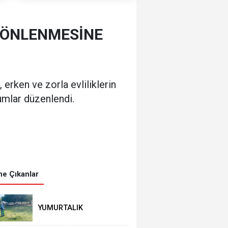
N ÖNLENMESİNE
erken ve zorla evliliklerin
umlar düzenlendi.
e Çıkanlar
YUMURTALIK
BELEDİYESİ’NDEN YEŞİL
ALAN HAMLESİ