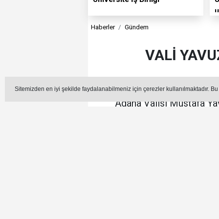
u
Haberler
Gündem
VALİ YAVU
Sitemizden en iyi şekilde faydalanabilmeniz için çerezler kullanılmaktadır. Bu
Adana Valisi Mustafa Ya
Kasım Gülek 
G
Editör - Hüseyin Azar