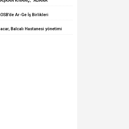
AŞKAN KIVANÇ; “ADANA
HRACATI 7 AYDA 2 MİLYAR
OSB’de Ar-Ge İş Birlikleri
OLARA YAKLAŞTI”
asaya Yatırıldı
acar, Balcalı Hastanesi yönetimi
le görüştü