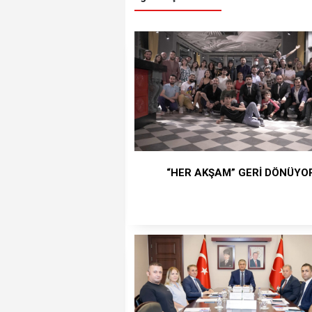
“HER AKŞAM” GERİ DÖNÜYO