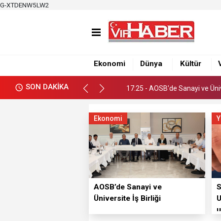
G-XTDENW5LW2
17:19 - Adana Altın Koza’dan
17:25 - AOSB’de Sanayi ve Ünive
Ekonomi
Dünya
Kültür
17:19 - Adana Altın Koza’dan
SON DAKİKA
17:25 - AOSB’de Sanayi ve Ünive
Ekonomi
Y
AOSB’de Sanayi ve
S
Üniversite İş Birliği
U
u