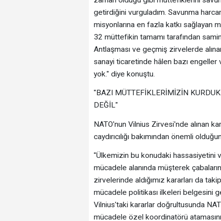
getirdiğini vurguladım. Savunma harcam
misyonlarına en fazla katkı sağlayan mü
32 müttefikin tamamı tarafından samim
Antlaşması ve geçmiş zirvelerde alına
sanayi ticaretinde hâlen bazı engeller 
yok." diye konuştu.
"BAZI MÜTTEFİKLERİMİZİN KURDUK
DEĞİL"
NATO'nun Vilnius Zirvesi'nde alınan karar
caydırıcılığı bakımından önemli olduğ
"Ülkemizin bu konudaki hassasiyetini v
mücadele alanında müşterek çabaların 
zirvelerinde aldığımız kararları da tak
mücadele politikası ilkeleri belgesini 
Vilnius'taki kararlar doğrultusunda NAT
mücadele özel koordinatörü atamasını 