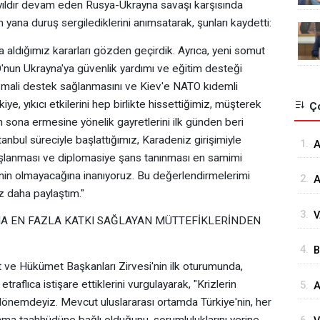
yıldır devam eden Rusya-Ukrayna savaşı karşısında
 yana duruş sergilediklerini anımsatarak, şunları kaydetti:
aldığımız kararları gözden geçirdik. Ayrıca, yeni somut
'nun Ukrayna'ya güvenlik yardımı ve eğitim desteği
llı mali destek sağlanmasını ve Kiev'e NATO kıdemli
kiye, yıkıcı etkilerini hep birlikte hissettiğimiz, müşterek
Ço
n sona ermesine yönelik gayretlerini ilk günden beri
anbul süreciyle başlattığımız, Karadeniz girişimiyle
1.
⁠
aşlanması ve diplomasiye şans tanınması en samimi
G
inin olmayacağına inanıyoruz. Bu değerlendirmelerimi
2.
A
z daha paylaştım."
Ö
3.
V
Ö
NA EN FAZLA KATKI SAĞLAYAN MÜTTEFİKLERİNDEN
K
4.
B
Ç
e Hükümet Başkanları Zirvesi'nin ilk oturumunda,
İ
etraflıca istişare ettiklerini vurgulayarak, "Krizlerin
5.
A
D
ir dönemdeyiz. Mevcut uluslararası ortamda Türkiye'nin, her
H
nma taahhüdüne bağlı olduğunu, sorumluluklarını yerine