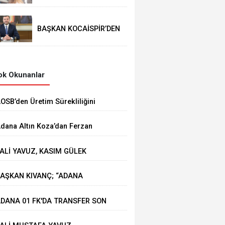
BAŞKAN KOCAİSPİR’DEN
RAMAZAN BAYRAMI
MESAJI
k Okunanlar
AOSB’den Üretim Sürekliliğini
üçlendirecek Stratejik Yatırım
dana Altın Koza’dan Ferzan
zpetek ve Vahide Perçin’e Onur
ALİ YAVUZ, KASIM GÜLEK
dülü
ÖPRÜSÜ'NDE YÜRÜTÜLEN
AŞKAN KIVANÇ; “ADANA
ALIŞMALARI İNCELEDİ
HRACATI 7 AYDA 2 MİLYAR
DANA 01 FK'DA TRANSFER SON
OLARA YAKLAŞTI”
IZ DEVAM EDİYOR