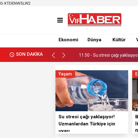
G-XTDENW5LW2
11:50 - Su stresi çağı yaklaşıy
12:39 - Büyükşehirden üretici
Ekonomi
Dünya
Kültür
12:34 - Nacar, Balcalı Hastanes
SON DAKİKA
11:50 - Su stresi çağı yaklaşıy
12:39 - Büyükşehirden üretici
Yaşam
E
Su stresi çağı yaklaşıyor!
Uzmanlardan Türkiye için
İ
uyarı