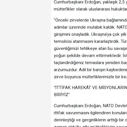
Cumhurbaşkanı Erdoğan, yaklaşık 2,5 
müttefikler olarak uluslararası hukuktan
"Önceki zirvelerde Ukrayna bağlamında 
adımlar üzerinde mutabık kaldık. NATO
girişimini onayladık. Ukrayna'ya çok yı
temsilcisi atanmasını kararlaştırdık. Tür
güvenliğimizi tehlikeye atan bu savaşı
yoğun şekilde devam ettirmektedir. İst
taçlandırdığımız temaslara yeniden b
arzumuzdur. Adil bir barışın kaybeden
zirve boyunca müttefiklerimizle bir ke
"İTTİFAK HAREKÂT VE MİSYONLARI
BİRİYİZ"
Cumhurbaşkanı Erdoğan, NATO Devlet v
ittifak savunmasını ilgilendiren konuları 
derinleştiği ve gerginliklerin arttığı b
zaman olduğu gibi müttefiklerini savu