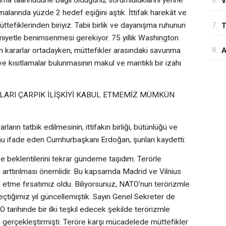
6.
V
alarında yüzde 2 hedef eşiğini aştık. İttifak harekât ve
S
ttefiklerinden biriyiz. Tabii birlik ve dayanışma ruhunun
7.
T
E
iyetle benimsenmesi gerekiyor. 75 yıllık Washington
d
n kararlar ortadayken, müttefikler arasındaki savunma
8.
A
d
ve kısıtlamalar bulunmasının makul ve mantıklı bir izahı
M
LARI ÇARPIK İLİŞKİYİ KABUL ETMEMİZ MÜMKÜN
ların tatbik edilmesinin, ittifakın birliği, bütünlüğü ve
unu ifade eden Cumhurbaşkanı Erdoğan, şunları kaydetti:
e beklentilerini tekrar gündeme taşıdım. Terörle
arttırılması önemlidir. Bu kapsamda Madrid ve Vilnius
ip etme fırsatımız oldu. Biliyorsunuz, NATO'nun terörizmle
geçtiğimiz yıl güncellemiştik. Sayın Genel Sekreter de
O tarihinde bir ilki teşkil edecek şekilde terörizmle
gerçekleştirmişti. Teröre karşı mücadelede müttefikler