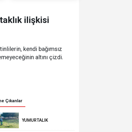
klık ilişkisi
inlilerin, kendi bağımsız
emeyeceğinin altını çizdi.
e Çıkanlar
YUMURTALIK
BELEDİYESİ’NDEN YEŞİL
ALAN HAMLESİ