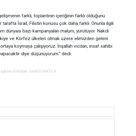
işmenin farklı, toplantının içeriğinin farklı olduğunu
afta İsrail, Filistin konusu çok daha farklı. Onunla ilgili
am dünyası bazı kampanyaları malum, yürütüyor. Nakdi
ürkiye ve Körfez ülkeleri olmak üzere elimizden geleni
a ortaya koymaya çalışıyoruz. İnşallah vicdan, insaf sahibi
yapacaktır diye düşünüyorum." dedi.
kanı Erdoğan: İsrail'in NATO il