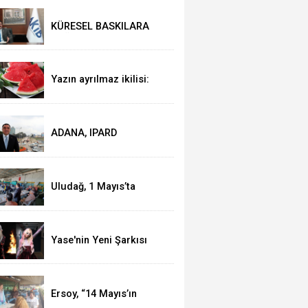
KÜRESEL BASKILARA
RAĞMEN AKMİB’DEN
293,3 MİLYON DOLARLIK
İHRACAT
Yazın ayrılmaz ikilisi:
Karpuz-peynir
ADANA, IPARD
KAPSAMINA ALINDI
Uludağ, 1 Mayıs’ta
işçilerle kahvaltı yaptı
Yase'nin Yeni Şarkısı
"Fal" Müzikseverlerle
Buluştu
Ersoy, “14 Mayıs’ın
telafisi yoktur!”