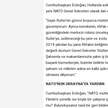
Cumhurbaşkanı Erdoğan, Hollanda eski 
yeni NATO Genel Sekreteri olarak ilan edi
"Sayın Rutte'nin görevi boyunca müttef
güveniyorum. Ayrıca kendisinin, ittifa
güvenliğindeki merkezi rolünü önceley
Rutte'ye, üstleneceği bu yeni ve zorlu
2014 yılından bu yana İttifakın birliğ
değerli dostum Genel Sekreter Stolte
Şahsımla ve makamlarımızla yakın iş bir
başarılı hizmetleriyle, bizimle birlikte
şahsım ve milletim adına en kalbi şükra
olmasını diliyorum."
NATO'NUN UKRAYNA'YA YARDIMI
Cumhurbaşkanı Erdoğan, "NATO, müttefi
Filistin'e yönelik ise böyle bir çalışm
mu? Bulunduysanız nasıl bir geri bildiri