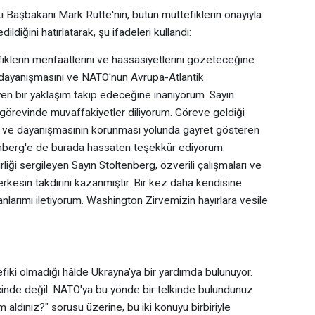
Başbakanı Mark Rutte'nin, bütün müttefiklerin onayıyla
ldiğini hatırlatarak, şu ifadeleri kullandı:
iklerin menfaatlerini ve hassasiyetlerini gözeteceğine
k dayanışmasını ve NATO'nun Avrupa-Atlantik
en bir yaklaşım takip edeceğine inanıyorum. Sayın
 görevinde muvaffakiyetler diliyorum. Göreve geldiği
inin ve dayanışmasının korunması yolunda gayret gösteren
nberg'e de burada hassaten teşekkür ediyorum.
liği sergileyen Sayın Stoltenberg, özverili çalışmaları ve
 herkesin takdirini kazanmıştır. Bir kez daha kendisine
nlarımı iletiyorum. Washington Zirvemizin hayırlara vesile
ki olmadığı hâlde Ukrayna'ya bir yardımda bulunuyor.
a içinde değil. NATO'ya bu yönde bir telkinde bulundunuz
m aldınız?" sorusu üzerine, bu iki konuyu birbiriyle