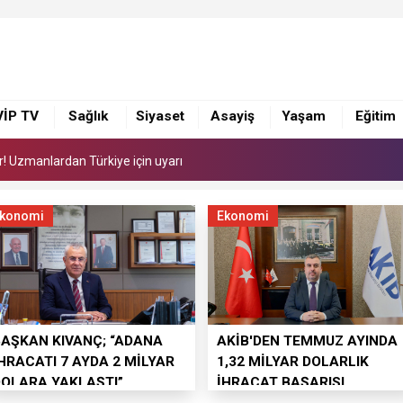
or! Uzmanlardan Türkiye için uyarı
ye 168 adet süt sağım makinesi
VİP TV
Sağlık
Siyaset
Asayiş
Yaşam
Eğitim
i yönetimi ile görüştü
or! Uzmanlardan Türkiye için uyarı
ye 168 adet süt sağım makinesi
konomi
Ekonomi
BAŞKAN KIVANÇ; “ADANA
AKİB'DEN TEMMUZ AYINDA
HRACATI 7 AYDA 2 MİLYAR
1,32 MİLYAR DOLARLIK
DOLARA YAKLAŞTI”
İHRACAT BAŞARISI