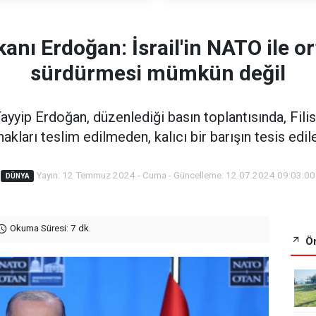
ı Erdoğan: İsrail'in NATO ile orta
sürdürmesi mümkün değil
ip Erdoğan, düzenlediği basın toplantısında, Filist
akları teslim edilmeden, kalıcı bir barışın tesis edil
Yayın: 12 Temmuz 2024 - Cuma - Güncelleme: 12.07.2024 09:03:00
DÜNYA
Okuma Süresi: 7 dk.
Ön