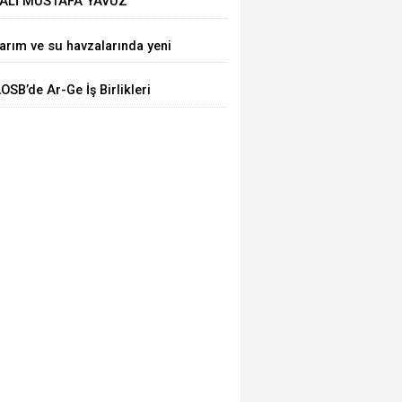
ALİ MUSTAFA YAVUZ
EYHAN'DA ESNAFIMIZI ZİYARET
arım ve su havzalarında yeni
TTİ
önem! Kritik yönetmelik
OSB’de Ar-Ge İş Birlikleri
eğişiklikleri 'Resmi'leşti
asaya Yatırıldı