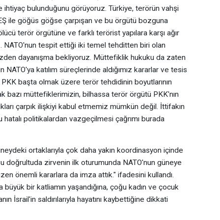
ine ihtiyaç bulunduğunu görüyoruz. Türkiye, terörün vahşi
 DAEŞ ile göğüs göğse çarpışan ve bu örgütü bozguna
lücü terör örgütüne ve farklı terörist yapılara karşı ağır
ATO'nun tespit ettiği iki temel tehditten biri olan
zden dayanışma bekliyoruz. Müttefiklik hukuku da zaten
'in NATO'ya katılım süreçlerinde aldığımız kararlar ve tesis
, PKK başta olmak üzere terör tehdidinin boyutlarının
ak bazı müttefiklerimizin, bilhassa terör örgütü PKK'nın
ları çarpık ilişkiyi kabul etmemiz mümkün değil. İttifakın
u hatalı politikalardan vazgeçilmesi çağrımı burada
ydeki ortaklarıyla çok daha yakın koordinasyon içinde
 "Bu doğrultuda zirvenin ilk oturumunda NATO'nun güneye
zen önemli kararlara da imza attık." ifadesini kullandı.
 büyük bir katliamın yaşandığına, çoğu kadın ve çocuk
İsrail'in saldırılarıyla hayatını kaybettiğine dikkati