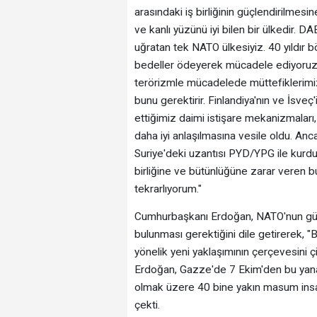
arasındaki iş birliğinin güçlendirilmes
ve kanlı yüzünü iyi bilen bir ülkedir.
uğratan tek NATO ülkesiyiz. 40 yıldır bö
bedeller ödeyerek mücadele ediyoruz. N
terörizmle mücadelede müttefiklerimi
bunu gerektirir. Finlandiya'nın ve İsveç
ettiğimiz daimi istişare mekanizmaları
daha iyi anlaşılmasına vesile oldu. Anc
Suriye'deki uzantısı PYD/YPG ile kurduk
birliğine ve bütünlüğüne zarar veren b
tekrarlıyorum."
Cumhurbaşkanı Erdoğan, NATO'nun güne
bulunması gerektiğini dile getirerek,
yönelik yeni yaklaşımının çerçevesini çi
Erdoğan, Gazze'de 7 Ekim'den bu yana
olmak üzere 40 bine yakın masum insanın 
çekti.