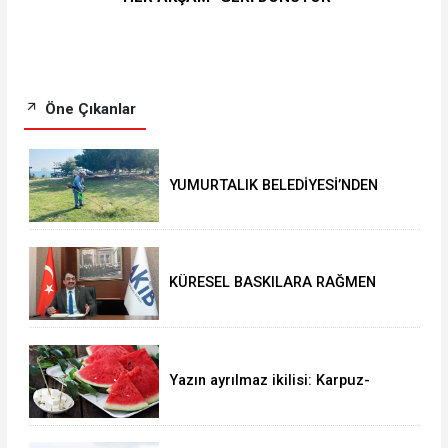
Öne Çıkanlar
YUMURTALIK BELEDİYESİ’NDEN
YEŞİL ALAN HAMLESİ
KÜRESEL BASKILARA RAĞMEN
AKMİB’DEN 293,3 MİLYON
DOLARLIK İHRACAT
Yazın ayrılmaz ikilisi: Karpuz-
peynir