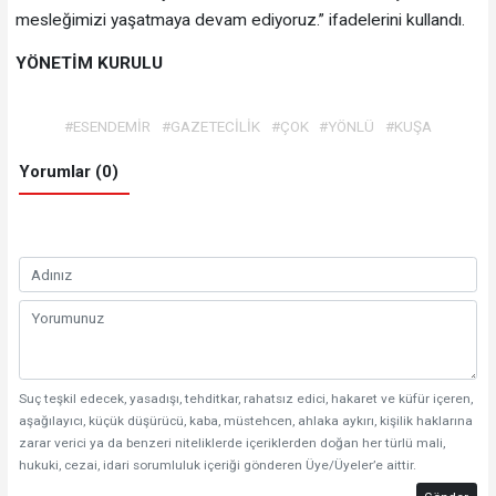
mesleğimizi yaşatmaya devam ediyoruz.” ifadelerini kullandı.
YÖNETİM KURULU
#ESENDEMİR
#GAZETECİLİK
#ÇOK
#YÖNLÜ
#KUŞA
Yorumlar (0)
Suç teşkil edecek, yasadışı, tehditkar, rahatsız edici, hakaret ve küfür içeren,
aşağılayıcı, küçük düşürücü, kaba, müstehcen, ahlaka aykırı, kişilik haklarına
zarar verici ya da benzeri niteliklerde içeriklerden doğan her türlü mali,
hukuki, cezai, idari sorumluluk içeriği gönderen Üye/Üyeler’e aittir.