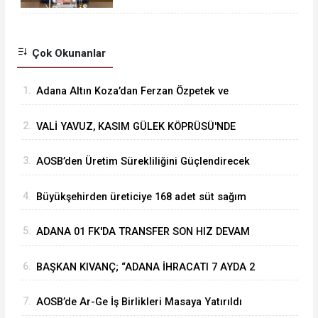
Çok Okunanlar
1.
Adana Altın Koza’dan Ferzan Özpetek ve
Vahide Perçin’e Onur Ödülü
2.
VALİ YAVUZ, KASIM GÜLEK KÖPRÜSÜ'NDE
YÜRÜTÜLEN ÇALIŞMALARI İNCELEDİ
3.
⁠AOSB’den Üretim Sürekliliğini Güçlendirecek
Stratejik Yatırım
4.
Büyükşehirden üreticiye 168 adet süt sağım
makinesi
5.
ADANA 01 FK'DA TRANSFER SON HIZ DEVAM
EDİYOR
6.
BAŞKAN KIVANÇ; “ADANA İHRACATI 7 AYDA 2
MİLYAR DOLARA YAKLAŞTI”
7.
AOSB’de Ar-Ge İş Birlikleri Masaya Yatırıldı