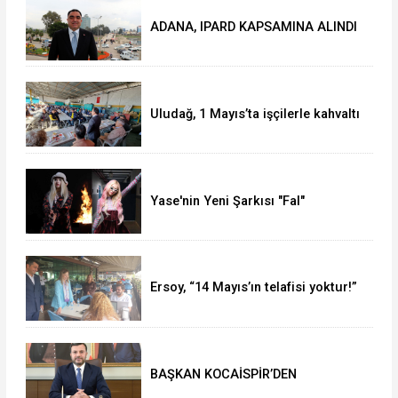
ADANA, IPARD KAPSAMINA ALINDI
Uludağ, 1 Mayıs’ta işçilerle kahvaltı
yaptı
Yase'nin Yeni Şarkısı "Fal"
Müzikseverlerle Buluştu
Ersoy, “14 Mayıs’ın telafisi yoktur!”
BAŞKAN KOCAİSPİR’DEN
RAMAZAN BAYRAMI MESAJI