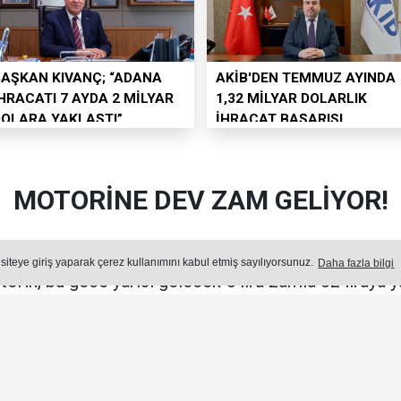
BAŞKAN KIVANÇ; “ADANA
AKİB'DEN TEMMUZ AYINDA
HRACATI 7 AYDA 2 MİLYAR
1,32 MİLYAR DOLARLIK
DOLARA YAKLAŞTI”
İHRACAT BAŞARISI
MOTORİNE DEV ZAM GELİYOR!
n savaş ve gerilim, akaryakıt fiyatlarını ciddi şekilde 
 siteye giriş yaparak çerez kullanımını kabul etmiş sayılıyorsunuz.
Daha fazla bilgi
torin, bu gece yarısı gelecek 5 lira zamla 82 liraya 
Yayın: 30 Temmuz 2026 - Perşembe - Güncelleme: 30.07.2026 11:46
KONOMI
Okuma Süresi: 25 sn.