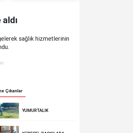
 aldı
gelerek sağlık hizmetlerinin
ndu.
00
e Çıkanlar
YUMURTALIK
BELEDİYESİ’NDEN YEŞİL
ALAN HAMLESİ