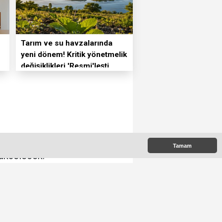
Tarım ve su havzalarında
yeni dönem! Kritik yönetmelik
değişiklikleri 'Resmi'leşti
etkiliyor. Litresi 77 liradan
Tamam
yükselecek.
:00