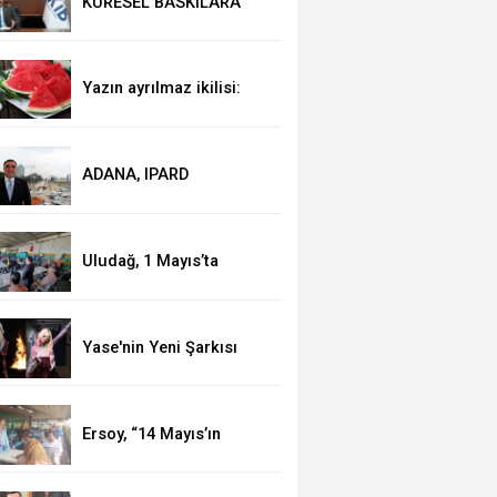
KÜRESEL BASKILARA
RAĞMEN AKMİB’DEN
293,3 MİLYON DOLARLIK
İHRACAT
Yazın ayrılmaz ikilisi:
Karpuz-peynir
ADANA, IPARD
KAPSAMINA ALINDI
Uludağ, 1 Mayıs’ta
işçilerle kahvaltı yaptı
Yase'nin Yeni Şarkısı
"Fal" Müzikseverlerle
Buluştu
Ersoy, “14 Mayıs’ın
telafisi yoktur!”