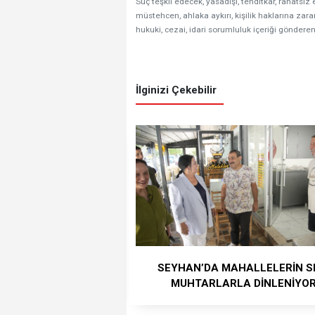
Suç teşkil edecek, yasadışı, tehditkar, rahatsız 
müstehcen, ahlaka aykırı, kişilik haklarına zarar
hukuki, cezai, idari sorumluluk içeriği gönderen
İlginizi Çekebilir
SEYHAN’DA MAHALLELERİN S
MUHTARLARLA DİNLENİYO