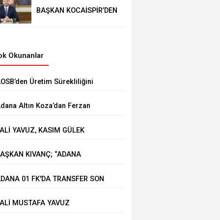
BAŞKAN KOCAİSPİR’DEN
RAMAZAN BAYRAMI
MESAJI
k Okunanlar
AOSB’den Üretim Sürekliliğini
üçlendirecek Stratejik Yatırım
dana Altın Koza’dan Ferzan
zpetek ve Vahide Perçin’e Onur
ALİ YAVUZ, KASIM GÜLEK
dülü
ÖPRÜSÜ'NDE YÜRÜTÜLEN
AŞKAN KIVANÇ; “ADANA
ALIŞMALARI İNCELEDİ
HRACATI 7 AYDA 2 MİLYAR
DANA 01 FK'DA TRANSFER SON
OLARA YAKLAŞTI”
IZ DEVAM EDİYOR
ALİ MUSTAFA YAVUZ
EYHAN'DA ESNAFIMIZI ZİYARET