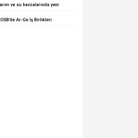
arım ve su havzalarında yeni
TTİ
önem! Kritik yönetmelik
OSB’de Ar-Ge İş Birlikleri
eğişiklikleri 'Resmi'leşti
asaya Yatırıldı