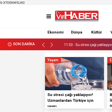
G-XTDENW5LW2
11:50 - Su stresi çağı yaklaşıy
12:39 - Büyükşehirden üretici
Ekonomi
Dünya
Kültür
12:34 - Nacar, Balcalı Hastanes
SON DAKİKA
11:50 - Su stresi çağı yaklaşıy
12:39 - Büyükşehirden üretici
Yaşam
E
Su stresi çağı yaklaşıyor!
Uzmanlardan Türkiye için
İ
uyarı