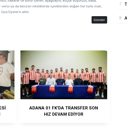
edici, hakaret ve küfür içeren, aşağılayıcı, küçük düşürücü, kaba,
7.
T
E
 verici ya da benzeri niteliklerde içeriklerden doğan her türlü mali,
d
 Üye/Üyeler’e aittir.
8.
A
d
Gönder
M
ESİ
ADANA 01 FK'DA TRANSFER SON
R
HIZ DEVAM EDİYOR