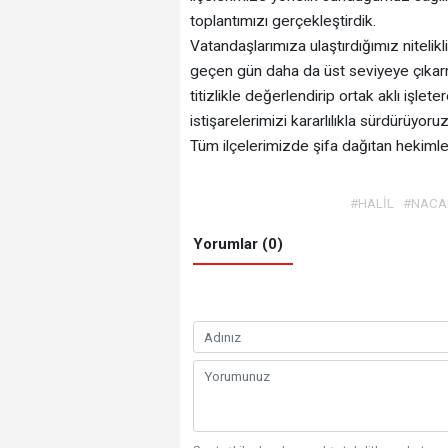
toplantımızı gerçekleştirdik.
Vatandaşlarımıza ulaştırdığımız nitelikl
geçen gün daha da üst seviyeye çıkarm
titizlikle değerlendirip ortak aklı işle
istişarelerimizi kararlılıkla sürdürüyoruz
Tüm ilçelerimizde şifa dağıtan hekiml
#HALİL
#NACA
Yorumlar (0)