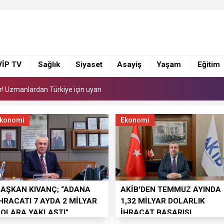
or! Uzmanlardan Türkiye için uyarı
ye 168 adet süt sağım makinesi
VİP TV
Sağlık
Siyaset
Asayiş
Yaşam
Eğitim
i yönetimi ile görüştü
or! Uzmanlardan Türkiye için uyarı
ye 168 adet süt sağım makinesi
konomi
Ekonomi
BAŞKAN KIVANÇ; “ADANA
AKİB'DEN TEMMUZ AYINDA
HRACATI 7 AYDA 2 MİLYAR
1,32 MİLYAR DOLARLIK
DOLARA YAKLAŞTI”
İHRACAT BAŞARISI