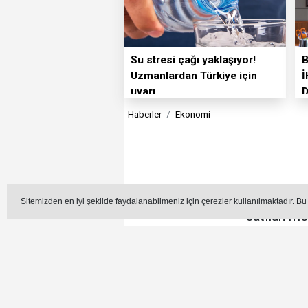
Su stresi çağı yaklaşıyor!
Uzmanlardan Türkiye için
İ
uyarı
Haberler
Ekonomi
ABD ile İran arasında yaşana
Sitemizden en iyi şekilde faydalanabilmeniz için çerezler kullanılmaktadır. Bu
satılan mo
E
Editör - Hüseyin Azar