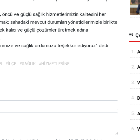
i, öncü ve güçlü sağlık hizmetlerimizin kalitesini her
ak; sahadaki mevcut durumları yöneticilerimizle birlikte
terek kalıcı ve güçlü çözümler üretmek adına
Ço
.
erimize ve sağlık ordumuza teşekkür ediyoruz” dedi.
1.
⁠
G
R
#İLÇE
#SAĞLIK
#HİZMETLERİNE
2.
A
Ö
3.
V
Ö
K
4.
B
Ç
İ
5.
A
D
H
6.
V
S