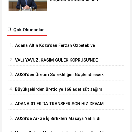
RAMAZAN BAYRAMI MESAJI
Çok Okunanlar
1.
Adana Altın Koza’dan Ferzan Özpetek ve
Vahide Perçin’e Onur Ödülü
2.
VALİ YAVUZ, KASIM GÜLEK KÖPRÜSÜ'NDE
YÜRÜTÜLEN ÇALIŞMALARI İNCELEDİ
3.
⁠AOSB’den Üretim Sürekliliğini Güçlendirecek
Stratejik Yatırım
4.
Büyükşehirden üreticiye 168 adet süt sağım
makinesi
5.
ADANA 01 FK'DA TRANSFER SON HIZ DEVAM
EDİYOR
6.
AOSB’de Ar-Ge İş Birlikleri Masaya Yatırıldı