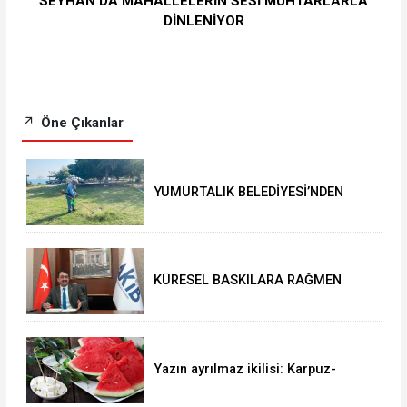
SEYHAN’DA MAHALLELERİN SESİ MUHTARLARLA
DİNLENİYOR
Öne Çıkanlar
YUMURTALIK BELEDİYESİ’NDEN
YEŞİL ALAN HAMLESİ
KÜRESEL BASKILARA RAĞMEN
AKMİB’DEN 293,3 MİLYON
DOLARLIK İHRACAT
Yazın ayrılmaz ikilisi: Karpuz-
peynir