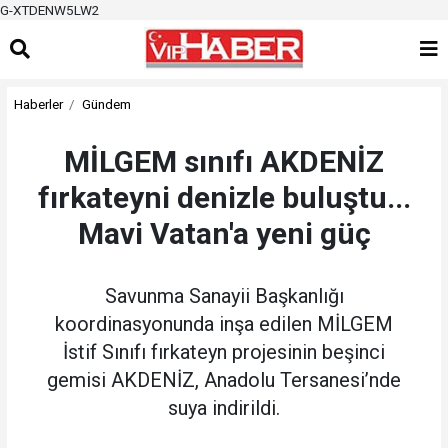
G-XTDENW5LW2
Haberler
Gündem
MİLGEM sınıfı AKDENİZ
fırkateyni denizle buluştu...
Mavi Vatan'a yeni güç
Savunma Sanayii Başkanlığı
koordinasyonunda inşa edilen MİLGEM
İstif Sınıfı fırkateyn projesinin beşinci
gemisi AKDENİZ, Anadolu Tersanesi’nde
suya indirildi.