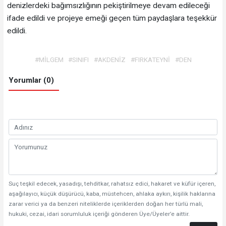
denizlerdeki bağımsızlığının pekiştirilmeye devam edileceği
ifade edildi ve projeye emeği geçen tüm paydaşlara teşekkür
edildi.
#MİLGEM
#SINIFI
#AKDENİZ
#FIRKATEYNİ
#DEN
Yorumlar (0)
Suç teşkil edecek, yasadışı, tehditkar, rahatsız edici, hakaret ve küfür içeren,
aşağılayıcı, küçük düşürücü, kaba, müstehcen, ahlaka aykırı, kişilik haklarına
zarar verici ya da benzeri niteliklerde içeriklerden doğan her türlü mali,
hukuki, cezai, idari sorumluluk içeriği gönderen Üye/Üyeler’e aittir.