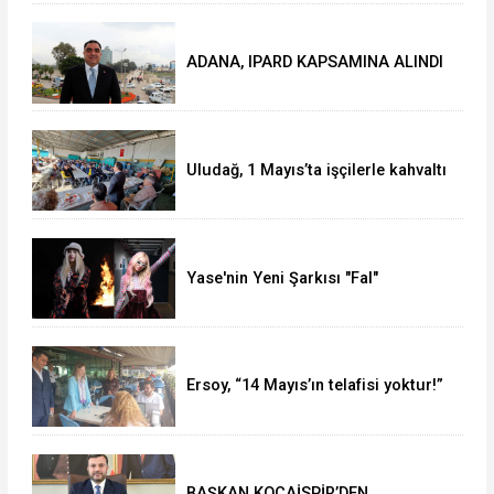
ADANA, IPARD KAPSAMINA ALINDI
Uludağ, 1 Mayıs’ta işçilerle kahvaltı
yaptı
Yase'nin Yeni Şarkısı "Fal"
Müzikseverlerle Buluştu
Ersoy, “14 Mayıs’ın telafisi yoktur!”
BAŞKAN KOCAİSPİR’DEN