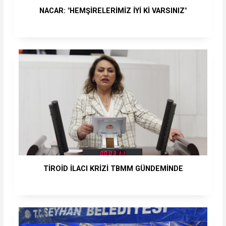
NACAR: "HEMŞİRELERİMİZ İYİ Kİ VARSINIZ"
TİROİD İLACI KRİZİ TBMM GÜNDEMİNDE