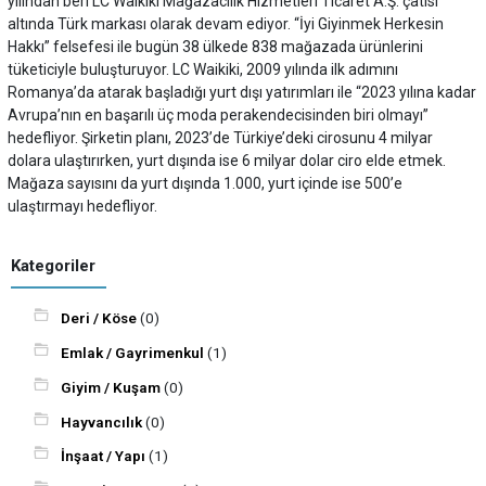
yılından beri LC Waikiki Mağazacılık Hizmetleri Ticaret A.Ş. çatısı
altında Türk markası olarak devam ediyor. “İyi Giyinmek Herkesin
Hakkı” felsefesi ile bugün 38 ülkede 838 mağazada ürünlerini
tüketiciyle buluşturuyor. LC Waikiki, 2009 yılında ilk adımını
Romanya’da atarak başladığı yurt dışı yatırımları ile “2023 yılına kadar
Avrupa’nın en başarılı üç moda perakendecisinden biri olmayı’’
hedefliyor. Şirketin planı, 2023’de Türkiye’deki cirosunu 4 milyar
dolara ulaştırırken, yurt dışında ise 6 milyar dolar ciro elde etmek.
Mağaza sayısını da yurt dışında 1.000, yurt içinde ise 500’e
ulaştırmayı hedefliyor.
Kategoriler
Deri / Köse
(0)
Emlak / Gayrimenkul
(1)
Giyim / Kuşam
(0)
Hayvancılık
(0)
İnşaat / Yapı
(1)