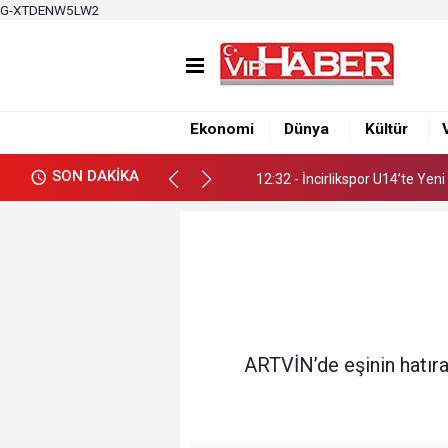
G-XTDENW5LW2
12:32 - İncirlikspor U14’te Yen
19:50 - Çukurova Gençlik Spor, G
12:35 - “Damla’nın Fırçası” Re
Ekonomi
Dünya
Kültür
12:32 - İncirlikspor U14’te Yen
SON DAKİKA
19:50 - Çukurova Gençlik Spor, G
ARTVİN’de eşinin hatıra