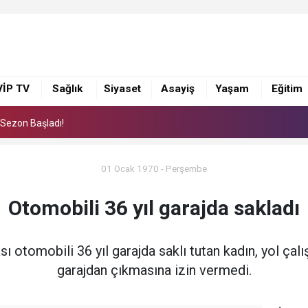
i Sezon Başladı!
eleceğin Yıldızlarını Karataş’ta Yetiştiriyor
sim Sergisi Sanatseverlerden Yoğun İlgi Gördü
VİP TV
Sağlık
Siyaset
Asayiş
Yaşam
Eğitim
i Sezon Başladı!
eleceğin Yıldızlarını Karataş’ta Yetiştiriyor
01 Ocak 1970 - Perşembe
Otomobili 36 yıl garajda sakladı
sı otomobili 36 yıl garajda saklı tutan kadın, yol ça
garajdan çıkmasına izin vermedi.