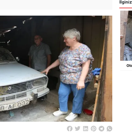
İlgini
Oto