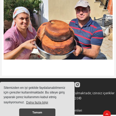
Sitemizden en iyi şekilde faydalanabilmeniz
için çerezler kullanılmaktadır. Bu siteye giriş
Sitemizde bulunan içeriklerin tüm hakları saklı tutulmaktadır, izinsiz içerikler
yaparak çerez kullanımını kabul etmiş
kullanılamaz. Copyright 2020©
sayılıyorsunuz.
Daha fazla bilgi
Haber Yazılımı:
Haber Sistemleri
Tamam