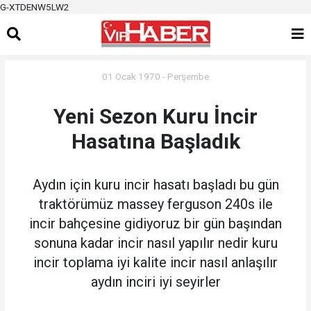
G-XTDENW5LW2
01 Ocak 1970 - Perşembe
Yeni Sezon Kuru İncir
Hasatına Başladık
Aydın için kuru incir hasatı başladı bu gün
traktörümüz massey ferguson 240s ile
incir bahçesine gidiyoruz bir gün başından
sonuna kadar incir nasıl yapılır nedir kuru
incir toplama iyi kalite incir nasıl anlaşılır
aydın inciri iyi seyirler