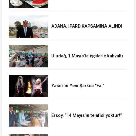
peynir
ADANA, IPARD KAPSAMINA ALINDI
Uludağ, 1 Mayıs’ta işçilerle kahvaltı
yaptı
Yase'nin Yeni Şarkısı "Fal"
Müzikseverlerle Buluştu
Ersoy, “14 Mayıs’ın telafisi yoktur!”