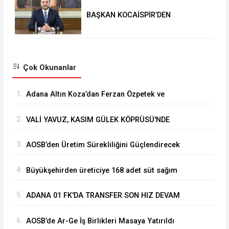
BAŞKAN KOCAİSPİR’DEN
RAMAZAN BAYRAMI MESAJI
Çok Okunanlar
1.
Adana Altın Koza’dan Ferzan Özpetek ve
Vahide Perçin’e Onur Ödülü
2.
VALİ YAVUZ, KASIM GÜLEK KÖPRÜSÜ'NDE
YÜRÜTÜLEN ÇALIŞMALARI İNCELEDİ
3.
⁠AOSB’den Üretim Sürekliliğini Güçlendirecek
Stratejik Yatırım
4.
Büyükşehirden üreticiye 168 adet süt sağım
makinesi
5.
ADANA 01 FK'DA TRANSFER SON HIZ DEVAM
EDİYOR
6.
AOSB’de Ar-Ge İş Birlikleri Masaya Yatırıldı