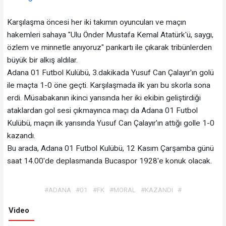
Karşılaşma öncesi her iki takımın oyuncuları ve maçın
hakemleri sahaya "Ulu Önder Mustafa Kemal Atatürk'ü, saygı,
özlem ve minnetle anıyoruz" pankartı ile çıkarak tribünlerden
büyük bir alkış aldılar.
Adana 01 Futbol Kulübü, 3.dakikada Yusuf Can Çalayır'ın golü
ile maçta 1-0 öne geçti. Karşılaşmada ilk yarı bu skorla sona
erdi. Müsabakanın ikinci yarısında her iki ekibin geliştirdiği
ataklardan gol sesi çıkmayınca maçı da Adana 01 Futbol
Kulübü, maçın ilk yarısında Yusuf Can Çalayır'ın attığı golle 1-0
kazandı.
Bu arada, Adana 01 Futbol Kulübü, 12 Kasım Çarşamba günü
saat 14.00'de deplasmanda Bucaspor 1928'e konuk olacak.
#ADANA
#01
#FK
#MORAL
#KAZANDI
#
Video