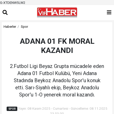
G-XTDENW5LW2
Haberler
Spor
ADANA 01 FK MORAL
KAZANDI
2.Futbol Ligi Beyaz Grupta mücadele eden
Adana 01 Futbol Kulübü, Yeni Adana
Stadında Beykoz Anadolu Spor'u konuk
etti. Sarı-Siyahlı ekip, Beykoz Anadolu
Spor'u 1-O yenerek moral kazandı.
Yayın: 08 Kasım 2025 - Cumartesi - Güncelleme: 08.11.2025
SPOR
23:53:00