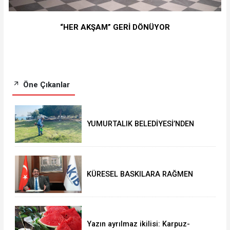
“HER AKŞAM” GERİ DÖNÜYOR
Öne Çıkanlar
YUMURTALIK BELEDİYESİ’NDEN
YEŞİL ALAN HAMLESİ
KÜRESEL BASKILARA RAĞMEN
AKMİB’DEN 293,3 MİLYON
DOLARLIK İHRACAT
Yazın ayrılmaz ikilisi: Karpuz-