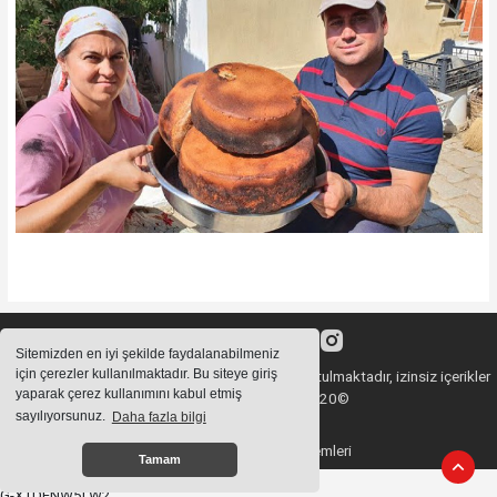
Sitemizden en iyi şekilde faydalanabilmeniz
için çerezler kullanılmaktadır. Bu siteye giriş
Sitemizde bulunan içeriklerin tüm hakları saklı tutulmaktadır, izinsiz içerikler
yaparak çerez kullanımını kabul etmiş
kullanılamaz. Copyright 2020©
sayılıyorsunuz.
Daha fazla bilgi
Haber Yazılımı:
Haber Sistemleri
Tamam
G-XTDENW5LW2