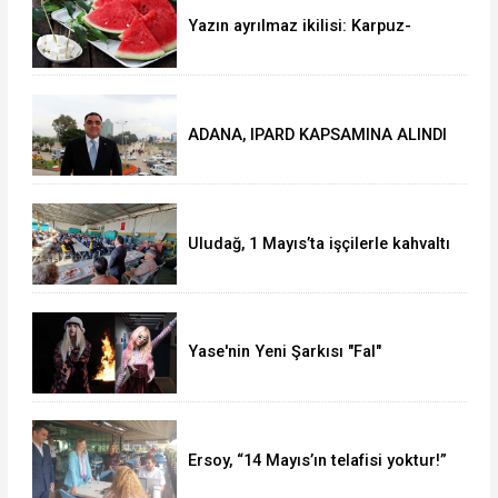
Yazın ayrılmaz ikilisi: Karpuz-
peynir
ADANA, IPARD KAPSAMINA ALINDI
Uludağ, 1 Mayıs’ta işçilerle kahvaltı
yaptı
Yase'nin Yeni Şarkısı "Fal"
Müzikseverlerle Buluştu
Ersoy, “14 Mayıs’ın telafisi yoktur!”