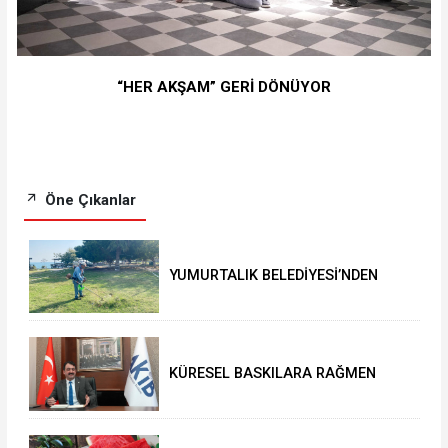
“HER AKŞAM” GERİ DÖNÜYOR
Öne Çıkanlar
YUMURTALIK BELEDİYESİ’NDEN
YEŞİL ALAN HAMLESİ
KÜRESEL BASKILARA RAĞMEN
AKMİB’DEN 293,3 MİLYON
DOLARLIK İHRACAT