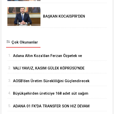
BAŞKAN KOCAİSPİR’DEN
RAMAZAN BAYRAMI MESAJI
Çok Okunanlar
1.
Adana Altın Koza’dan Ferzan Özpetek ve
Vahide Perçin’e Onur Ödülü
2.
VALİ YAVUZ, KASIM GÜLEK KÖPRÜSÜ'NDE
YÜRÜTÜLEN ÇALIŞMALARI İNCELEDİ
3.
⁠AOSB’den Üretim Sürekliliğini Güçlendirecek
Stratejik Yatırım
4.
Büyükşehirden üreticiye 168 adet süt sağım
makinesi
5.
ADANA 01 FK'DA TRANSFER SON HIZ DEVAM
EDİYOR