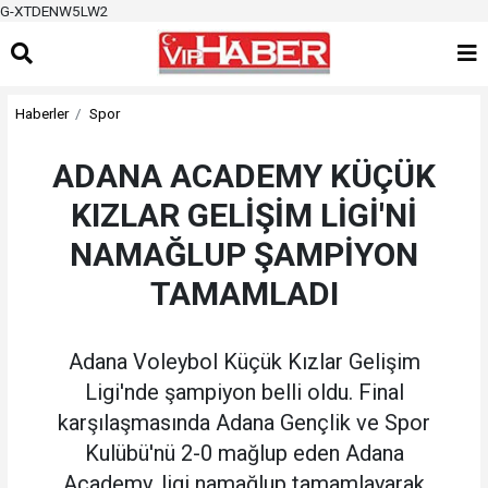
G-XTDENW5LW2
Haberler
Spor
ADANA ACADEMY KÜÇÜK
KIZLAR GELİŞİM LİGİ'Nİ
NAMAĞLUP ŞAMPİYON
TAMAMLADI
Adana Voleybol Küçük Kızlar Gelişim
Ligi'nde şampiyon belli oldu. Final
karşılaşmasında Adana Gençlik ve Spor
Kulübü'nü 2-0 mağlup eden Adana
Academy, ligi namağlup tamamlayarak