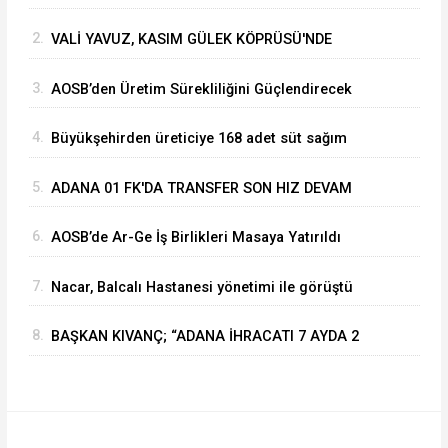
Vahide Perçin’e Onur Ödülü
2.
VALİ YAVUZ, KASIM GÜLEK KÖPRÜSÜ'NDE
YÜRÜTÜLEN ÇALIŞMALARI İNCELEDİ
3.
⁠AOSB’den Üretim Sürekliliğini Güçlendirecek
Stratejik Yatırım
4.
Büyükşehirden üreticiye 168 adet süt sağım
makinesi
5.
ADANA 01 FK'DA TRANSFER SON HIZ DEVAM
EDİYOR
6.
AOSB’de Ar-Ge İş Birlikleri Masaya Yatırıldı
7.
Nacar, Balcalı Hastanesi yönetimi ile görüştü
8.
BAŞKAN KIVANÇ; “ADANA İHRACATI 7 AYDA 2
MİLYAR DOLARA YAKLAŞTI”