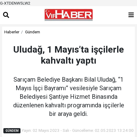
G-XTDENW5LW2
Haberler
Gündem
Uludağ, 1 Mayıs’ta işçilerle
kahvaltı yaptı
Sarıçam Belediye Başkanı Bilal Uludağ, “1
Mayıs İşçi Bayramı” vesilesiyle Sarıçam
Belediyesi Şantiye Hizmet Binasında
düzenlenen kahvaltı programında işçilerle
bir araya geldi.
Yayın: 02 Mayıs 2023 - Salı - Güncelleme: 02.05.2023 13:24:00
GÜNDEM