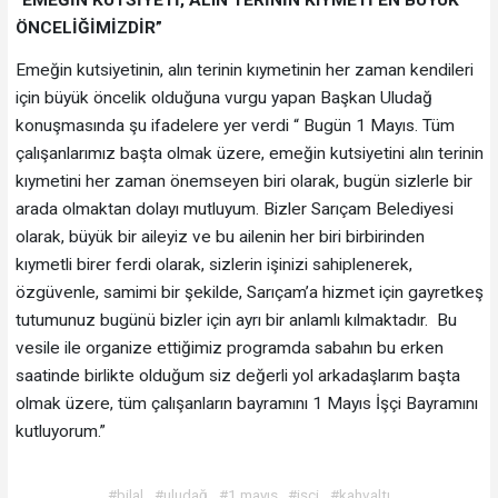
ÖNCELİĞİMİZDİR”
Emeğin kutsiyetinin, alın terinin kıymetinin her zaman kendileri
için büyük öncelik olduğuna vurgu yapan Başkan Uludağ
konuşmasında şu ifadelere yer verdi “ Bugün 1 Mayıs. Tüm
çalışanlarımız başta olmak üzere, emeğin kutsiyetini alın terinin
kıymetini her zaman önemseyen biri olarak, bugün sizlerle bir
arada olmaktan dolayı mutluyum. Bizler Sarıçam Belediyesi
olarak, büyük bir aileyiz ve bu ailenin her biri birbirinden
kıymetli birer ferdi olarak, sizlerin işinizi sahiplenerek,
özgüvenle, samimi bir şekilde, Sarıçam’a hizmet için gayretkeş
tutumunuz bugünü bizler için ayrı bir anlamlı kılmaktadır. Bu
vesile ile organize ettiğimiz programda sabahın bu erken
saatinde birlikte olduğum siz değerli yol arkadaşlarım başta
olmak üzere, tüm çalışanların bayramını 1 Mayıs İşçi Bayramını
kutluyorum.”
#bilal
#uludağ
#1 mayıs
#işçi
#kahvaltı