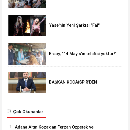
yaptı
Yase'nin Yeni Şarkısı "Fal"
Müzikseverlerle Buluştu
Ersoy, “14 Mayıs’ın telafisi yoktur!”
BAŞKAN KOCAİSPİR’DEN
RAMAZAN BAYRAMI MESAJI
Çok Okunanlar
1.
Adana Altın Koza’dan Ferzan Özpetek ve