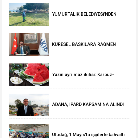
YUMURTALIK BELEDİYESİ’NDEN
YEŞİL ALAN HAMLESİ
KÜRESEL BASKILARA RAĞMEN
AKMİB’DEN 293,3 MİLYON
DOLARLIK İHRACAT
Yazın ayrılmaz ikilisi: Karpuz-
peynir
ADANA, IPARD KAPSAMINA ALINDI
Uludağ, 1 Mayıs’ta işçilerle kahvaltı