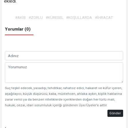
ekledi.
#AKİB
#ZORLU
#KÜRESEL
#KOŞULLARDA
#İHRACAT
Yorumlar (0)
Suç teşkil edecek, yasadışı, tehditkar, rahatsız edici, hakaret ve küfür içeren,
aşağılayıcı, küçük düşürücü, kaba, müstehcen, ahlaka aykırı, kişilik haklarına
zarar verici ya da benzeri niteliklerde içeriklerden doğan her türlü mali,
hukuki, cezai, idari sorumluluk içeriği gönderen Üye/Üyeler’e aittir.
Gönder