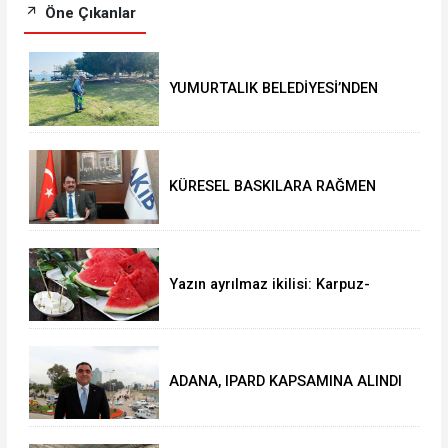
Öne Çıkanlar
YUMURTALIK BELEDİYESİ’NDEN
YEŞİL ALAN HAMLESİ
KÜRESEL BASKILARA RAĞMEN
AKMİB’DEN 293,3 MİLYON
DOLARLIK İHRACAT
Yazın ayrılmaz ikilisi: Karpuz-
peynir
ADANA, IPARD KAPSAMINA ALINDI