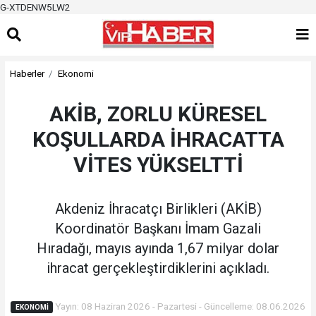
G-XTDENW5LW2
Haberler
Ekonomi
AKİB, ZORLU KÜRESEL
KOŞULLARDA İHRACATTA
VİTES YÜKSELTTİ
Akdeniz İhracatçı Birlikleri (AKİB)
Koordinatör Başkanı İmam Gazali
Hıradağı, mayıs ayında 1,67 milyar dolar
ihracat gerçekleştirdiklerini açıkladı.
Yayın: 08 Haziran 2026 - Pazartesi - Güncelleme: 08.06.2026
EKONOMI