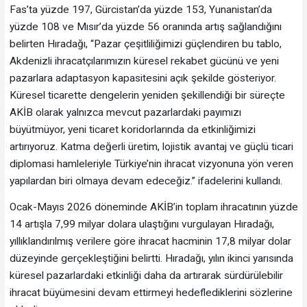
Fas’ta yüzde 197, Gürcistan’da yüzde 153, Yunanistan’da
yüzde 108 ve Mısır’da yüzde 56 oranında artış sağlandığını
belirten Hıradağı, “Pazar çeşitliliğimizi güçlendiren bu tablo,
Akdenizli ihracatçılarımızın küresel rekabet gücünü ve yeni
pazarlara adaptasyon kapasitesini açık şekilde gösteriyor.
Küresel ticarette dengelerin yeniden şekillendiği bir süreçte
AKİB olarak yalnızca mevcut pazarlardaki payımızı
büyütmüyor, yeni ticaret koridorlarında da etkinliğimizi
artırıyoruz. Katma değerli üretim, lojistik avantaj ve güçlü ticari
diplomasi hamleleriyle Türkiye’nin ihracat vizyonuna yön veren
yapılardan biri olmaya devam edeceğiz.” ifadelerini kullandı.
Ocak-Mayıs 2026 döneminde AKİB’in toplam ihracatının yüzde
14 artışla 7,99 milyar dolara ulaştığını vurgulayan Hıradağı,
yıllıklandırılmış verilere göre ihracat hacminin 17,8 milyar dolar
düzeyinde gerçekleştiğini belirtti. Hıradağı, yılın ikinci yarısında
küresel pazarlardaki etkinliği daha da artırarak sürdürülebilir
ihracat büyümesini devam ettirmeyi hedeflediklerini sözlerine