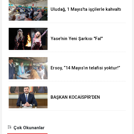
Uludağ, 1 Mayıs’ta işçilerle kahvaltı
yaptı
Yase'nin Yeni Şarkısı "Fal"
Müzikseverlerle Buluştu
Ersoy, “14 Mayıs’ın telafisi yoktur!”
BAŞKAN KOCAİSPİR’DEN
RAMAZAN BAYRAMI MESAJI
Çok Okunanlar