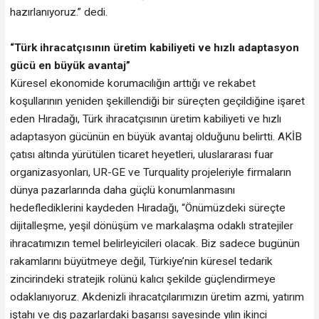
hazırlanıyoruz.” dedi.
“Türk ihracatçısının üretim kabiliyeti ve hızlı adaptasyon
gücü en büyük avantaj”
Küresel ekonomide korumacılığın arttığı ve rekabet
koşullarının yeniden şekillendiği bir süreçten geçildiğine işaret
eden Hıradağı, Türk ihracatçısının üretim kabiliyeti ve hızlı
adaptasyon gücünün en büyük avantaj olduğunu belirtti. AKİB
çatısı altında yürütülen ticaret heyetleri, uluslararası fuar
organizasyonları, UR-GE ve Turquality projeleriyle firmaların
dünya pazarlarında daha güçlü konumlanmasını
hedeflediklerini kaydeden Hıradağı, “Önümüzdeki süreçte
dijitalleşme, yeşil dönüşüm ve markalaşma odaklı stratejiler
ihracatımızın temel belirleyicileri olacak. Biz sadece bugünün
rakamlarını büyütmeye değil, Türkiye’nin küresel tedarik
zincirindeki stratejik rolünü kalıcı şekilde güçlendirmeye
odaklanıyoruz. Akdenizli ihracatçılarımızın üretim azmi, yatırım
iştahı ve dış pazarlardaki başarısı sayesinde yılın ikinci