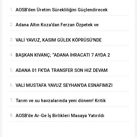
1.
⁠AOSB’den Üretim Sürekliliğini Güçlendirecek
Stratejik Yatırım
2.
Adana Altın Koza’dan Ferzan Özpetek ve
Vahide Perçin’e Onur Ödülü
3.
VALİ YAVUZ, KASIM GÜLEK KÖPRÜSÜ'NDE
YÜRÜTÜLEN ÇALIŞMALARI İNCELEDİ
4.
BAŞKAN KIVANÇ; “ADANA İHRACATI 7 AYDA 2
MİLYAR DOLARA YAKLAŞTI”
5.
ADANA 01 FK'DA TRANSFER SON HIZ DEVAM
EDİYOR
6.
VALİ MUSTAFA YAVUZ SEYHAN'DA ESNAFIMIZI
ZİYARET ETTİ
7.
Tarım ve su havzalarında yeni dönem! Kritik
yönetmelik değişiklikleri 'Resmi'leşti
8.
AOSB’de Ar-Ge İş Birlikleri Masaya Yatırıldı