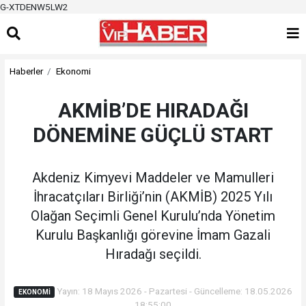
G-XTDENW5LW2
Haberler
Ekonomi
AKMİB’DE HIRADAĞI
DÖNEMİNE GÜÇLÜ START
Akdeniz Kimyevi Maddeler ve Mamulleri
İhracatçıları Birliği’nin (AKMİB) 2025 Yılı
Olağan Seçimli Genel Kurulu’nda Yönetim
Kurulu Başkanlığı görevine İmam Gazali
Hıradağı seçildi.
Yayın: 18 Mayıs 2026 - Pazartesi - Güncelleme: 18.05.2026
EKONOMI
18:55:00