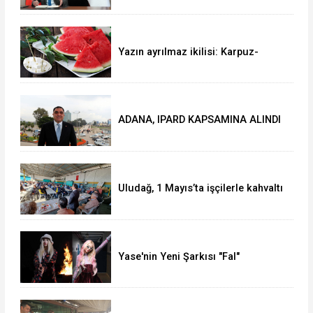
DOLARLIK İHRACAT
Yazın ayrılmaz ikilisi: Karpuz-
peynir
ADANA, IPARD KAPSAMINA ALINDI
Uludağ, 1 Mayıs’ta işçilerle kahvaltı
yaptı
Yase'nin Yeni Şarkısı "Fal"
Müzikseverlerle Buluştu