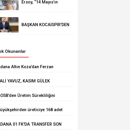
Ersoy, “14 Mayıs’ın
telafisi yoktur!”
BAŞKAN KOCAİSPİR’DEN
RAMAZAN BAYRAMI
MESAJI
k Okunanlar
dana Altın Koza’dan Ferzan
zpetek ve Vahide Perçin’e Onur
ALİ YAVUZ, KASIM GÜLEK
dülü
ÖPRÜSÜ'NDE YÜRÜTÜLEN
AOSB’den Üretim Sürekliliğini
ALIŞMALARI İNCELEDİ
üçlendirecek Stratejik Yatırım
üyükşehirden üreticiye 168 adet
üt sağım makinesi
DANA 01 FK'DA TRANSFER SON