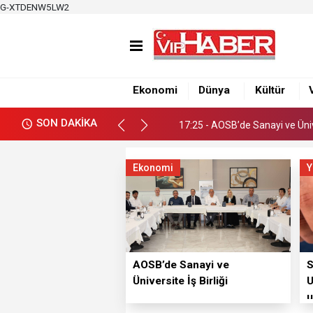
G-XTDENW5LW2
17:19 - Adana Altın Koza’dan
17:25 - AOSB’de Sanayi ve Ünive
Ekonomi
Dünya
Kültür
17:19 - Adana Altın Koza’dan
SON DAKİKA
17:25 - AOSB’de Sanayi ve Ünive
Ekonomi
Y
AOSB’de Sanayi ve
S
Üniversite İş Birliği
U
u