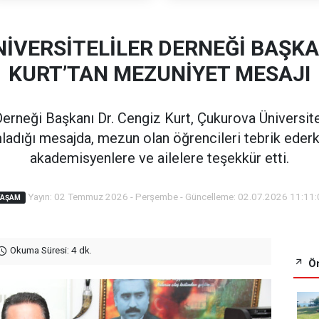
İVERSİTELİLER DERNEĞİ BAŞKAN
KURT’TAN MEZUNİYET MESAJI
Derneği Başkanı Dr. Cengiz Kurt, Çukurova Üniversite
ımladığı mesajda, mezun olan öğrencileri tebrik ederk
akademisyenlere ve ailelere teşekkür etti.
Yayın: 02 Temmuz 2026 - Perşembe - Güncelleme: 02.07.2026 11:11:
YAŞAM
Okuma Süresi: 4 dk.
Ön