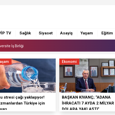
 Suna Selen, Macit Koper ve Aydın Sayman’a Emek Ödülü
rsite İş Birliği
VİP TV
Sağlık
Siyaset
Asayiş
Yaşam
Eğitim
 Suna Selen, Macit Koper ve Aydın Sayman’a Emek Ödülü
rsite İş Birliği
aşam
Ekonomi
u stresi çağı yaklaşıyor!
BAŞKAN KIVANÇ; “ADANA
zmanlardan Türkiye için
İHRACATI 7 AYDA 2 MİLYAR
yarı
DOLARA YAKLAŞTI”