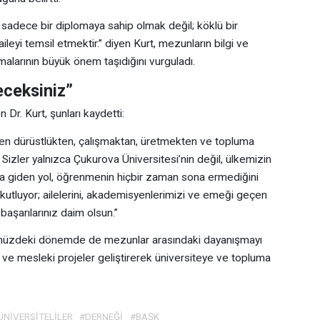
adece bir diplomaya sahip olmak değil; köklü bir
aileyi temsil etmektir.” diyen Kurt, mezunların bilgi ve
alarının büyük önem taşıdığını vurguladı.
eceksiniz”
r. Kurt, şunları kaydetti:
en dürüstlükten, çalışmaktan, üretmekten ve topluma
zler yalnızca Çukurova Üniversitesi’nin değil, ülkemizin
ıya giden yol, öğrenmenin hiçbir zaman sona ermediğini
kutluyor; ailelerini, akademisyenlerimizi ve emeği geçen
başarılarınız daim olsun.”
nümüzdeki dönemde de mezunlar arasındaki dayanışmayı
l ve mesleki projeler geliştirerek üniversiteye ve topluma
ÜNİVERSİTELİLER
#DERNEĞİ
#BAŞK