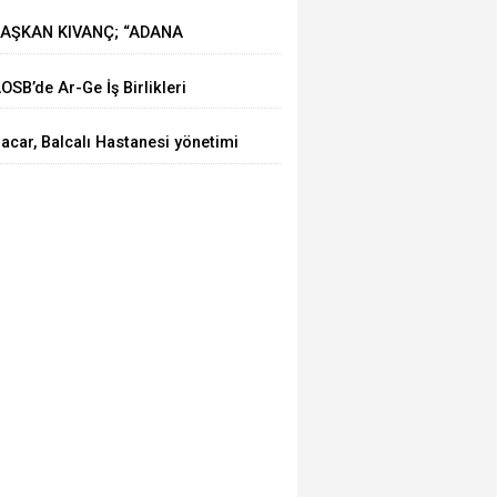
IZ DEVAM EDİYOR
AŞKAN KIVANÇ; “ADANA
HRACATI 7 AYDA 2 MİLYAR
OSB’de Ar-Ge İş Birlikleri
OLARA YAKLAŞTI”
asaya Yatırıldı
acar, Balcalı Hastanesi yönetimi
le görüştü