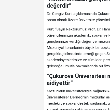
değerdir”
Dr. Cengiz Kurt, açıklamasında Çukuro
başta olmak üzere üniversite yönetim
Kurt, “Sayın Rektörümüz Prof. Dr. Ham
öğrencilerimizin akademik, sosyal ve k
gençlerimize verdiği değer ve mezuniy
Mezuniyet törenlerinin büyük bir coşku
gerçekleştirilmesinde emeği geçen Sa
akademisyenlerimize ve tüm idari per
geleceğe umutla bakmalarında bu özveri
“Çukurova Üniversitesi
aidiyettir”
Mezunların üniversiteleriyle bağların
Üniversiteliler Derneği’nin mezunlar 
mesleki ve sosyal destek sağlamak, üni
kurmak amacıyla çalışmalarını sürdürdüğ