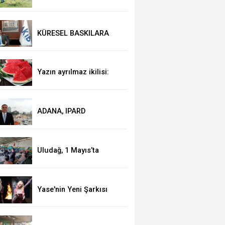
BELEDİYESİ’NDEN YEŞİL
ALAN HAMLESİ
KÜRESEL BASKILARA
RAĞMEN AKMİB’DEN
293,3 MİLYON DOLARLIK
İHRACAT
Yazın ayrılmaz ikilisi:
Karpuz-peynir
ADANA, IPARD
KAPSAMINA ALINDI
Uludağ, 1 Mayıs’ta
işçilerle kahvaltı yaptı
Yase'nin Yeni Şarkısı
"Fal" Müzikseverlerle
Buluştu