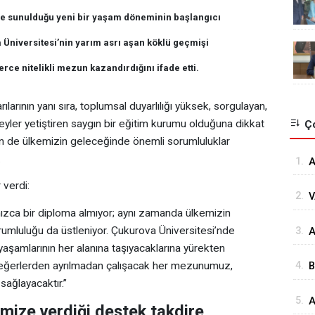
e sunulduğu yeni bir yaşam döneminin başlangıcı
 Üniversitesi’nin yarım asrı aşan köklü geçmişi
ce nitelikli mezun kazandırdığını ifade etti.
ılarının yanı sıra, toplumsal duyarlılığı yüksek, sorgulayan,
eyler yetiştiren saygın bir eğitim kurumu olduğuna dikkat
Ço
in de ülkemizin geleceğinde önemli sorumluluklar
.
1.
A
Ö
 verdi:
2.
V
Ö
zca bir diploma almıyor; aynı zamanda ülkemizin
K
umluluğu da üstleniyor. Çukurova Üniversitesi’nde
3.
⁠
Ç
 yaşamlarının her alanına taşıyacaklarına yürekten
G
 değerlerden ayrılmadan çalışacak her mezunumuz,
4.
B
sağlayacaktır.”
s
5.
A
ize verdiği destek takdire