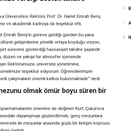
H
6.
B
va Üniversitesi Rektörü Prof. Dr. Hamit Emrah Beriş
İ
7.
A
ine ve akademik kadroya da teşekkür etti.
D
M
it Emrah Beriş’in göreve geldiği günden bu yana
8.
N
ültürel gelişimlerine yönelik ortaya koyduğu vizyon,
i
et sürecine gösterdiği hassasiyet takdire şayandır.
, düzen ve yakışır bir atmosfer içerisinde
yın Rektörümüze, üniversite yönetimine,
sonelimize teşekkür ediyorum. Öğrencilerimizin
li çalışmaların önemli katkısı bulunmaktadır.” dedi.
 mezunu olmak ömür boyu süren bir
ı koparmamalarının önemine de değinen Kurt, Çukurova
arasındaki dayanışmayı güçlendirmek, genç mezunlara
versite ile mezunlar arasında güçlü bir iletişim köprüsü
ünü belirtti.