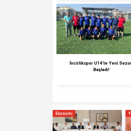
İncirlikspor U14’te Yeni Sezo
Başladı!
Ekonomi
Y