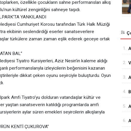
toplarken, özellikle çocukların sahne performansları alkış
lu’nun kültürel zenginliğini sahneye taşıdı.
LPARK’TA YANKILANDI
lediyesi Cumhuriyet Korosu tarafından Türk Halk Müziği
tra ekibinin seslendirdiği eserler sanatseverlere
Ço
daşlar türkülere zaman zaman eşlik ederek geceye ortak
1.
A
LATAN BAL”
Ö
diyesi Tiyatro Kursiyerleri, Aziz Nesin’in kaleme aldığı
2.
V
Ö
şarılı performanslarıyla izleyicilerin beğenisini kazanan
K
eştirileriyle dikkat çeken oyunu seyirciyle buluşturdu. Oyun
3.
⁠
Ç
ı.
G
4.
B
park Amfi Tiyatro’yu dolduran vatandaşlar kültür ve
s
 Her yaştan sanatseverin katıldığı programlarda amfi
5.
A
rsiyerlerin aylar süren emekleri seyircilerin alkışlarıyla
H
6.
A
ÜRÜN KENTİ ÇUKUROVA”
M