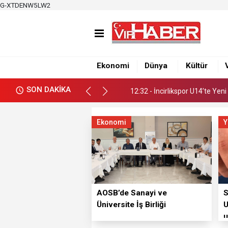
G-XTDENW5LW2
12:32 - İncirlikspor U14’te Yen
19:50 - Çukurova Gençlik Spor, G
12:35 - “Damla’nın Fırçası” Re
Ekonomi
Dünya
Kültür
12:32 - İncirlikspor U14’te Yen
SON DAKİKA
19:50 - Çukurova Gençlik Spor, G
Ekonomi
Y
AOSB’de Sanayi ve
S
Üniversite İş Birliği
U
u