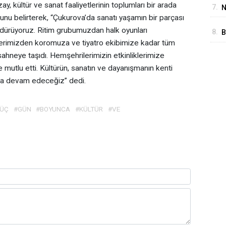
 kültür ve sanat faaliyetlerinin toplumları bir arada
7.
N
unu belirterek, “Çukurova’da sanatı yaşamın bir parçası
i
ürdürüyoruz. Ritim grubumuzdan halk oyunları
8.
B
erimizden koromuza ve tiyatro ekibimize kadar tüm
İ
sahneye taşıdı. Hemşehrilerimizin etkinliklerimize
D
e mutlu etti. Kültürün, sanatın ve dayanışmanın kenti
ıkla devam edeceğiz” dedi.
ÜÇ
#GÜN
#BOYUNCA
#KÜLTÜR
#VE