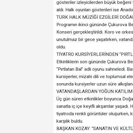
gösteriler izleyicilerden büyük beğeni 
aldı. Halk oyunları gösterileri ise Anado
TÜRK HALK MÜZİĞİ EZGİLERİ DOĞA
Programın ikinci gününde Çukurova Be
Konseri gerçekleştirildi. Koro ve orkes
unutulmaz bir gece yaşatırken, vatan
oldu.
TİYATRO KURSİYERLERİNDEN “PIRT
Etkinliklerin son gününde Çukurova Bele
“Pırtlatan Bal” adlı oyunu sahneledi. Ba
kursiyerler, mizahi dili ve toplumsal el
sonunda kursiyerler uzun süre alkışland
VATANDAŞLARDAN YOĞUN KATILIM
Üç gün süren etkinlikler boyunca Doğal
sanatla iç içe keyifli akşamlar yaşadı.
tiyatroda renkli görüntüler oluşurken, ku
karşılık buldu.
BAŞKAN KOZAY: “SANATIN VE KÜLT