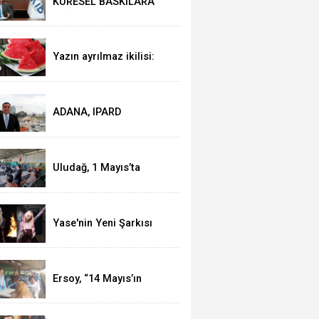
KÜRESEL BASKILARA
RAĞMEN AKMİB’DEN
293,3 MİLYON DOLARLIK
İHRACAT
Yazın ayrılmaz ikilisi:
Karpuz-peynir
ADANA, IPARD
KAPSAMINA ALINDI
Uludağ, 1 Mayıs’ta
işçilerle kahvaltı yaptı
Yase'nin Yeni Şarkısı
"Fal" Müzikseverlerle
Buluştu
Ersoy, “14 Mayıs’ın
telafisi yoktur!”