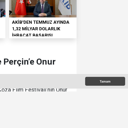
AKİB'DEN TEMMUZ AYINDA
1,32 MİLYAR DOLARLIK
İHRACAT BAŞARISI
 Perçin’e Onur
Tamam
Koza Film Festivali’nin Onur