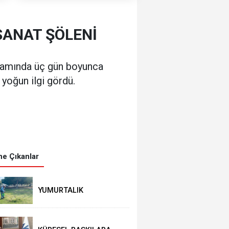
SANAT ŞÖLENİ
psamında üç gün boyunca
 yoğun ilgi gördü.
e Çıkanlar
YUMURTALIK
BELEDİYESİ’NDEN YEŞİL
ALAN HAMLESİ