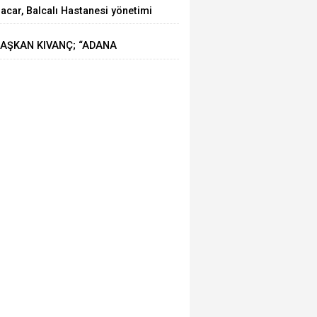
acar, Balcalı Hastanesi yönetimi
le görüştü
AŞKAN KIVANÇ; “ADANA
HRACATI 7 AYDA 2 MİLYAR
OLARA YAKLAŞTI”