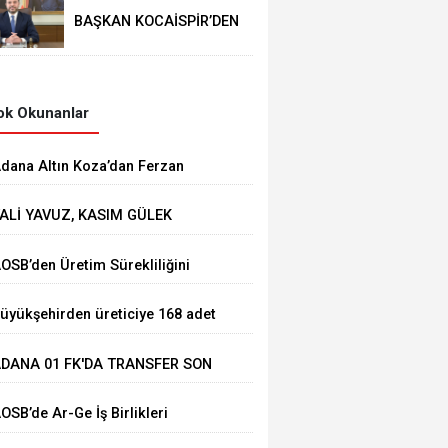
BAŞKAN KOCAİSPİR’DEN
RAMAZAN BAYRAMI
MESAJI
k Okunanlar
dana Altın Koza’dan Ferzan
zpetek ve Vahide Perçin’e Onur
ALİ YAVUZ, KASIM GÜLEK
dülü
ÖPRÜSÜ'NDE YÜRÜTÜLEN
AOSB’den Üretim Sürekliliğini
ALIŞMALARI İNCELEDİ
üçlendirecek Stratejik Yatırım
üyükşehirden üreticiye 168 adet
üt sağım makinesi
DANA 01 FK'DA TRANSFER SON
IZ DEVAM EDİYOR
OSB’de Ar-Ge İş Birlikleri
asaya Yatırıldı