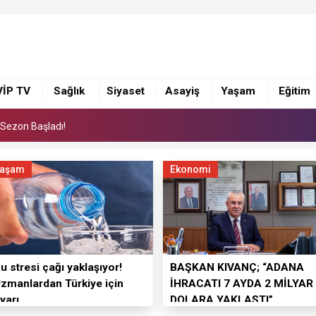
i Sezon Başladı!
eleceğin Yıldızlarını Karataş’ta Yetiştiriyor
sim Sergisi Sanatseverlerden Yoğun İlgi Gördü
VİP TV
Sağlık
Siyaset
Asayiş
Yaşam
Eğitim
i Sezon Başladı!
eleceğin Yıldızlarını Karataş’ta Yetiştiriyor
aşam
Ekonomi
u stresi çağı yaklaşıyor!
BAŞKAN KIVANÇ; “ADANA
zmanlardan Türkiye için
İHRACATI 7 AYDA 2 MİLYAR
yarı
DOLARA YAKLAŞTI”