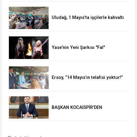
Uludağ, 1 Mayıs’ta işçilerle kahvaltı
yaptı
Yase'nin Yeni Şarkısı "Fal"
Müzikseverlerle Buluştu
Ersoy, “14 Mayıs’ın telafisi yoktur!”
BAŞKAN KOCAİSPİR’DEN
RAMAZAN BAYRAMI MESAJI