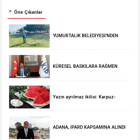
Öne Çıkanlar
YUMURTALIK BELEDİYESİ’NDEN
YEŞİL ALAN HAMLESİ
KÜRESEL BASKILARA RAĞMEN
AKMİB’DEN 293,3 MİLYON
DOLARLIK İHRACAT
Yazın ayrılmaz ikilisi: Karpuz-
peynir
ADANA, IPARD KAPSAMINA ALINDI