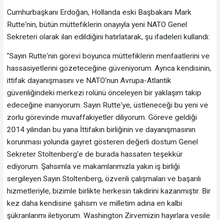
Cumhurbaşkanı Erdoğan, Hollanda eski Başbakanı Mark
Rutte'nin, bütün müttefiklerin onayıyla yeni NATO Genel
Sekreteri olarak ilan edildiğini hatırlatarak, şu ifadeleri kullandı:
"Sayın Rutte'nin görevi boyunca müttefiklerin menfaatlerini ve
hassasiyetlerini gözeteceğine güveniyorum. Ayrıca kendisinin,
ittifak dayanışmasını ve NATO'nun Avrupa-Atlantik
güvenliğindeki merkezi rolünü önceleyen bir yaklaşım takip
edeceğine inanıyorum. Sayın Rutte'ye, üstleneceği bu yeni ve
zorlu görevinde muvaffakiyetler diliyorum. Göreve geldiği
2014 yılından bu yana İttifakın birliğinin ve dayanışmasının
korunması yolunda gayret gösteren değerli dostum Genel
Sekreter Stoltenberg'e de burada hassaten teşekkür
ediyorum. Şahsımla ve makamlarımızla yakın iş birliği
sergileyen Sayın Stoltenberg, özverili çalışmaları ve başarılı
hizmetleriyle, bizimle birlikte herkesin takdirini kazanmıştır. Bir
kez daha kendisine şahsım ve milletim adına en kalbi
şükranlarımı iletiyorum. Washington Zirvemizin hayırlara vesile