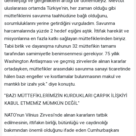
derinleştiği ve gerginliklerin arttığı bir dönemdeyiz. Mevcut
uluslararası ortamda Türkiye'nin, her zaman olduğu gibi
müttefiklerini savunma taahhüdüne bağlı olduğunu,
sorumluluklarını yerine getirdiğini vurguladım. Savunma
harcamalarında yüzde 2 hedef eşiğini aştık. İttifak harekât ve
misyonlarına en fazla katkı sağlayan müttefiklerinden biriyiz.
Tabii birlik ve dayanışma ruhunun 32 müttefikin tamamı
tarafından samimiyetle benimsenmesi gerekiyor. 75 yıllık
Washington Antlaşması ve geçmiş zirvelerde alınan kararlar
ortadayken, müttefikler arasındaki savunma sanayi ticaretinde
hâlen bazı engeller ve kısıtlamalar bulunmasının makul ve
mantıklı bir izahı yok." diye konuştu.
"BAZI MÜTTEFİKLERİMİZİN KURDUKLARI ÇARPIK İLİŞKİYİ
KABUL ETMEMİZ MÜMKÜN DEĞİL"
NATO'nun Vilnius Zirvesi'nde alınan kararların tatbik
edilmesinin, ittifakın birliği, bütünlüğü ve caydırıcılığı
bakımından önemli olduğunu ifade eden Cumhurbaşkanı