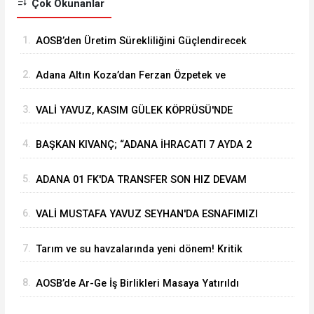
Çok Okunanlar
1.
⁠AOSB’den Üretim Sürekliliğini Güçlendirecek
Stratejik Yatırım
2.
Adana Altın Koza’dan Ferzan Özpetek ve
Vahide Perçin’e Onur Ödülü
3.
VALİ YAVUZ, KASIM GÜLEK KÖPRÜSÜ'NDE
YÜRÜTÜLEN ÇALIŞMALARI İNCELEDİ
4.
BAŞKAN KIVANÇ; “ADANA İHRACATI 7 AYDA 2
MİLYAR DOLARA YAKLAŞTI”
5.
ADANA 01 FK'DA TRANSFER SON HIZ DEVAM
EDİYOR
6.
VALİ MUSTAFA YAVUZ SEYHAN'DA ESNAFIMIZI
ZİYARET ETTİ
7.
Tarım ve su havzalarında yeni dönem! Kritik
yönetmelik değişiklikleri 'Resmi'leşti
8.
AOSB’de Ar-Ge İş Birlikleri Masaya Yatırıldı