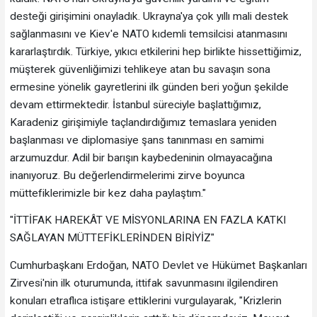
desteği girişimini onayladık. Ukrayna'ya çok yıllı mali destek
sağlanmasını ve Kiev'e NATO kıdemli temsilcisi atanmasını
kararlaştırdık. Türkiye, yıkıcı etkilerini hep birlikte hissettiğimiz,
müşterek güvenliğimizi tehlikeye atan bu savaşın sona
ermesine yönelik gayretlerini ilk günden beri yoğun şekilde
devam ettirmektedir. İstanbul süreciyle başlattığımız,
Karadeniz girişimiyle taçlandırdığımız temaslara yeniden
başlanması ve diplomasiye şans tanınması en samimi
arzumuzdur. Adil bir barışın kaybedeninin olmayacağına
inanıyoruz. Bu değerlendirmelerimi zirve boyunca
müttefiklerimizle bir kez daha paylaştım."
"İTTİFAK HAREKÂT VE MİSYONLARINA EN FAZLA KATKI
SAĞLAYAN MÜTTEFİKLERİNDEN BİRİYİZ"
Cumhurbaşkanı Erdoğan, NATO Devlet ve Hükümet Başkanları
Zirvesi'nin ilk oturumunda, ittifak savunmasını ilgilendiren
konuları etraflıca istişare ettiklerini vurgulayarak, "Krizlerin