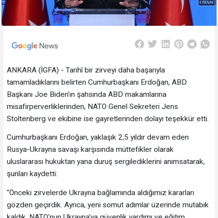
ANKARA (İGFA) - Tarihî bir zirveyi daha başarıyla
tamamladıklarını belirten Cumhurbaşkanı Erdoğan, ABD
Başkanı Joe Biden'ın şahsında ABD makamlarına
misafirperverliklerinden, NATO Genel Sekreteri Jens
Stoltenberg ve ekibine ise gayretlerinden dolayı teşekkür etti.
Cumhurbaşkanı Erdoğan, yaklaşık 2,5 yıldır devam eden
Rusya-Ukrayna savaşı karşısında müttefikler olarak
uluslararası hukuktan yana duruş sergilediklerini anımsatarak,
şunları kaydetti:
"Önceki zirvelerde Ukrayna bağlamında aldığımız kararları
gözden geçirdik. Ayrıca, yeni somut adımlar üzerinde mutabık
kaldık. NATO'nun Ukrayna'ya güvenlik yardımı ve eğitim