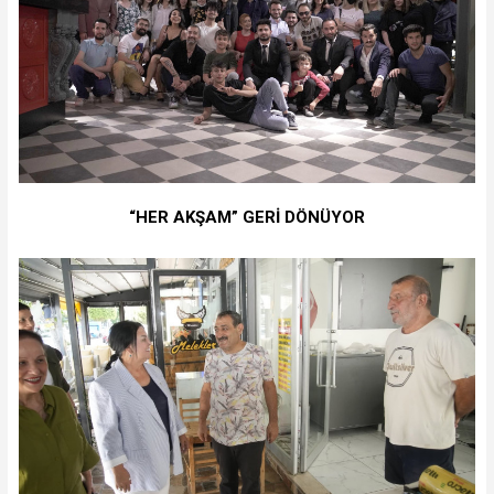
“HER AKŞAM” GERİ DÖNÜYOR