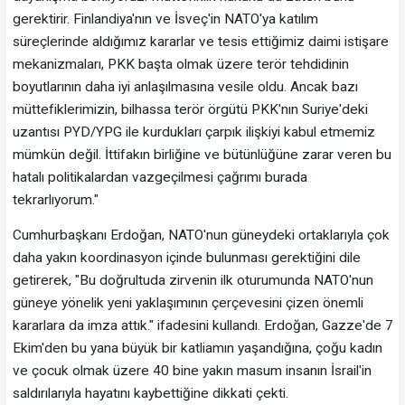
gerektirir. Finlandiya'nın ve İsveç'in NATO'ya katılım
süreçlerinde aldığımız kararlar ve tesis ettiğimiz daimi istişare
mekanizmaları, PKK başta olmak üzere terör tehdidinin
boyutlarının daha iyi anlaşılmasına vesile oldu. Ancak bazı
müttefiklerimizin, bilhassa terör örgütü PKK'nın Suriye'deki
uzantısı PYD/YPG ile kurdukları çarpık ilişkiyi kabul etmemiz
mümkün değil. İttifakın birliğine ve bütünlüğüne zarar veren bu
hatalı politikalardan vazgeçilmesi çağrımı burada
tekrarlıyorum."
Cumhurbaşkanı Erdoğan, NATO'nun güneydeki ortaklarıyla çok
daha yakın koordinasyon içinde bulunması gerektiğini dile
getirerek, "Bu doğrultuda zirvenin ilk oturumunda NATO'nun
güneye yönelik yeni yaklaşımının çerçevesini çizen önemli
kararlara da imza attık." ifadesini kullandı. Erdoğan, Gazze'de 7
Ekim'den bu yana büyük bir katliamın yaşandığına, çoğu kadın
ve çocuk olmak üzere 40 bine yakın masum insanın İsrail'in
saldırılarıyla hayatını kaybettiğine dikkati çekti.