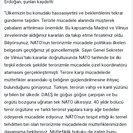
Erdoğan, şunları kaydetti:
"Ülkemizin bu konudaki hassasiyetini ve beklentilerini tekrar
gündeme taşıdım. Terörle mücadele alanında müşterek
çabaların arttırılması önemlidir. Bu kapsamda Madrid ve Vilnius
zirvelerinde aldığımız kararları da takip etme fırsatımız oldu.
Biliyorsunuz, NATO'nun terörizmle mücadele politikası ilkeleri
belgesini geçtiğimiz yıl güncellemiştik. Sayın Genel Sekreter
de Vilnius'taki kararlar doğrultusunda NATO tarihinde bir ilki
teşkil edecek şekilde terörizmle mücadele özel koordinatörü
atamasını gerçekleştirmişti. Teröre karşı mücadelede
müttefikler arasındaki iş birliğinin güçlendirilmesine ihtiyaç
bulunduğunu görüyoruz. Türkiye, terörün vahşi ve kanlı yüzünü
iyi bilen bir ülkedir. DAEŞ ile göğüs göğse çarpışan ve bu
örgütü bozguna uğratan tek NATO ülkesiyiz. 40 yıldır bölücü
terör örgütüne ve farklı terörist yapılara karşı ağır bedeller
ödeyerek mücadele ediyoruz. NATO'nun tespit ettiği iki temel
tehditten biri olan terörizmle mücadelede müttefiklerimizden
dayanışma bekliyoruz. Müttefiklik hukuku da zaten bunu