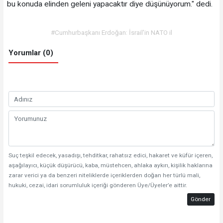
bu konuda elinden geleni yapacaktır diye düşünüyorum." dedi.
#Cumhurbaşkanı Erdoğan: İsrail'in NATO il
Yorumlar (0)
Suç teşkil edecek, yasadışı, tehditkar, rahatsız edici, hakaret ve küfür içeren,
aşağılayıcı, küçük düşürücü, kaba, müstehcen, ahlaka aykırı, kişilik haklarına
zarar verici ya da benzeri niteliklerde içeriklerden doğan her türlü mali,
hukuki, cezai, idari sorumluluk içeriği gönderen Üye/Üyeler’e aittir.
Gönder