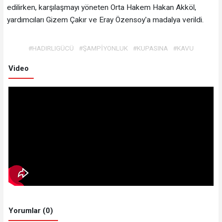
edilirken, karşılaşmayı yöneten Orta Hakem Hakan Akköl,
yardımcıları Gizem Çakır ve Eray Özensoy'a madalya verildi.
#HADIRLIGÜCÜ
#ŞAMPİYONLUK
#KUPASINA
#KAVU
Video
Yorumlar (0)