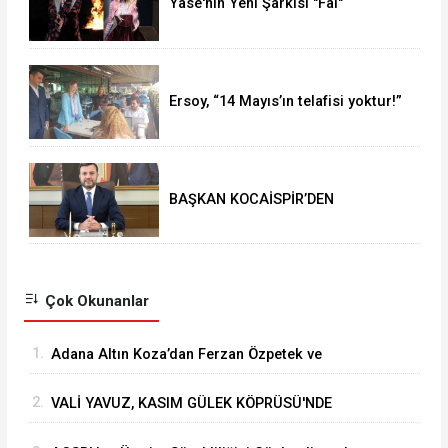
Yase'nin Yeni Şarkısı "Fal"
Müzikseverlerle Buluştu
Ersoy, “14 Mayıs’ın telafisi yoktur!”
BAŞKAN KOCAİSPİR’DEN
RAMAZAN BAYRAMI MESAJI
Çok Okunanlar
1.
Adana Altın Koza’dan Ferzan Özpetek ve
Vahide Perçin’e Onur Ödülü
2.
VALİ YAVUZ, KASIM GÜLEK KÖPRÜSÜ'NDE
YÜRÜTÜLEN ÇALIŞMALARI İNCELEDİ