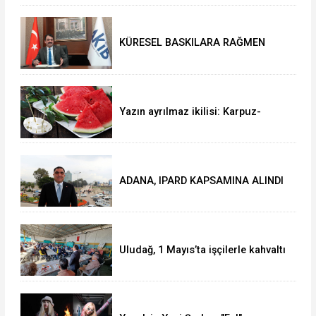
KÜRESEL BASKILARA RAĞMEN
AKMİB’DEN 293,3 MİLYON
DOLARLIK İHRACAT
Yazın ayrılmaz ikilisi: Karpuz-
peynir
ADANA, IPARD KAPSAMINA ALINDI
Uludağ, 1 Mayıs’ta işçilerle kahvaltı
yaptı