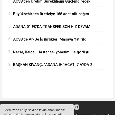
3.
⁠AOSB’den Üretim Sürekliliğini Güçlendirecek
Stratejik Yatırım
4.
Büyükşehirden üreticiye 168 adet süt sağım
makinesi
5.
ADANA 01 FK'DA TRANSFER SON HIZ DEVAM
EDİYOR
6.
AOSB’de Ar-Ge İş Birlikleri Masaya Yatırıldı
7.
Nacar, Balcalı Hastanesi yönetimi ile görüştü
8.
BAŞKAN KIVANÇ; “ADANA İHRACATI 7 AYDA 2
MİLYAR DOLARA YAKLAŞTI”
Sitemizden en iyi şekilde faydalanabilmeniz
için çerezler kullanılmaktadır. Bu siteye giriş