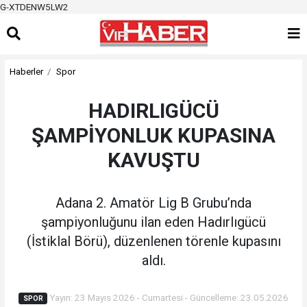
G-XTDENW5LW2
Haberler
Spor
HADIRLIGÜCÜ
ŞAMPİYONLUK KUPASINA
KAVUŞTU
Adana 2. Amatör Lig B Grubu’nda
şampiyonluğunu ilan eden Hadırlıgücü
(İstiklal Börü), düzenlenen törenle kupasını
aldı.
Yayın: 23 Mayıs 2026 - Cumartesi - Güncelleme: 23.05.2026
SPOR